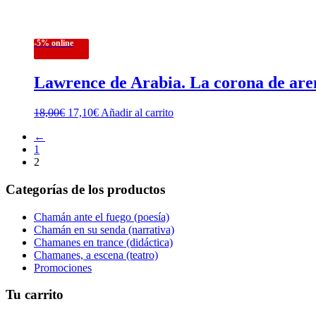
-5% online
Lawrence de Arabia. La corona de are
El
El
18,00
€
17,10
€
Añadir al carrito
precio
precio
←
original
actual
1
era:
es:
2
18,00€.
17,10€.
Categorías de los productos
Chamán ante el fuego (poesía)
Chamán en su senda (narrativa)
Chamanes en trance (didáctica)
Chamanes, a escena (teatro)
Promociones
Tu carrito