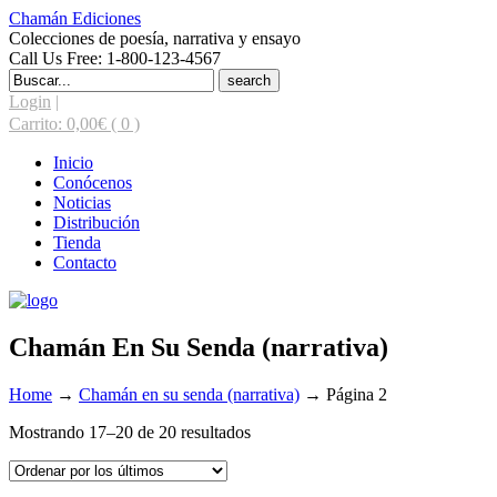
Chamán Ediciones
Colecciones de poesía, narrativa y ensayo
Call Us Free: 1-800-123-4567
Search
for:
Login
|
Carrito:
0,00
€
( 0 )
Inicio
Conócenos
Noticias
Distribución
Tienda
Contacto
Chamán En Su Senda (narrativa)
Home
→
Chamán en su senda (narrativa)
→
Página 2
Ordenado
Mostrando 17–20 de 20 resultados
por
los
últimos