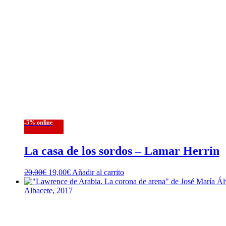
-5% online
La casa de los sordos – Lamar Herrin
El
El
20,00
€
19,00
€
Añadir al carrito
precio
precio
original
actual
era:
es:
20,00€.
19,00€.