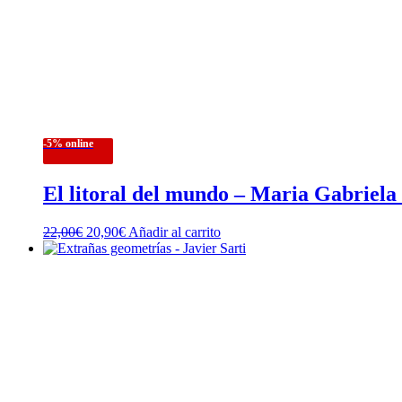
-5% online
El litoral del mundo – Maria Gabriela
El
El
22,00
€
20,90
€
Añadir al carrito
precio
precio
original
actual
era:
es:
22,00€.
20,90€.