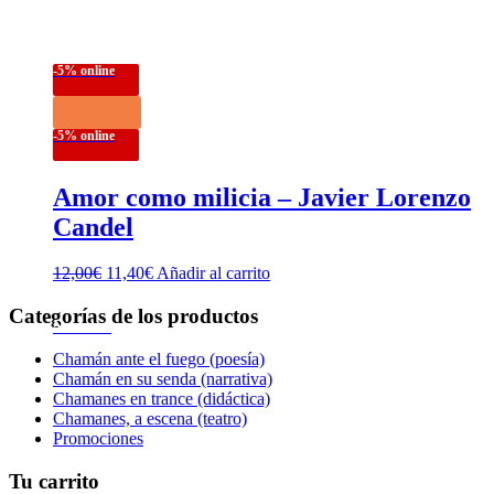
-5% online
-5% online
Amor como milicia – Javier Lorenzo
Candel
El
El
12,00
€
11,40
€
Añadir al carrito
precio
precio
original
actual
Categorías de los productos
Novedad
era:
es:
12,00€.
11,40€.
Chamán ante el fuego (poesía)
Chamán en su senda (narrativa)
Chamanes en trance (didáctica)
Chamanes, a escena (teatro)
Promociones
Tu carrito