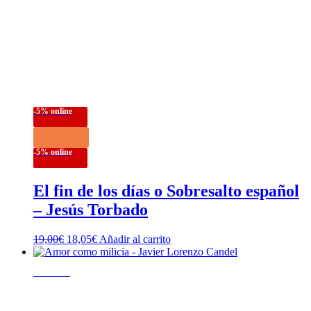
-5% online
-5% online
El fin de los días o Sobresalto español
– Jesús Torbado
El
El
19,00
€
18,05
€
Añadir al carrito
precio
precio
original
actual
Novedad
era:
es:
19,00€.
18,05€.