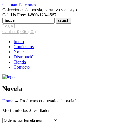
Chamán Ediciones
Colecciones de poesía, narrativa y ensayo
Call Us Free: 1-800-123-4567
Search
for:
Login
|
Carrito:
0,00
€
( 0 )
Inicio
Conócenos
Noticias
Distribución
Tienda
Contacto
Novela
Home
→
Productos etiquetados “novela”
Ordenado
Mostrando los 2 resultados
por
los
últimos