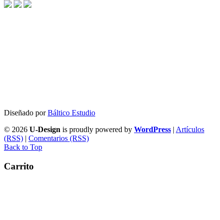
22,00€.
20,90€.
Diseñado por
Báltico Estudio
© 2026
U-Design
is proudly powered by
WordPress
|
Artículos
(RSS)
|
Comentarios (RSS)
Back to Top
Carrito