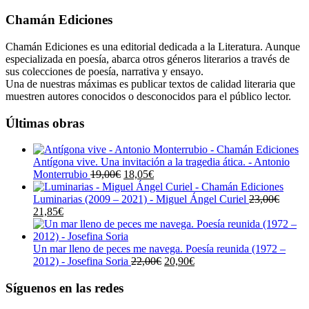
Chamán Ediciones
Chamán Ediciones es una editorial dedicada a la Literatura. Aunque
especializada en poesía, abarca otros géneros literarios a través de
sus colecciones de poesía, narrativa y ensayo.
Una de nuestras máximas es publicar textos de calidad literaria que
muestren autores conocidos o desconocidos para el público lector.
Últimas obras
Antígona vive. Una invitación a la tragedia ática. - Antonio
El
El
Monterrubio
19,00
€
18,05
€
precio
precio
original
actual
Luminarias (2009 – 2021) - Miguel Ángel Curiel
23,00
€
El
El
era:
es:
21,85
€
precio
precio
19,00€.
18,05€.
original
actual
era:
es:
Un mar lleno de peces me navega. Poesía reunida (1972 –
23,00€.
21,85€.
El
El
2012) - Josefina Soria
22,00
€
20,90
€
precio
precio
original
actual
Síguenos en las redes
era:
es: