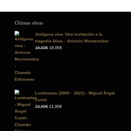
10,00€.
5,0
Últimas obras
Antígona vive. Una invitación a la
tragedia ática. - Antonio Monterrubio
El
El
19,00
€
18,05
€
precio
precio
original
actual
era:
es:
19,00€.
18,05€.
Luminarias (2009 – 2021) - Miguel Ángel
Curiel
El
El
23,00
€
21,85
€
precio
precio
original
actual
era:
es: