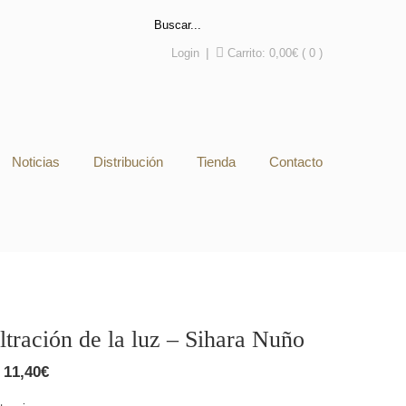
Login
|
Carrito:
0,00
€
( 0 )
Noticias
Distribución
Tienda
Contacto
iltración de la luz – Sihara Nuño
El
El
11,40
€
precio
precio