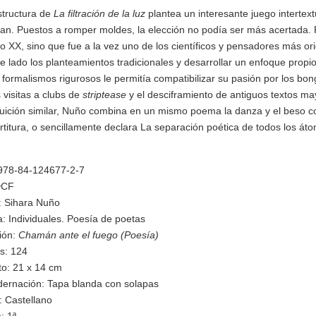
structura de
La filtración de la luz
plantea un interesante juego intertext
n. Puestos a romper moldes, la elección no podía ser más acertada. 
glo XX, sino que fue a la vez uno de los científicos y pensadores más or
e lado los planteamientos tradicionales y desarrollar un enfoque propio
 formalismos rigurosos le permitía compatibilizar su pasión por los bong
 visitas a clubs de
striptease
y el desciframiento de antiguos textos m
tuición similar, Nuño combina en un mismo poema la danza y el beso co
rtitura, o sencillamente declara La separación poética de todos los át
978-84-124677-2-7
DCF
: Sihara Nuño
a: Individuales. Poesía de poetas
ión:
Chamán ante el fuego (Poesía)
s: 124
o: 21 x 14 cm
ernación: Tapa blanda con solapas
: Castellano
: 1ª