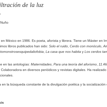
iltración de la luz
a
 Nuño
 en México en 1986. Es poeta, aforista y librera. Tiene un Máster en In
timos libros publicados han sido:
Solo el ruido
,
Cerdo con monóculo
,
An
tomonstrosesquipedaliofobia
,
La casa que nos habita
y
Los cerdos ta
e en las antologías:
Maternidades
,
Para una teoría del aforismo
,
11 Af
. Colaboradora en diversos periódicos y revistas digitales. Ha realizado 
cionales.
 en la búsqueda constante de la divulgación poética y la socialización 
sis