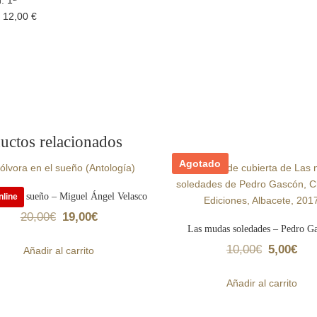
: 12,00 €
uctos relacionados
Agotado
 en el sueño – Miguel Ángel Velasco
nline
El
El
20,00
€
19,00
€
Las mudas soledades – Pedro G
precio
precio
El
El
10,00
€
5,00
€
Añadir al carrito
original
actual
precio
pre
era:
es:
Añadir al carrito
original
act
20,00€.
19,00€.
era:
es: