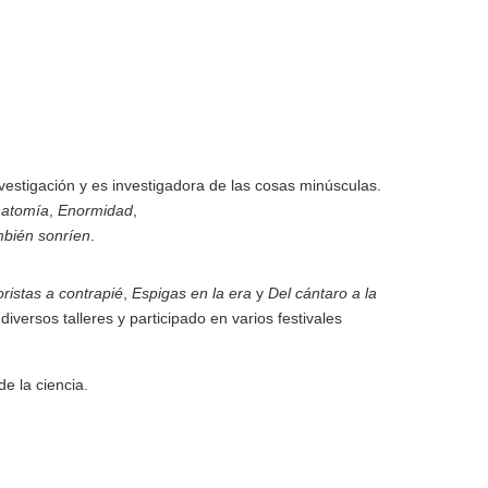
vestigación y es investigadora de las cosas minúsculas.
atomía
,
Enormidad
,
mbién sonríen
.
oristas a contrapié
,
Espigas en la era
y
Del cántaro a la
diversos talleres y participado en varios festivales
de la ciencia.