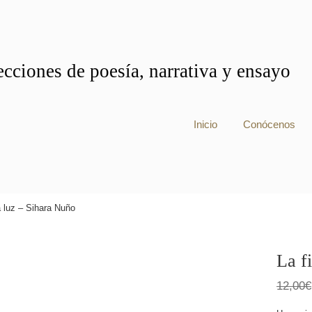
cciones de poesía, narrativa y ensayo
Inicio
Conócenos
la luz – Sihara Nuño
La f
12,00
€
nline