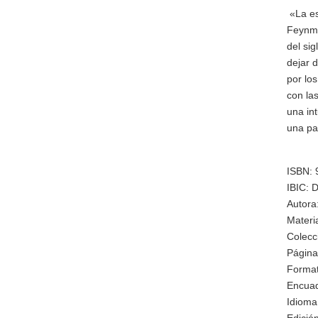
«La e
Feynma
del si
dejar d
por los
con las
una in
una pa
ISBN: 
IBIC: 
Autora
Materi
Colecc
Página
Format
Encuad
Idioma
Edición