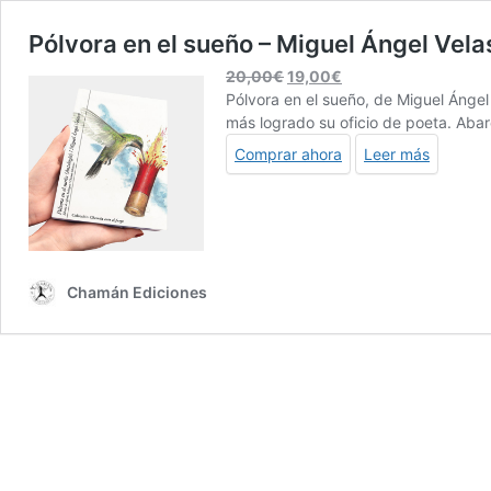
Pólvora en el sueño – Miguel Ángel Vel
El
El
20,00
€
19,00
€
precio
precio
Pólvora en el sueño, de Miguel Ángel 
original
actual
más logrado su oficio de poeta. Abar
era:
es:
Comprar ahora
Leer más
20,00€.
19,00€.
Chamán Ediciones