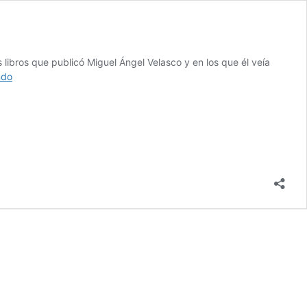
 libros que publicó Miguel Ángel Velasco y en los que él veía
Pólvora
ndo
en
el
sueño
–
Miguel
Ángel
Velasco