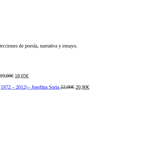
lecciones de poesía, narrativa y ensayo.
El
El
19,00
€
18,05
€
precio
precio
original
actual
El
El
1972 – 2012) - Josefina Soria
22,00
€
20,90
€
era:
es:
precio
precio
19,00€.
18,05€.
original
actual
era:
es:
22,00€.
20,90€.