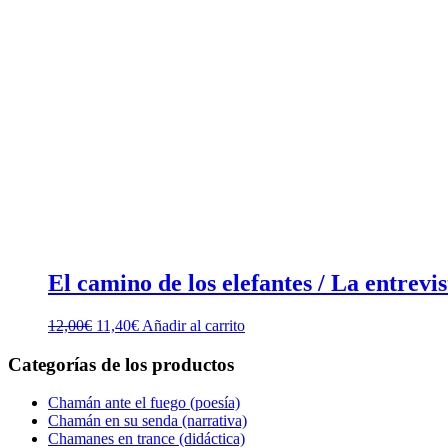
El camino de los elefantes / La entrev
El
El
12,00
€
11,40
€
Añadir al carrito
precio
precio
original
actual
Categorías de los productos
era:
es:
12,00€.
11,40€.
Chamán ante el fuego (poesía)
Chamán en su senda (narrativa)
Chamanes en trance (didáctica)