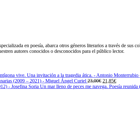
ecializada en poesía, abarca otros géneros literarios a través de sus co
uestren autores conocidos o desconocidos para el público lector.
ntígona vive. Una invitación a la tragedia ática. - Antonio Monterrubio
El
El
narias (2009 – 2021) - Miguel Ángel Curiel
23,00
€
21,85
€
precio
precio
Un mar lleno de peces me navega. Poesía reunida (
original
actual
era:
es:
23,00€.
21,85€.