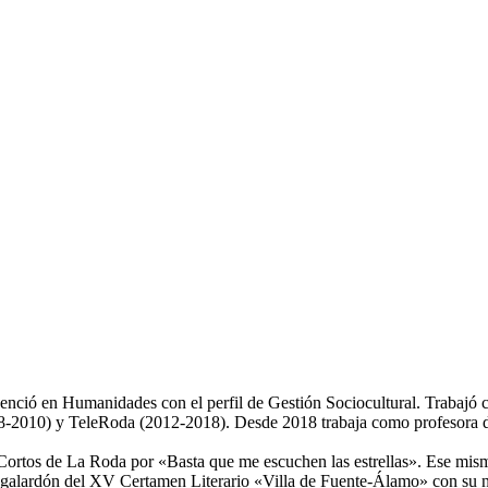
nció en Humanidades con el perfil de Gestión Sociocultural. Trabajó 
-2010) y TeleRoda (2012-2018). Desde 2018 trabaja como profesora de 
Cortos de La Roda por «Basta que me escuchen las estrellas». Ese mis
l galardón del XV Certamen Literario «Villa de Fuente-Álamo» con su n