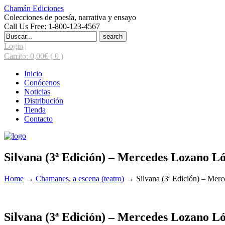
Chamán Ediciones
Colecciones de poesía, narrativa y ensayo
Call Us Free: 1-800-123-4567
Search
for:
Login
|
Carrito:
0,00
€
( 0 )
Inicio
Conócenos
Noticias
Distribución
Tienda
Contacto
Silvana (3ª Edición) – Mercedes Lozano L
Home
→
Chamanes, a escena (teatro)
→
Silvana (3ª Edición) – Mer
3ª Edición
Silvana (3ª Edición) – Mercedes Lozano L