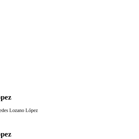
ópez
cedes Lozano López
ópez