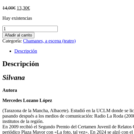
El
El
14,00
€
13,30
€
precio
precio
Hay existencias
original
actual
era:
es:
Silvana
14,00€.
13,30€.
(3ª
Añadir al carrito
-5% online
-5% online
Edición)
Categoría:
Chamanes, a escena (teatro)
-
Mercedes
Descripción
Lozano
López
Descripción
cantidad
Silvana
Autora
Mercedes Lozano López
(Tarazona de la Mancha, Albacete). Estudió en la UCLM donde se lice
pasando después a los medios de comunicación: Radio La Roda (2008
institutos de la región.
En 2009 recibió el Segundo Premio del Certamen Juvenil de Relatos 
periódico Plaza Mayor con «La foto, tal vez». En 2024 se alzó con e