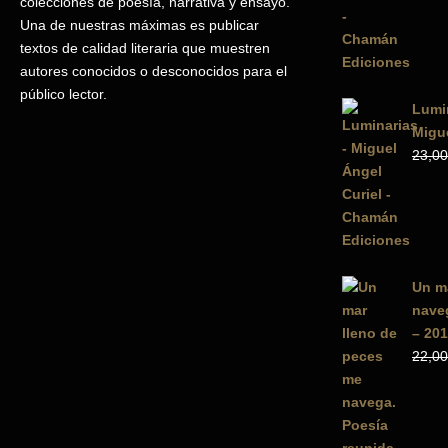
colecciones de poesía, narrativa y ensayo.
Una de nuestras máximas es publicar
textos de calidad literaria que muestren
autores conocidos o desconocidos para el
público lector.
Lumin
Migue
23,00
Un m
naveg
– 201
22,00