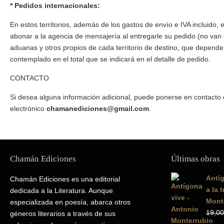
* Pedidos internacionales:
En estos territorios, además de los gastos de envío e IVA incluido, 
abonar a la agencia de mensajería al entregarle su pedido (no van
aduanas y otros propios de cada territorio de destino, que depende
contemplado en el total que se indicará en el detalle de pedido.
CONTACTO
Si desea alguna información adicional, puede ponerse en contacto 
electrónico
chamanediciones@gmail.com
.
Chamán Ediciones
Últimas obras
Antíg
Chamán Ediciones es una editorial
a la 
dedicada a la Literatura. Aunque
Mont
especializada en poesía, abarca otros
19,00
géneros literarios a través de sus