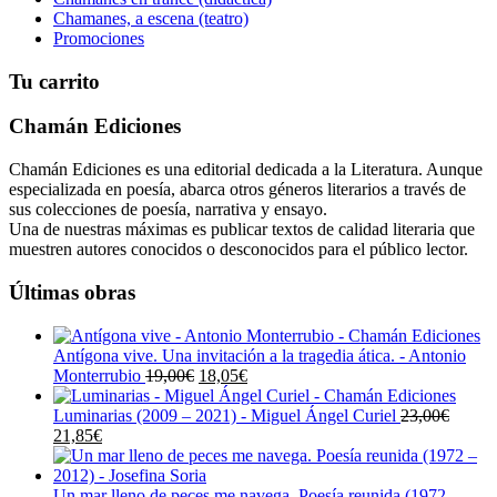
Chamanes, a escena (teatro)
Promociones
Tu carrito
Chamán Ediciones
Chamán Ediciones es una editorial dedicada a la Literatura. Aunque
especializada en poesía, abarca otros géneros literarios a través de
sus colecciones de poesía, narrativa y ensayo.
Una de nuestras máximas es publicar textos de calidad literaria que
muestren autores conocidos o desconocidos para el público lector.
Últimas obras
Antígona vive. Una invitación a la tragedia ática. - Antonio
El
El
Monterrubio
19,00
€
18,05
€
precio
precio
original
actual
Luminarias (2009 – 2021) - Miguel Ángel Curiel
23,00
€
El
El
era:
es:
21,85
€
precio
precio
19,00€.
18,05€.
original
actual
era:
es:
Un mar lleno de peces me navega. Poesía reunida (1972 –