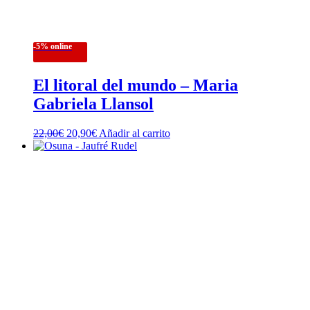
-5% online
El litoral del mundo – Maria
Gabriela Llansol
El
El
22,00
€
20,90
€
Añadir al carrito
precio
precio
original
actual
era:
es:
22,00€.
20,90€.