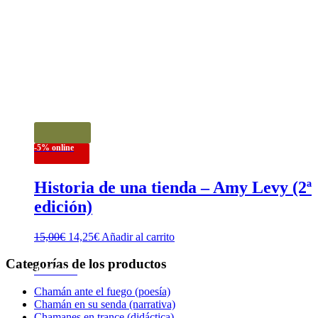
-5% online
Historia de una tienda – Amy Levy (2ª
edición)
El
El
15,00
€
14,25
€
Añadir al carrito
precio
precio
original
actual
Categorías de los productos
2ª Edición
era:
es:
15,00€.
14,25€.
Chamán ante el fuego (poesía)
Chamán en su senda (narrativa)
Chamanes en trance (didáctica)