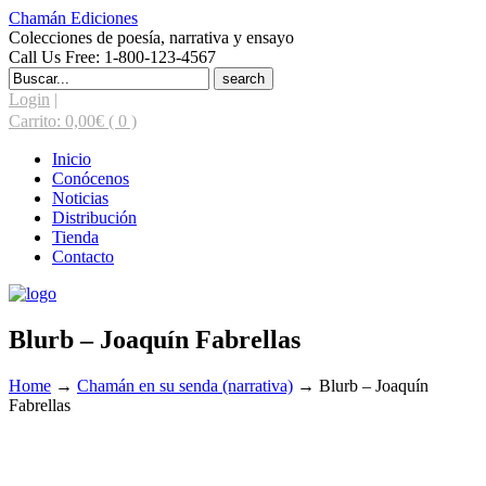
Chamán Ediciones
Colecciones de poesía, narrativa y ensayo
Call Us Free: 1-800-123-4567
Search
for:
Login
|
Carrito:
0,00
€
( 0 )
Inicio
Conócenos
Noticias
Distribución
Tienda
Contacto
Blurb – Joaquín Fabrellas
Home
→
Chamán en su senda (narrativa)
→
Blurb – Joaquín
Fabrellas
-5% online