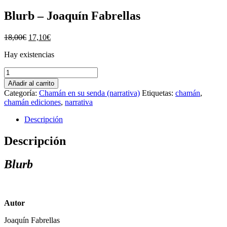
Blurb – Joaquín Fabrellas
El
El
18,00
€
17,10
€
precio
precio
Hay existencias
original
actual
era:
es:
Blurb
18,00€.
17,10€.
-
Añadir al carrito
Joaquín
Categoría:
Chamán en su senda (narrativa)
Etiquetas:
chamán
,
Fabrellas
chamán ediciones
,
narrativa
cantidad
Descripción
Descripción
Blurb
Autor
Joaquín Fabrellas