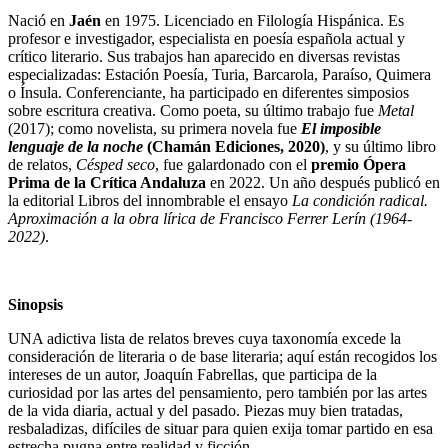
Nació en
Jaén
en 1975. Licenciado en Filología Hispánica. Es
profesor e investigador, especialista en poesía española actual y
crítico literario. Sus trabajos han aparecido en diversas revistas
especializadas: Estación Poesía, Turia, Barcarola, Paraíso, Quimera
o Ínsula. Conferenciante, ha participado en diferentes simposios
sobre escritura creativa. Como poeta, su último trabajo fue
Metal
(2017); como novelista, su primera novela fue
El imposible
lenguaje de la noche
(Chamán Ediciones, 2020)
, y su último libro
de relatos,
Césped seco
, fue galardonado con el
premio Ópera
Prima de la Crítica Andaluza
en 2022. Un año después publicó en
la editorial Libros del innombrable el ensayo
La condición radical.
Aproximación a la obra lírica de Francisco Ferrer Lerín (1964-
2022)
.
Sinopsis
UNA adictiva lista de relatos breves cuya taxonomía excede la
consideración de literaria o de base literaria; aquí están recogidos los
intereses de un autor, Joaquín Fabrellas, que participa de la
curiosidad por las artes del pensamiento, pero también por las artes
de la vida diaria, actual y del pasado. Piezas muy bien tratadas,
resbaladizas, difíciles de situar para quien exija tomar partido en esa
estrecha pugna entre realidad y ficción.