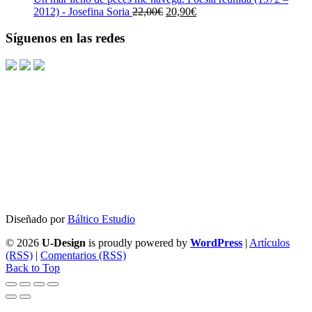
23,00€.
21,85€.
El
El
2012) - Josefina Soria
22,00
€
20,90
€
precio
precio
original
actual
Síguenos en las redes
era:
es:
22,00€.
20,90€.
Diseñado por
Báltico Estudio
© 2026
U-Design
is proudly powered by
WordPress
|
Artículos
(RSS)
|
Comentarios (RSS)
Back to Top