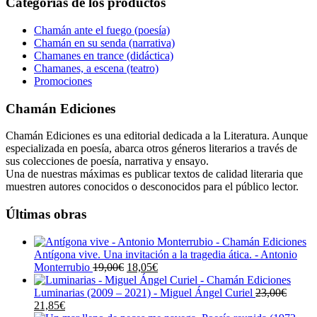
Categorías de los productos
era:
es:
15,00€.
5,00€.
Chamán ante el fuego (poesía)
Chamán en su senda (narrativa)
Chamanes en trance (didáctica)
Chamanes, a escena (teatro)
Promociones
Chamán Ediciones
Chamán Ediciones es una editorial dedicada a la Literatura. Aunque
especializada en poesía, abarca otros géneros literarios a través de
sus colecciones de poesía, narrativa y ensayo.
Una de nuestras máximas es publicar textos de calidad literaria que
muestren autores conocidos o desconocidos para el público lector.
Últimas obras
Antígona vive. Una invitación a la tragedia ática. - Antonio
El
El
Monterrubio
19,00
€
18,05
€
precio
precio
original
actual
Luminarias (2009 – 2021) - Miguel Ángel Curiel
23,00
€
El
El
era:
es:
21,85
€