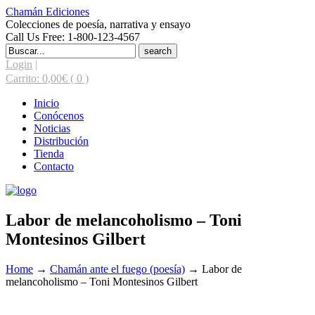
Chamán Ediciones
Colecciones de poesía, narrativa y ensayo
Call Us Free: 1-800-123-4567
Search
for:
Login
|
Carrito:
0,00
€
( 0 )
Inicio
Conócenos
Noticias
Distribución
Tienda
Contacto
Labor de melancoholismo – Toni
Montesinos Gilbert
Home
→
Chamán ante el fuego (poesía)
→
Labor de
melancoholismo – Toni Montesinos Gilbert
¡Oferta!