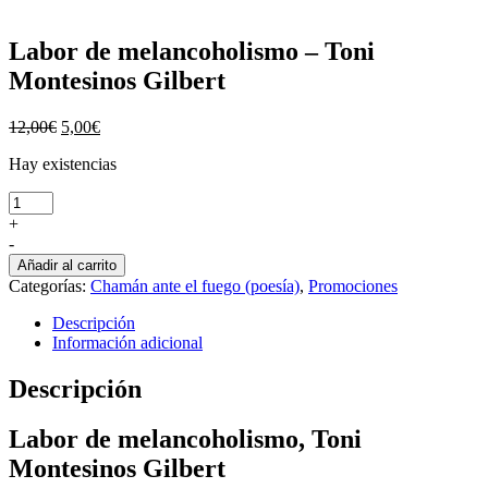
Labor de melancoholismo – Toni
Montesinos Gilbert
El
El
12,00
€
5,00
€
precio
precio
Hay existencias
original
actual
era:
es:
Labor
12,00€.
5,00€.
de
+
melancoholismo
-
-
Añadir al carrito
Toni
Categorías:
Chamán ante el fuego (poesía)
,
Promociones
Montesinos
Gilbert
Descripción
cantidad
Información adicional
Descripción
Labor de melancoholismo, Toni
Montesinos Gilbert