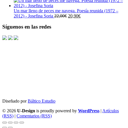
precio
precio
19,00€.
18,05€.
original
actual
era:
es:
Un mar lleno de peces me navega. Poesía reunida (1972 –
23,00€.
21,85€.
El
El
2012) - Josefina Soria
22,00
€
20,90
€
precio
precio
original
actual
Síguenos en las redes
era:
es:
22,00€.
20,90€.
Diseñado por
Báltico Estudio
© 2026
U-Design
is proudly powered by
WordPress
|
Artículos
(RSS)
|
Comentarios (RSS)