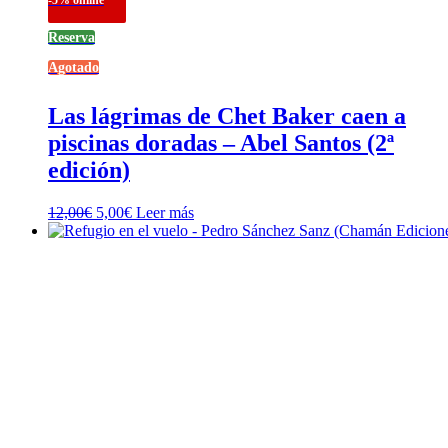
Reserva
Agotado
Las lágrimas de Chet Baker caen a
piscinas doradas – Abel Santos (2ª
edición)
El
El
12,00
€
5,00
€
Leer más
precio
precio
original
actual
era:
es:
12,00€.
5,00€.