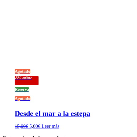
Agotado
-5% online
Reserva
Agotado
Desde el mar a la estepa
El
El
15,00
€
5,00
€
Leer más
precio
precio
original
actual