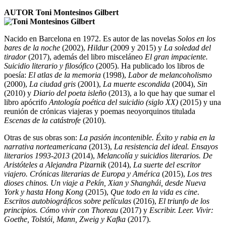
AUTOR Toni Montesinos Gilbert
Nacido en Barcelona en 1972. Es autor de las novelas
Solos en los
bares de la noche
(2002),
Hildur
(2009 y 2015) y
La soledad del
tirador
(2017), además del libro misceláneo
El gran impaciente.
Suicidio literario y filosófico
(2005). Ha publicado los libros de
poesía:
El atlas de la memoria
(1998),
Labor de melancoholismo
(2000),
La ciudad gris
(2001),
La muerte escondida
(2004),
Sin
(2010) y
Diario del poeta isleño
(2013), a lo que hay que sumar el
libro apócrifo
Antología poética del suicidio (siglo XX)
(2015) y una
reunión de crónicas viajeras y poemas neoyorquinos titulada
Escenas de la catástrofe
(2010).
Otras de sus obras son:
La pasión incontenible. Éxito y rabia en la
narrativa norteamericana
(2013),
La resistencia del ideal. Ensayos
literarios 1993-2013
(2014),
Melancolía y suicidios literarios. De
Aristóteles a Alejandra Pizarnik
(2014),
La suerte del escritor
viajero. Crónicas literarias de Europa y América
(2015),
Los tres
dioses chinos. Un viaje a Pekín, Xian y Shanghái, desde Nueva
York y hasta Hong Kong
(2015),
Que todo en la vida es cine
.
Escritos autobiográficos sobre películas
(2016),
El triunfo de los
principios. Cómo vivir con Thoreau
(2017) y
Escribir. Leer. Vivir:
Goethe, Tolstói, Mann, Zweig y Kafka
(2017).