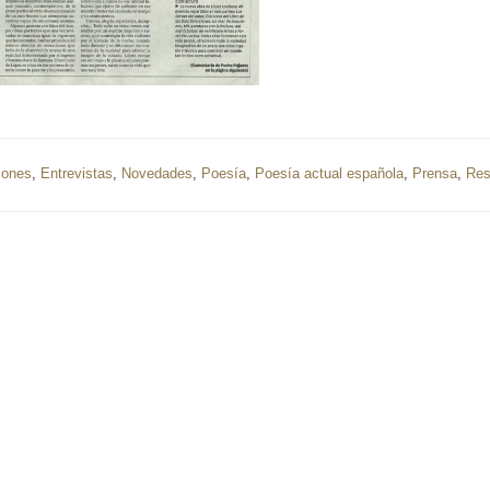
iones
,
Entrevistas
,
Novedades
,
Poesía
,
Poesía actual española
,
Prensa
,
Res