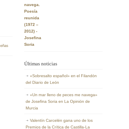
original
actual
era:
es:
22,00€.
20,90€.
eñas
Últimas noticias
«Sobresalto español» en el Filandón
del Diario de León
«Un mar lleno de peces me navega»
de Josefina Soria en La Opinión de
Murcia
Valentín Carcelén gana uno de los
Premios de la Crítica de Castilla-La