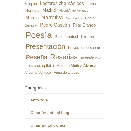
Lectores chamánicos
libros
Mágica
Madrid
literatura
Miguel Ángel Velasco
Narrativa
Murcia
Pablo
Novedades
Pedro Gascón
Pilar Blanco
Cerezal
Poesía
Poesía actual
Prensa
Presentación
Pólvora en el sueño
Reseñas
Reseña
También vivir
precisa de epitafio
Vicente Muñoz Álvarez
Vicente Velasco
Vigía de tu paso
Categorías
Antología
Chamán ante el fuego
Chamán Ediciones