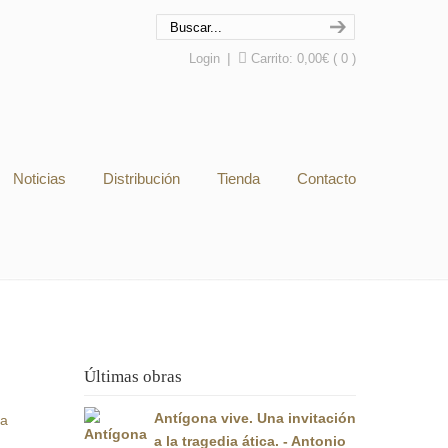
Login
|
Carrito:
0,00
€
( 0 )
Noticias
Distribución
Tienda
Contacto
Últimas obras
Antígona vive. Una invitación
a
a la tragedia ática. - Antonio