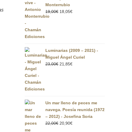
Monterrubio
as
El
El
19,00
€
18,05
€
precio
precio
original
actual
era:
es:
19,00€.
18,05€.
Luminarias (2009 – 2021) -
Miguel Ángel Curiel
El
El
23,00
€
21,85
€
precio
precio
original
actual
era:
es:
23,00€.
21,85€.
Un mar lleno de peces me
navega. Poesía reunida (1972
– 2012) - Josefina Soria
El
El
22,00
€
20,90
€
precio
precio