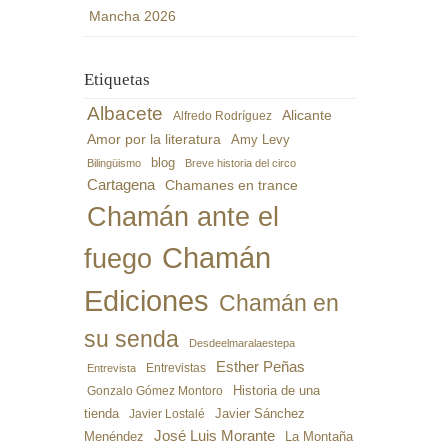
Mancha 2026
Etiquetas
Albacete
Alicante
Alfredo Rodríguez
Amor por la literatura
Amy Levy
blog
Bilingüismo
Breve historia del circo
Cartagena
Chamanes en trance
Chamán ante el
Chamán
fuego
Ediciones
Chamán en
su senda
Desdeelmaralaestepa
Esther Peñas
Entrevistas
Entrevista
Gonzalo Gómez Montoro
Historia de una
Javier Sánchez
tienda
Javier Lostalé
José Luis Morante
Menéndez
La Montaña