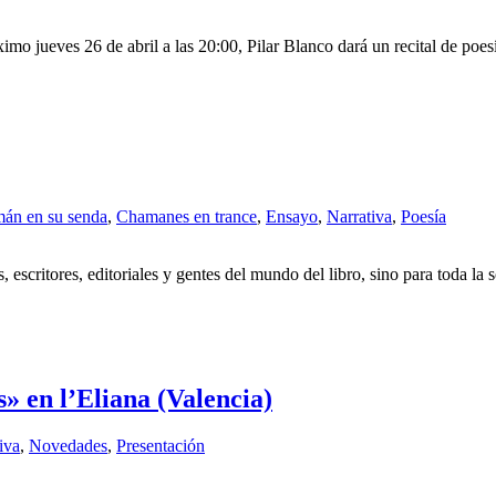
mo jueves 26 de abril a las 20:00, Pilar Blanco dará un recital de poesí
án en su senda
,
Chamanes en trance
,
Ensayo
,
Narrativa
,
Poesía
, escritores, editoriales y gentes del mundo del libro, sino para toda la
» en l’Eliana (Valencia)
iva
,
Novedades
,
Presentación