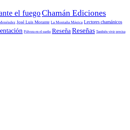
Chamán Ediciones
nte el fuego
Lectores chamánicos
José Luis Morante
 Menéndez
La Montaña Mágica
entación
Reseñas
Reseña
También vivir precisa
Pólvora en el sueño