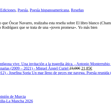
Ediciones
,
Poesía
,
Poesía hispanoamericana
,
Reseñas
 que Óscar Navarro, realizaba esta reseña sobre El libro blanco (Cham
o Rodríguez que se trata de una «joven promesa». Yo más bien
ntígona vive. Una invitación a la tragedia ática. - Antonio Monterrubio
El
El
narias (2009 – 2021) - Miguel Ángel Curiel
23,00
€
21,85
€
precio
precio
Un mar lleno de peces me navega. Poesía reunida (
original
actual
era:
es:
23,00€.
21,85€.
pinión de Murcia
stilla-La Mancha 2026