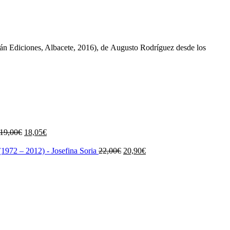
án Ediciones, Albacete, 2016), de Augusto Rodríguez desde los
El
El
19,00
€
18,05
€
precio
precio
original
actual
El
El
1972 – 2012) - Josefina Soria
22,00
€
20,90
€
era:
es:
precio
precio
19,00€.
18,05€.
original
actual
era:
es:
22,00€.
20,90€.