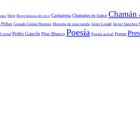
Chamán a
Cartagena
blog
Chamanes en trance
ismo
Breve historia del circo
 Peñas
Gonzalo Gómez Montoro
Historia de una tienda
Javier Lostalé
Javier Sánchez
Poesía
Pres
Pedro Gascón
Pilar Blanco
Prensa
Cerezal
Poesía actual