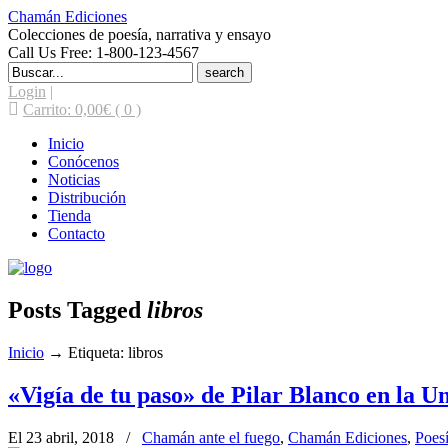
Chamán Ediciones
Colecciones de poesía, narrativa y ensayo
Call Us Free: 1-800-123-4567
Search
for:
Login
|
Carrito:
0,00
€
( 0 )
Inicio
Conócenos
Noticias
Distribución
Tienda
Contacto
Posts Tagged
libros
Inicio
→
Etiqueta: libros
«Vigía de tu paso» de Pilar Blanco en la U
El 23 abril, 2018
/
Chamán ante el fuego
,
Chamán Ediciones
,
Poes