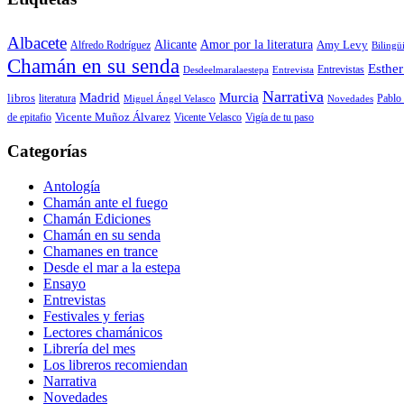
Albacete
Alicante
Amor por la literatura
Alfredo Rodríguez
Amy Levy
Bilingü
Chamán en su senda
Esther
Entrevistas
Desdeelmaralaestepa
Entrevista
Narrativa
Madrid
Murcia
libros
Pablo 
literatura
Miguel Ángel Velasco
Novedades
de epitafio
Vicente Muñoz Álvarez
Vicente Velasco
Vigía de tu paso
Categorías
Antología
Chamán ante el fuego
Chamán Ediciones
Chamán en su senda
Chamanes en trance
Desde el mar a la estepa
Ensayo
Entrevistas
Festivales y ferias
Lectores chamánicos
Librería del mes
Los libreros recomiendan
Narrativa
Novedades