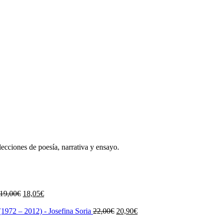
lecciones de poesía, narrativa y ensayo.
El
El
19,00
€
18,05
€
precio
precio
original
actual
El
El
1972 – 2012) - Josefina Soria
22,00
€
20,90
€