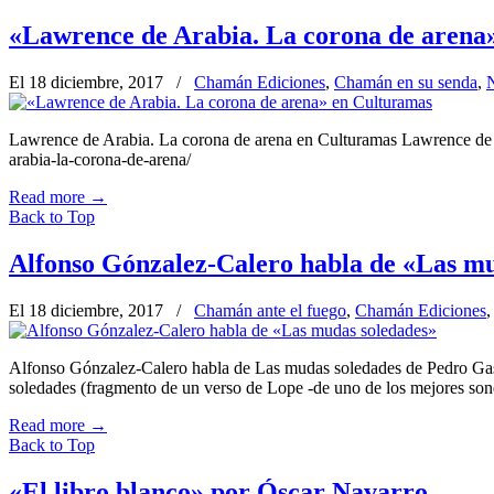
«Lawrence de Arabia. La corona de arena
El 18 diciembre, 2017
/
Chamán Ediciones
,
Chamán en su senda
,
N
Lawrence de Arabia. La corona de arena en Culturamas Lawrence de Ar
arabia-la-corona-de-arena/
Read more
→
Back to Top
Alfonso Gónzalez-Calero habla de «Las mu
El 18 diciembre, 2017
/
Chamán ante el fuego
,
Chamán Ediciones
Alfonso Gónzalez-Calero habla de Las mudas soledades de Pedro Ga
soledades (fragmento de un verso de Lope -de uno de los mejores sonet
Read more
→
Back to Top
«El libro blanco» por Óscar Navarro