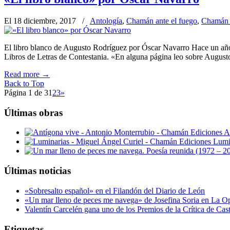
El 18 diciembre, 2017
/
Antología
,
Chamán ante el fuego
,
Chamán 
El libro blanco de Augusto Rodríguez por Óscar Navarro Hace un año
Libros de Letras de Contestania. «En alguna página leo sobre August
Read more
→
Back to Top
Página 1 de 3
1
2
3
»
Últimas obras
A
Lumi
Últimas noticias
«Sobresalto español» en el Filandón del Diario de León
«Un mar lleno de peces me navega» de Josefina Soria en La O
Valentín Carcelén gana uno de los Premios de la Crítica de Ca
Etiquetas