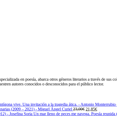
ecializada en poesía, abarca otros géneros literarios a través de sus co
uestren autores conocidos o desconocidos para el público lector.
ntígona vive. Una invitación a la tragedia ática. - Antonio Monterrubio
El
El
narias (2009 – 2021) - Miguel Ángel Curiel
23,00
€
21,85
€
precio
precio
Un mar lleno de peces me navega. Poesía reunida (