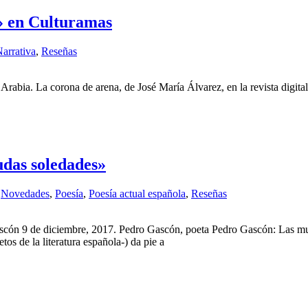
» en Culturamas
arrativa
,
Reseñas
abia. La corona de arena, de José María Álvarez, en la revista digit
das soledades»
,
Novedades
,
Poesía
,
Poesía actual española
,
Reseñas
scón 9 de diciembre, 2017. Pedro Gascón, poeta Pedro Gascón: Las m
os de la literatura española-) da pie a