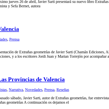
ximo jueves 26 de abril, Javier Sarti presentará su nuevo libro Extrañas
nista y Sefa Bernet, autora
Valencia
ades
,
Prensa
esentación de Extrañas geometrías de Javier Sarti (Chamán Ediciones, 
aciones, y a los escritores Jordi Juan y Marian Torrejón por acompañar a
Las Provincias de Valencia
istas
,
Narrativa
,
Novedades
,
Prensa
,
Reseñas
asado sábado, Javier Sarti, autor de Extrañas geometrías, fue entrevista
añas geometrías A continuación os dejamos el