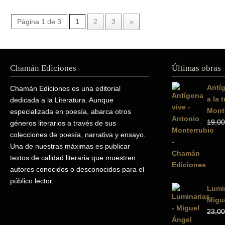
Página 1 de 3
1
2
3
»
Chamán Ediciones
Últimas obras
Antíg
Chamán Ediciones es una editorial
a la 
dedicada a la Literatura. Aunque
Mont
especializada en poesía, abarca otros
19,00
géneros literarios a través de sus
colecciones de poesía, narrativa y ensayo.
Una de nuestras máximas es publicar
textos de calidad literaria que muestren
autores conocidos o desconocidos para el
público lector.
Lumin
Migue
23,00