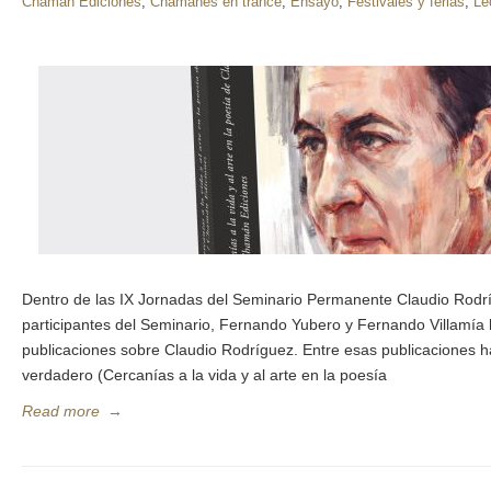
Chamán Ediciones
,
Chamanes en trance
,
Ensayo
,
Festivales y ferias
,
Le
Dentro de las IX Jornadas del Seminario Permanente Claudio Rodríg
participantes del Seminario, Fernando Yubero y Fernando Villamía 
publicaciones sobre Claudio Rodríguez. Entre esas publicaciones h
verdadero (Cercanías a la vida y al arte en la poesía
Read more
→