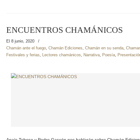
ENCUENTROS CHAMÁNICOS
El 8 junio, 2020
/
Chamán ante el fuego
,
Chamán Ediciones
,
Chamán en su senda
,
Chaman
Festivales y ferias
,
Lectores chamánicos
,
Narrativa
,
Poesía
,
Presentació
Anaís Toboso y Pedro Gascón nos hablarán sobre Chamán Edicione