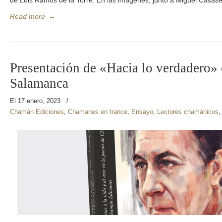
de Luis Ramos de la Torre. En las imágenes, junto a Miguel Casas
Read more
→
Presentación de «Hacia lo verdadero» 
Salamanca
El 17 enero, 2023
/
Chamán Ediciones
,
Chamanes en trance
,
Ensayo
,
Lectores chamánicos