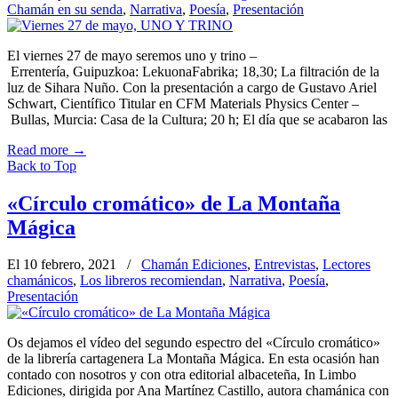
Chamán en su senda
,
Narrativa
,
Poesía
,
Presentación
El viernes 27 de mayo seremos uno y trino –
Errentería, Guipuzkoa: LekuonaFabrika; 18,30; La filtración de la
luz de Sihara Nuño. Con la presentación a cargo de Gustavo Ariel
Schwart, Científico Titular en CFM Materials Physics Center –
Bullas, Murcia: Casa de la Cultura; 20 h; El día que se acabaron las
Read more
→
Back to Top
«Círculo cromático» de La Montaña
Mágica
El 10 febrero, 2021
/
Chamán Ediciones
,
Entrevistas
,
Lectores
chamánicos
,
Los libreros recomiendan
,
Narrativa
,
Poesía
,
Presentación
Os dejamos el vídeo del segundo espectro del «Círculo cromático»
de la librería cartagenera La Montaña Mágica. En esta ocasión han
contado con nosotros y con otra editorial albaceteña, In Limbo
Ediciones, dirigida por Ana Martínez Castillo, autora chamánica con