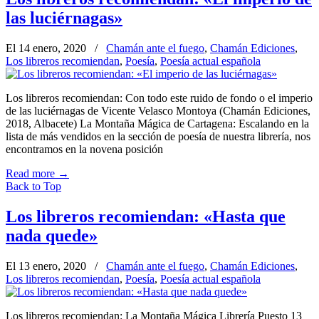
las luciérnagas»
El 14 enero, 2020
/
Chamán ante el fuego
,
Chamán Ediciones
,
Los libreros recomiendan
,
Poesía
,
Poesía actual española
Los libreros recomiendan: Con todo este ruido de fondo o el imperio
de las luciérnagas de Vicente Velasco Montoya (Chamán Ediciones,
2018, Albacete) La Montaña Mágica de Cartagena: Escalando en la
lista de más vendidos en la sección de poesía de nuestra librería, nos
encontramos en la novena posición
Read more
→
Back to Top
Los libreros recomiendan: «Hasta que
nada quede»
El 13 enero, 2020
/
Chamán ante el fuego
,
Chamán Ediciones
,
Los libreros recomiendan
,
Poesía
,
Poesía actual española
Los libreros recomiendan: La Montaña Mágica Librería Puesto 13