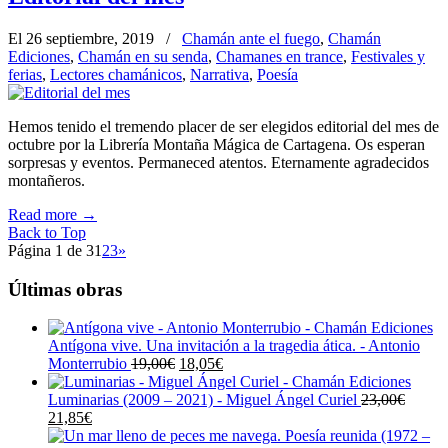
El 26 septiembre, 2019
/
Chamán ante el fuego
,
Chamán
Ediciones
,
Chamán en su senda
,
Chamanes en trance
,
Festivales y
ferias
,
Lectores chamánicos
,
Narrativa
,
Poesía
Hemos tenido el tremendo placer de ser elegidos editorial del mes de
octubre por la Librería Montaña Mágica de Cartagena. Os esperan
sorpresas y eventos. Permaneced atentos. Eternamente agradecidos
montañeros.
Read more
→
Back to Top
Página 1 de 3
1
2
3
»
Últimas obras
Antígona vive. Una invitación a la tragedia ática. - Antonio
El
El
Monterrubio
19,00
€
18,05
€
precio
precio
original
actual
Luminarias (2009 – 2021) - Miguel Ángel Curiel
23,00
€
El
El
era:
es:
21,85
€
precio
precio
19,00€.
18,05€.