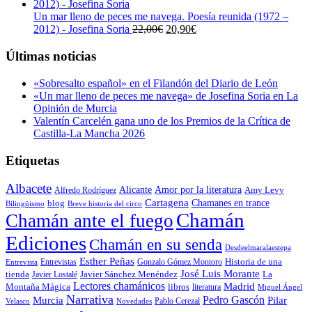
original
actual
era:
es:
Un mar lleno de peces me navega. Poesía reunida (1972 –
23,00€.
21,85€.
El
El
2012) - Josefina Soria
22,00
€
20,90
€
precio
precio
original
actual
Últimas noticias
era:
es:
22,00€.
20,90€.
«Sobresalto español» en el Filandón del Diario de León
«Un mar lleno de peces me navega» de Josefina Soria en La
Opinión de Murcia
Valentín Carcelén gana uno de los Premios de la Crítica de
Castilla-La Mancha 2026
Etiquetas
Albacete
Alicante
Amor por la literatura
Alfredo Rodríguez
Amy Levy
Cartagena
blog
Chamanes en trance
Bilingüismo
Breve historia del circo
Chamán
Chamán ante el fuego
Ediciones
Chamán en su senda
Desdeelmaralaestepa
Esther Peñas
Entrevistas
Gonzalo Gómez Montoro
Historia de una
Entrevista
José Luis Morante
tienda
Javier Lostalé
Javier Sánchez Menéndez
La
Lectores chamánicos
Madrid
libros
Montaña Mágica
literatura
Miguel Ángel
Narrativa
Pedro Gascón
Murcia
Pilar
Pablo Cerezal
Velasco
Novedades