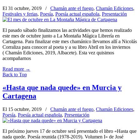
El 31 octubre, 2019
/
Chamán ante el fuego
,
Chamán Ediciones
,
Festivales y ferias
,
Poesía
,
Poesía actual española
,
Presentación
El pasado sábado finalizamos las actividades que hemos realizado
este mes de octubre junto a La Montaña Mágica Librería en
Cartagena. Para finalizar este mes chamánico llevamos allí a Nicolás
Corraliza para conocer al poeta y a su libro Abril en los inviernos
( Chamán Ediciones, 2019, Albacete). Esta vez quisimos
acompañarnos
Read more
→
Back to Top
«Hasta que nada quede» en Murcia y
Cartagena
El 15 octubre, 2019
/
Chamán ante el fuego
,
Chamán Ediciones
,
Poesía
,
Poesía actual española
,
Presentación
El próximo jueves 17 de octubre será presentado el libro «Hasta que
nada quede. Poesía reunida (1978-2019). Volumen I» de José