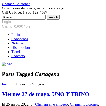
Chamán Ediciones
Colecciones de poesía, narrativa y ensayo
Call Us Free: 1-800-123-4567
Search
for:
Login
|
Carrito:
0,00
€
( 0 )
Inicio
Conócenos
Noticias
Distribución
Tienda
Contacto
Posts Tagged
Cartagena
Inicio
→
Etiqueta: Cartagena
Viernes 27 de mayo, UNO Y TRINO
El 25 mayo, 2022
/
Chamán ante el fuego
,
Chamán Ediciones
,