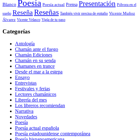
Poesía
Presentación
Blanco
Prensa
Poesía actual
Pólvora en el
Reseñas
Reseña
También vivir precisa de epitafio
Vicente Muñoz
sueño
Álvarez
Vicente Velasco
Vigía de tu paso
Categorías
Antología
Chamán ante el fuego
Chamán Ediciones
Chamán en su senda
Chamanes en trance
Desde el mar a la estepa
Ensayo
Entrevistas
Festivales y ferias
Lectores chamánicos
Librería del mes
Los libreros recomiendan
Narrativa
Novedades
Poesía
Poesía actual española
Poesía estadounidense contemporánea
Poesía hispanoamericana