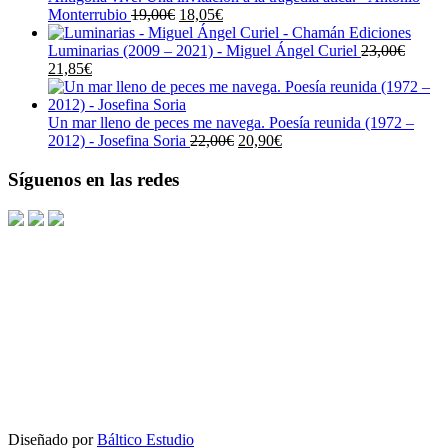
El
El
Monterrubio
19,00
€
18,05
€
precio
precio
original
actual
Luminarias (2009 – 2021) - Miguel Ángel Curiel
23,00
€
El
El
era:
es:
21,85
€
precio
precio
19,00€.
18,05€.
original
actual
era:
es:
Un mar lleno de peces me navega. Poesía reunida (1972 –
23,00€.
21,85€.
El
El
2012) - Josefina Soria
22,00
€
20,90
€
precio
precio
original
actual
Síguenos en las redes
era:
es:
22,00€.
20,90€.
Diseñado por
Báltico Estudio