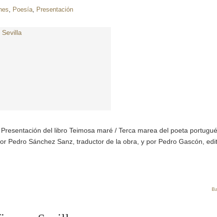
nes
,
Poesía
,
Presentación
 Presentación del libro Teimosa maré / Terca marea del poeta portugu
r Pedro Sánchez Sanz, traductor de la obra, y por Pedro Gascón, edit
Ba