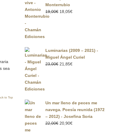
Monterrubio
El
El
19,00
€
18,05
€
precio
precio
original
actual
era:
es:
19,00€.
18,05€.
Luminarias (2009 – 2021) -
Miguel Ángel Curiel
raria
El
El
23,00
€
21,85
€
es sea
precio
precio
original
actual
era:
es:
23,00€.
21,85€.
ck to Top
Un mar lleno de peces me
navega. Poesía reunida (1972
– 2012) - Josefina Soria
El
El
22,00
€
20,90
€
precio
precio