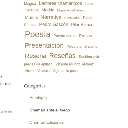
Lectores chamánicos
libros
Mágica
Madrid
literatura
Miguel Ángel Velasco
Narrativa
Murcia
Pablo
Novedades
Pedro Gascón
Pilar Blanco
Cerezal
Poesía
Poesía actual
Prensa
Presentación
Pólvora en el sueño
Reseñas
Reseña
También vivir
precisa de epitafio
Vicente Muñoz Álvarez
Vicente Velasco
Vigía de tu paso
és
or del
Categorías
Antología
Chamán ante el fuego
ck to Top
Chamán Ediciones