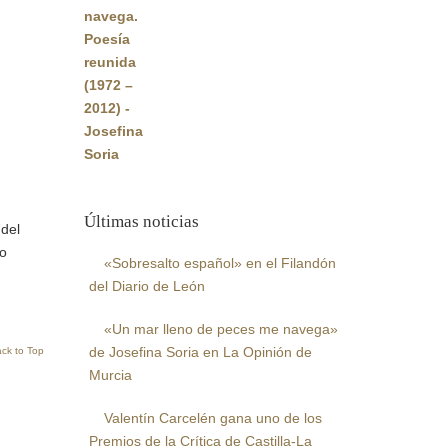
original
actual
era:
es:
22,00€.
20,90€.
Últimas noticias
 del
ro
«Sobresalto español» en el Filandón
del Diario de León
«Un mar lleno de peces me navega»
de Josefina Soria en La Opinión de
ck to Top
Murcia
Valentín Carcelén gana uno de los
Premios de la Crítica de Castilla-La