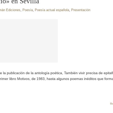
io» en Sevilla
án Ediciones
,
Poesía
,
Poesía actual española
,
Presentación
e la publicación de la antología poética, También vivir precisa de epitaf
 primer libro Motivos, de 1983, hasta algunos poemas inéditos que form
Ba