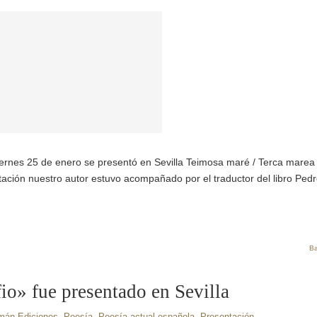
iernes 25 de enero se presentó en Sevilla Teimosa maré / Terca marea
ación nuestro autor estuvo acompañado por el traductor del libro Ped
Ba
fio» fue presentado en Sevilla
mán Ediciones
,
Poesía
,
Poesía actual española
,
Presentación