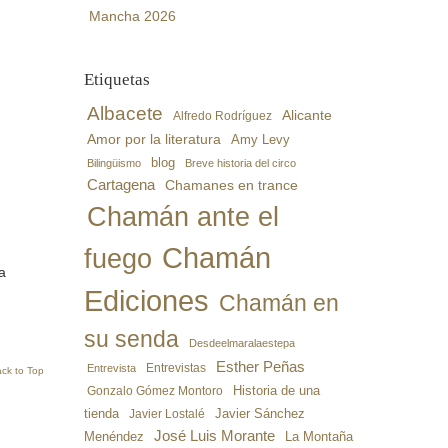
Mancha 2026
Etiquetas
Albacete
Alicante
Alfredo Rodríguez
Amor por la literatura
Amy Levy
blog
Bilingüismo
Breve historia del circo
Cartagena
Chamanes en trance
Chamán ante el
Chamán
fuego
a
Ediciones
Chamán en
su senda
Desdeelmaralaestepa
Esther Peñas
Entrevistas
Entrevista
ck to Top
Gonzalo Gómez Montoro
Historia de una
Javier Sánchez
tienda
Javier Lostalé
José Luis Morante
Menéndez
La Montaña