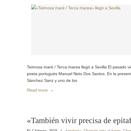
Teimosa maré / Terca marea llegó a Sevilla El pasado v
poeta portugués Manuel Neto Dos Santos. En la present
Sánchez Sanz y uno de los
Read more
→
«También vivir precisa de epita
El 1 febrero, 2019
/
Antología
,
Chamán ante el fuego
,
Cha