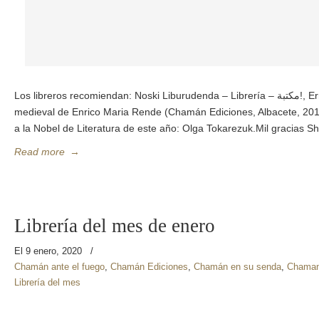
Los libreros recomiendan: Noski Liburudenda – Librería – مكتبة!, Errentería, Guipuzkoa.Sol
medieval de Enrico Maria Rende (Chamán Ediciones, Albacete, 2019)
a la Nobel de Literatura de este año: Olga Tokarezuk.Mil gracias S
Read more
→
Librería del mes de enero
El 9 enero, 2020
/
Chamán ante el fuego
,
Chamán Ediciones
,
Chamán en su senda
,
Chaman
Librería del mes