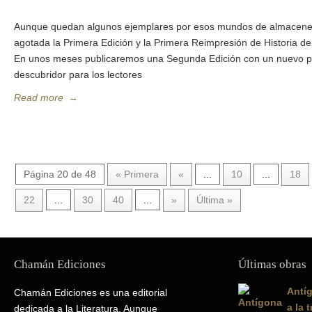
Aunque quedan algunos ejemplares por esos mundos de almacenes 
agotada la Primera Edición y la Primera Reimpresión de Historia d
En unos meses publicaremos una Segunda Edición con un nuevo pr
descubridor para los lectores
Read more
→
Página 20 de 48
« Primera
«
...
10
...
18
22
...
30
40
...
»
Última »
Chamán Ediciones
Últimas obras
Antíg
Chamán Ediciones es una editorial
a la 
dedicada a la Literatura. Aunque