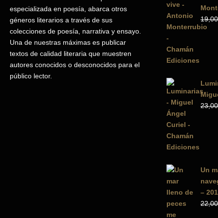
Mont
especializada en poesía, abarca otros
19,00
géneros literarios a través de sus
colecciones de poesía, narrativa y ensayo.
Una de nuestras máximas es publicar
textos de calidad literaria que muestren
autores conocidos o desconocidos para el
público lector.
Lumin
Migue
23,00
Un m
naveg
– 201
22,00