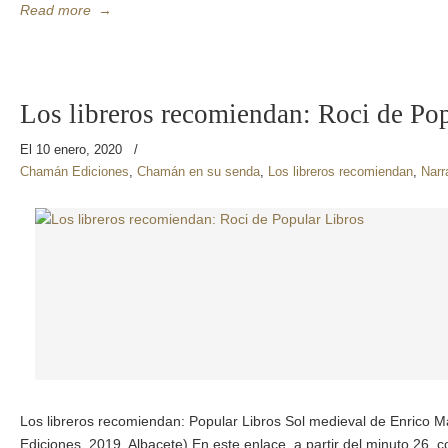
Read more
→
Los libreros recomiendan: Roci de Po
El 10 enero, 2020
/
Chamán Ediciones
,
Chamán en su senda
,
Los libreros recomiendan
,
Narr
Los libreros recomiendan: Popular Libros Sol medieval de Enrico
Ediciones, 2019, Albacete) En este enlace, a partir del minuto 26, 