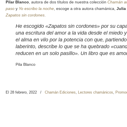
Pilar Blanco
, autora de dos títulos de nuestra colección
Chamán an
paso
y
Yo escribo la noche
, escoge a otra autora chamánica,
Juli
Zapatos sin cordones
.
He escogido «Zapatos sin cordones» por su capa
una escritura del amor a la vida desde el miedo y 
el alma en vilo por la potencia con que, partiendo 
laberinto, describe lo que se ha quebrado «cuand
reducen en un solo pasillo». Un libro que es am
Pila Blanco
El 28 febrero, 2022
/
Chamán Ediciones
,
Lectores chamánicos
,
Promo