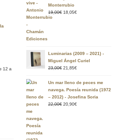
Monterrubio
El
El
19,00
€
18,05
€
precio
precio
la
original
actual
era:
es:
19,00€.
18,05€.
Luminarias (2009 – 2021) -
Miguel Ángel Curiel
El
El
23,00
€
21,85
€
e 12 a
precio
precio
original
actual
Un mar lleno de peces me
era:
es:
navega. Poesía reunida (1972
23,00€.
21,85€.
– 2012) - Josefina Soria
El
El
22,00
€
20,90
€
precio
precio
original
actual
era:
es:
22,00€.
20,90€.