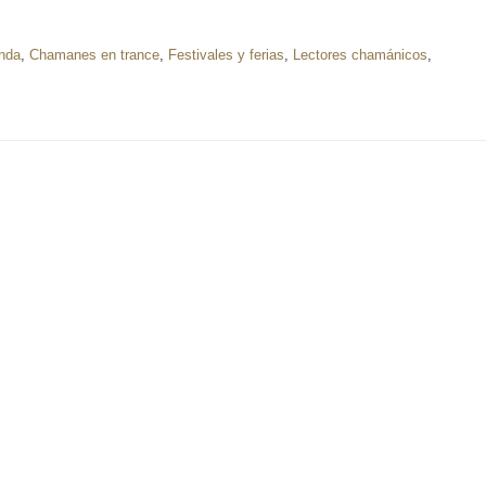
nda
,
Chamanes en trance
,
Festivales y ferias
,
Lectores chamánicos
,