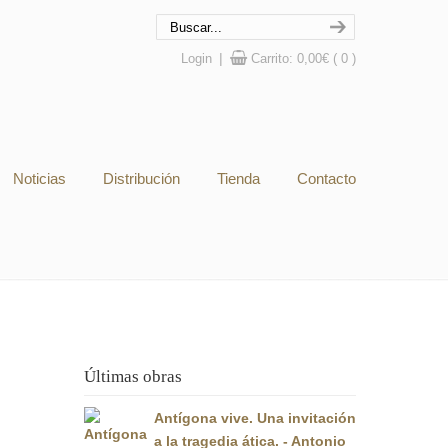
Login
|
Carrito:
0,00
€
( 0 )
Noticias
Distribución
Tienda
Contacto
Últimas obras
Antígona vive. Una invitación
a la tragedia ática. - Antonio