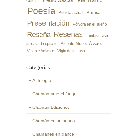
Pedro Gascón
Pilar Blanco
Cerezal
Poesía
Poesía actual
Prensa
Presentación
Pólvora en el sueño
Reseñas
Reseña
También vivir
precisa de epitafio
Vicente Muñoz Álvarez
Vicente Velasco
Vigía de tu paso
Categorías
Antología
Chamán ante el fuego
Chamán Ediciones
Chamán en su senda
Chamanes en trance