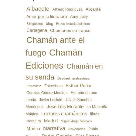
Albacete
Alicante
Alfredo Rodríguez
Amor por la literatura
Amy Levy
blog
Bilingüismo
Breve historia del circo
Cartagena
Chamanes en trance
Chamán ante el
Chamán
fuego
Ediciones
Chamán en
su senda
Desdeelmaralaestepa
Esther Peñas
Entrevistas
Entrevista
Gonzalo Gómez Montoro
Historia de una
Javier Sánchez
tienda
Javier Lostalé
José Luis Morante
Menéndez
La Montaña
Lectores chamánicos
libros
Mágica
Madrid
literatura
Miguel Ángel Velasco
Narrativa
Murcia
Pablo
Novedades