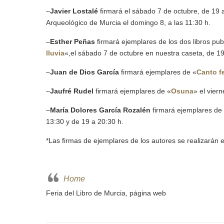
–
Javier Lostalé
firmará el sábado 7 de octubre, de 19 a
Arqueológico de Murcia el domingo 8, a las 11:30 h.
–
Esther Peñas
firmará ejemplares de los dos libros publ
lluv
ia
«,el sábado 7 de octubre en nuestra caseta, de 19
–
Juan de Dios García
firmará ejemplares de «
Canto f
–
Jaufré Rudel
firmará ejemplares de «
Osuna
» el vier
–
María Dolores García Rozalén
firmará ejemplares de
13:30 y de 19 a 20:30 h.
*Las firmas de ejemplares de los autores se realizarán 
Home
Feria del Libro de Murcia, página web