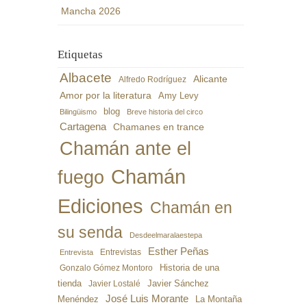
Mancha 2026
Etiquetas
Albacete
Alicante
Alfredo Rodríguez
Amor por la literatura
Amy Levy
blog
Bilingüismo
Breve historia del circo
Cartagena
Chamanes en trance
Chamán ante el
Chamán
fuego
Ediciones
Chamán en
su senda
Desdeelmaralaestepa
Esther Peñas
Entrevistas
Entrevista
Gonzalo Gómez Montoro
Historia de una
Javier Sánchez
tienda
Javier Lostalé
José Luis Morante
Menéndez
La Montaña