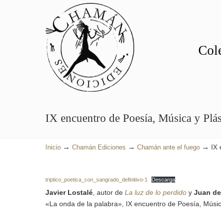
Cole
IX encuentro de Poesía, Música y Plás
→
→
→
Inicio
Chamán Ediciones
Chamán ante el fuego
IX 
triptico_poetica_con_sangrado_definitivo-1
Descarga
Javier Lostalé
, autor de
La luz de lo perdido
y
Juan de
«La onda de la palabra», IX encuentro de Poesía, Músic