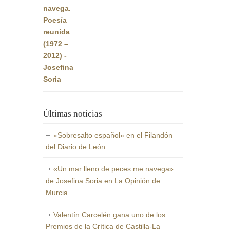
original
actual
era:
es:
22,00€.
20,90€.
Últimas noticias
«Sobresalto español» en el Filandón
del Diario de León
«Un mar lleno de peces me navega»
de Josefina Soria en La Opinión de
Murcia
Valentín Carcelén gana uno de los
Premios de la Crítica de Castilla-La