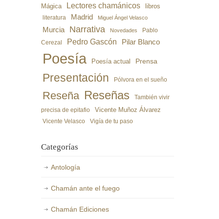
Lectores chamánicos
libros
Mágica
Madrid
literatura
Miguel Ángel Velasco
Narrativa
Murcia
Pablo
Novedades
Pedro Gascón
Pilar Blanco
Cerezal
Poesía
Poesía actual
Prensa
Presentación
Pólvora en el sueño
Reseñas
Reseña
También vivir
precisa de epitafio
Vicente Muñoz Álvarez
Vicente Velasco
Vigía de tu paso
Categorías
Antología
Chamán ante el fuego
Chamán Ediciones