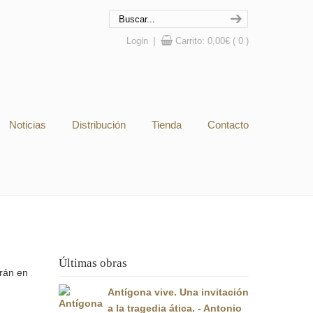
Login
|
Carrito:
0,00
€
( 0 )
Noticias
Distribución
Tienda
Contacto
Últimas obras
rán en
Antígona vive. Una invitación
a la tragedia ática. - Antonio