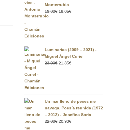
Monterrubio
El
El
19,00
€
18,05
€
precio
precio
original
actual
era:
es:
19,00€.
18,05€.
Luminarias (2009 – 2021) -
Miguel Ángel Curiel
El
El
23,00
€
21,85
€
precio
precio
original
actual
era:
es:
23,00€.
21,85€.
Un mar lleno de peces me
navega. Poesía reunida (1972
– 2012) - Josefina Soria
El
El
22,00
€
20,90
€
precio
precio