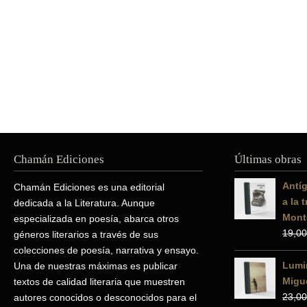
Chamán Ediciones
Últimas obras
Antíg
Chamán Ediciones es una editorial
a la 
dedicada a la Literatura. Aunque
Mont
especializada en poesía, abarca otros
19,00
géneros literarios a través de sus
colecciones de poesía, narrativa y ensayo.
Lumin
Una de nuestras máximas es publicar
Migue
textos de calidad literaria que muestren
23,00
autores conocidos o desconocidos para el