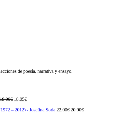
lecciones de poesía, narrativa y ensayo.
El
El
19,00
€
18,05
€
precio
precio
original
actual
El
El
1972 – 2012) - Josefina Soria
22,00
€
20,90
€
era:
es:
precio
precio
19,00€.
18,05€.
original
actual
era:
es:
22,00€.
20,90€.