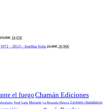
El
El
19,00
€
18,05
€
precio
precio
original
actual
El
El
1972 – 2012) - Josefina Soria
22,00
€
20,90
€
era:
es:
precio
precio
19,00€.
18,05€.
original
actual
era:
es:
22,00€.
20,90€.
Chamán Ediciones
nte el fuego
Lectores chamánicos
José Luis Morante
 Menéndez
La Montaña Mágica