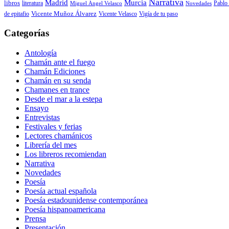
Narrativa
Madrid
Murcia
libros
Pablo 
literatura
Miguel Ángel Velasco
Novedades
de epitafio
Vicente Muñoz Álvarez
Vicente Velasco
Vigía de tu paso
Categorías
Antología
Chamán ante el fuego
Chamán Ediciones
Chamán en su senda
Chamanes en trance
Desde el mar a la estepa
Ensayo
Entrevistas
Festivales y ferias
Lectores chamánicos
Librería del mes
Los libreros recomiendan
Narrativa
Novedades
Poesía
Poesía actual española
Poesía estadounidense contemporánea
Poesía hispanoamericana
Prensa
Presentación