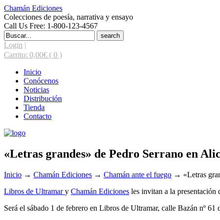
Chamán Ediciones
Colecciones de poesía, narrativa y ensayo
Call Us Free: 1-800-123-4567
Search
for:
Login
|
Carrito:
0,00
€
( 0 )
Inicio
Conócenos
Noticias
Distribución
Tienda
Contacto
«Letras grandes» de Pedro Serrano en Ali
Inicio
→
Chamán Ediciones
→
Chamán ante el fuego
→
«Letras gra
Libros de Ultramar
y
Chamán Ediciones
les invitan a la presentación 
Será el sábado 1 de febrero en Libros de Ultramar, calle Bazán nº 61 d