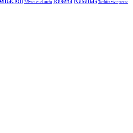
entación
Reseñas
Reseña
También vivir precisa
Pólvora en el sueño