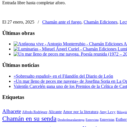
Entrada libre hasta completar aforo.
El 27 enero, 2025
/
Chamán ante el fuego
,
Chamán Ediciones
,
Lec
Últimas obras
A
Lumi
Últimas noticias
«Sobresalto español» en el Filandón del Diario de León
«Un mar lleno de peces me navega» de Josefina Soria en La O
Valentín Carcelén gana uno de los Premios de la Crítica de Ca
Etiquetas
Albacete
Alicante
Amor por la literatura
Alfredo Rodríguez
Amy Levy
Bilingü
Chamán en su senda
Esther
Entrevistas
Desdeelmaralaestepa
Entrevista