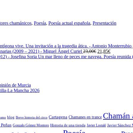
tores chamánicos
,
Poesía
,
Poesía actual española
,
Presentación
ntígona vive. Una invitación a la tragedia ática. - Antonio Monterrubio
El
El
narias (2009 – 2021) - Miguel Ángel Curiel
23,00
€
21,85
€
precio
precio
Un mar lleno de peces me navega. Poesía reunida (
original
actual
era:
es:
23,00€.
21,85€.
pinión de Murcia
stilla-La Mancha 2026
Chamán a
Cartagena
blog
Chamanes en trance
ismo
Breve historia del circo
 Peñas
Gonzalo Gómez Montoro
Historia de una tienda
Javier Lostalé
Javier Sánchez