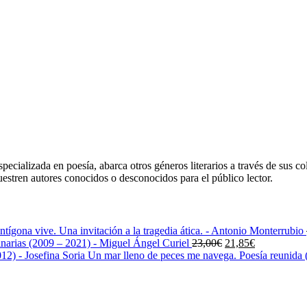
ecializada en poesía, abarca otros géneros literarios a través de sus co
uestren autores conocidos o desconocidos para el público lector.
ntígona vive. Una invitación a la tragedia ática. - Antonio Monterrubio
El
El
narias (2009 – 2021) - Miguel Ángel Curiel
23,00
€
21,85
€
precio
precio
Un mar lleno de peces me navega. Poesía reunida (
original
actual
era:
es:
23,00€.
21,85€.