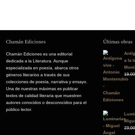
Chamán Ediciones
Últimas obras
Antíg
Chamán Ediciones es una editorial
a la 
dedicada a la Literatura. Aunque
Mont
especializada en poesía, abarca otros
19,00
géneros literarios a través de sus
colecciones de poesía, narrativa y ensayo.
Una de nuestras máximas es publicar
textos de calidad literaria que muestren
autores conocidos o desconocidos para el
público lector.
Lumin
Migue
23,00