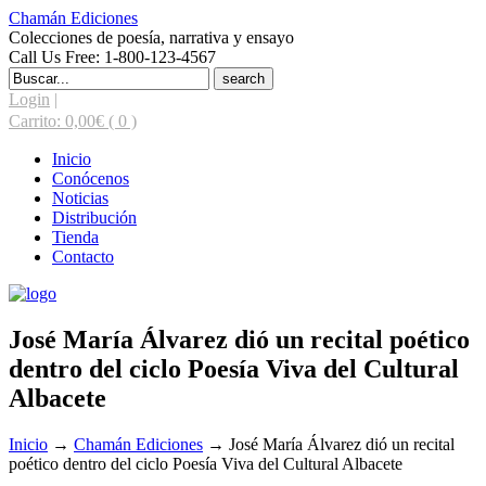
Chamán Ediciones
Colecciones de poesía, narrativa y ensayo
Call Us Free: 1-800-123-4567
Search
for:
Login
|
Carrito:
0,00
€
( 0 )
Inicio
Conócenos
Noticias
Distribución
Tienda
Contacto
José María Álvarez dió un recital poético
dentro del ciclo Poesía Viva del Cultural
Albacete
Inicio
→
Chamán Ediciones
→
José María Álvarez dió un recital
poético dentro del ciclo Poesía Viva del Cultural Albacete