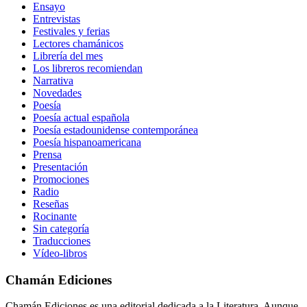
Ensayo
Entrevistas
Festivales y ferias
Lectores chamánicos
Librería del mes
Los libreros recomiendan
Narrativa
Novedades
Poesía
Poesía actual española
Poesía estadounidense contemporánea
Poesía hispanoamericana
Prensa
Presentación
Promociones
Radio
Reseñas
Rocinante
Sin categoría
Traducciones
Vídeo-libros
Chamán Ediciones
Chamán Ediciones es una editorial dedicada a la Literatura. Aunque