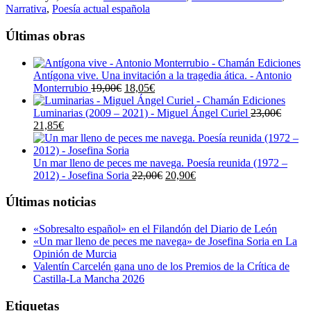
Narrativa
,
Poesía actual española
Últimas obras
Antígona vive. Una invitación a la tragedia ática. - Antonio
El
El
Monterrubio
19,00
€
18,05
€
precio
precio
original
actual
Luminarias (2009 – 2021) - Miguel Ángel Curiel
23,00
€
El
El
era:
es:
21,85
€
precio
precio
19,00€.
18,05€.
original
actual
era:
es:
Un mar lleno de peces me navega. Poesía reunida (1972 –
23,00€.
21,85€.
El
El
2012) - Josefina Soria
22,00
€
20,90
€
precio
precio
original
actual
Últimas noticias
era:
es:
22,00€.
20,90€.
«Sobresalto español» en el Filandón del Diario de León
«Un mar lleno de peces me navega» de Josefina Soria en La
Opinión de Murcia
Valentín Carcelén gana uno de los Premios de la Crítica de
Castilla-La Mancha 2026
Etiquetas