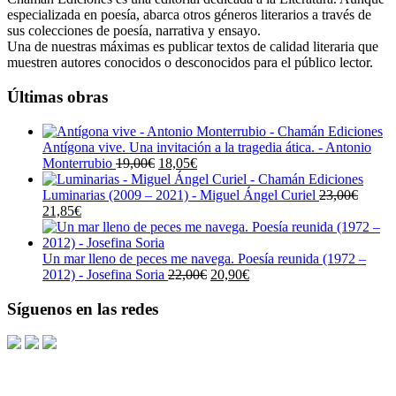
especializada en poesía, abarca otros géneros literarios a través de
sus colecciones de poesía, narrativa y ensayo.
Una de nuestras máximas es publicar textos de calidad literaria que
muestren autores conocidos o desconocidos para el público lector.
Últimas obras
Antígona vive. Una invitación a la tragedia ática. - Antonio
El
El
Monterrubio
19,00
€
18,05
€
precio
precio
original
actual
Luminarias (2009 – 2021) - Miguel Ángel Curiel
23,00
€
El
El
era:
es:
21,85
€
precio
precio
19,00€.
18,05€.
original
actual
era:
es:
Un mar lleno de peces me navega. Poesía reunida (1972 –
23,00€.
21,85€.
El
El
2012) - Josefina Soria
22,00
€
20,90
€
precio
precio
original
actual
Síguenos en las redes
era:
es:
22,00€.
20,90€.