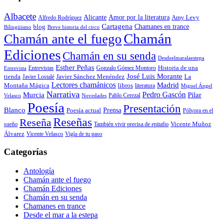
Albacete
Alicante
Amor por la literatura
Alfredo Rodríguez
Amy Levy
Cartagena
blog
Chamanes en trance
Bilingüismo
Breve historia del circo
Chamán
Chamán ante el fuego
Ediciones
Chamán en su senda
Desdeelmaralaestepa
Esther Peñas
Entrevistas
Gonzalo Gómez Montoro
Historia de una
Entrevista
José Luis Morante
tienda
Javier Lostalé
Javier Sánchez Menéndez
La
Lectores chamánicos
Madrid
libros
Montaña Mágica
literatura
Miguel Ángel
Narrativa
Pedro Gascón
Murcia
Pilar
Pablo Cerezal
Velasco
Novedades
Poesía
Presentación
Blanco
Prensa
Poesía actual
Pólvora en el
Reseñas
Reseña
También vivir precisa de epitafio
Vicente Muñoz
sueño
Álvarez
Vicente Velasco
Vigía de tu paso
Categorías
Antología
Chamán ante el fuego
Chamán Ediciones
Chamán en su senda
Chamanes en trance
Desde el mar a la estepa