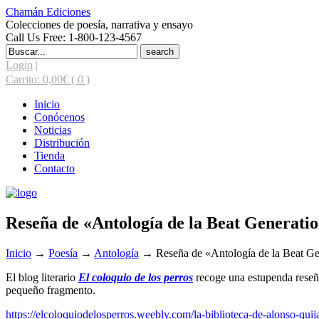
Chamán Ediciones
Colecciones de poesía, narrativa y ensayo
Call Us Free: 1-800-123-4567
Search
for:
Login
|
Carrito:
0,00
€
( 0 )
Inicio
Conócenos
Noticias
Distribución
Tienda
Contacto
Reseña de «Antología de la Beat Generatio
Inicio
→
Poesía
→
Antología
→
Reseña de «Antología de la Beat Ge
El blog literario
El coloquio de los perros
recoge una estupenda reseñ
pequeño fragmento.
https://elcoloquiodelosperros.weebly.com/la-biblioteca-de-alonso-quija