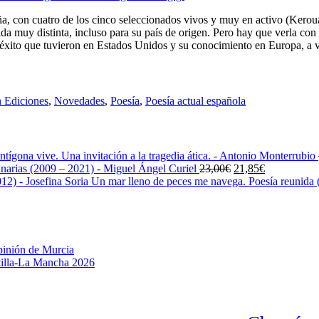
paña, con cuatro de los cinco seleccionados vivos y muy en activo (Kerou
ida muy distinta, incluso para su país de origen. Pero hay que verla co
éxito que tuvieron en Estados Unidos y su conocimiento en Europa, a ve
 Ediciones
,
Novedades
,
Poesía
,
Poesía actual española
ntígona vive. Una invitación a la tragedia ática. - Antonio Monterrubio
El
El
narias (2009 – 2021) - Miguel Ángel Curiel
23,00
€
21,85
€
precio
precio
Un mar lleno de peces me navega. Poesía reunida (
original
actual
era:
es:
23,00€.
21,85€.
pinión de Murcia
stilla-La Mancha 2026