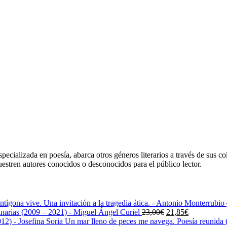
ecializada en poesía, abarca otros géneros literarios a través de sus co
uestren autores conocidos o desconocidos para el público lector.
ntígona vive. Una invitación a la tragedia ática. - Antonio Monterrubio
El
El
narias (2009 – 2021) - Miguel Ángel Curiel
23,00
€
21,85
€
precio
precio
Un mar lleno de peces me navega. Poesía reunida (