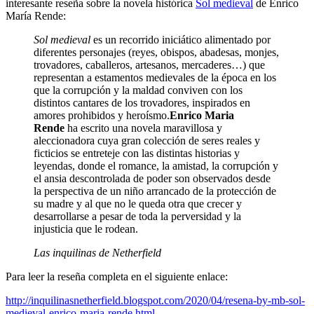
interesante reseña sobre la novela histórica
Sol medieval
de Enrico
María Rende:
Sol medieval
es un recorrido iniciático alimentado por
diferentes personajes (reyes, obispos, abadesas, monjes,
trovadores, caballeros, artesanos, mercaderes…) que
representan a estamentos medievales de la época en los
que la corrupción y la maldad conviven con los
distintos cantares de los trovadores, inspirados en
amores prohibidos y heroísmo.
Enrico Maria
Rende
ha escrito una novela maravillosa y
aleccionadora cuya gran colección de seres reales y
ficticios se entreteje con las distintas historias y
leyendas, donde el romance, la amistad, la corrupción y
el ansia descontrolada de poder son observados desde
la perspectiva de un niño arrancado de la protección de
su madre y al que no le queda otra que crecer y
desarrollarse a pesar de toda la perversidad y la
injusticia que le rodean.
Las inquilinas de Netherfield
Para leer la reseña completa en el siguiente enlace:
http://inquilinasnetherfield.blogspot.com/2020/04/resena-by-mb-sol-
medieval-enrico-maria-rende.html