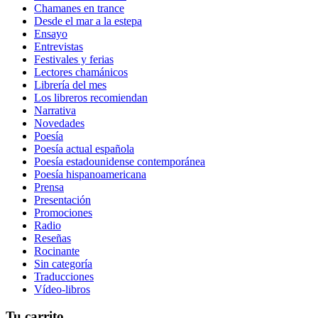
Chamanes en trance
Desde el mar a la estepa
Ensayo
Entrevistas
Festivales y ferias
Lectores chamánicos
Librería del mes
Los libreros recomiendan
Narrativa
Novedades
Poesía
Poesía actual española
Poesía estadounidense contemporánea
Poesía hispanoamericana
Prensa
Presentación
Promociones
Radio
Reseñas
Rocinante
Sin categoría
Traducciones
Vídeo-libros
Tu carrito