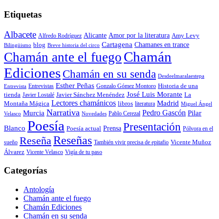
Etiquetas
Albacete
Alicante
Amor por la literatura
Alfredo Rodríguez
Amy Levy
Cartagena
blog
Chamanes en trance
Bilingüismo
Breve historia del circo
Chamán
Chamán ante el fuego
Ediciones
Chamán en su senda
Desdeelmaralaestepa
Esther Peñas
Entrevistas
Gonzalo Gómez Montoro
Historia de una
Entrevista
José Luis Morante
tienda
Javier Lostalé
Javier Sánchez Menéndez
La
Lectores chamánicos
Madrid
libros
Montaña Mágica
literatura
Miguel Ángel
Narrativa
Pedro Gascón
Murcia
Pilar
Pablo Cerezal
Velasco
Novedades
Poesía
Presentación
Blanco
Prensa
Poesía actual
Pólvora en el
Reseñas
Reseña
También vivir precisa de epitafio
Vicente Muñoz
sueño
Álvarez
Vicente Velasco
Vigía de tu paso
Categorías
Antología
Chamán ante el fuego
Chamán Ediciones
Chamán en su senda