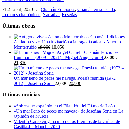
El 21 abril, 2020
/
Chamán Ediciones
,
Chamán en su senda
,
Lectores chamánicos
,
Narrativa
,
Reseñas
Últimas obras
Antígona vive. Una invitación a la tragedia ática. - Antonio
El
El
Monterrubio
19,00
€
18,05
€
precio
precio
original
actual
Luminarias (2009 – 2021) - Miguel Ángel Curiel
23,00
€
El
El
era:
es:
21,85
€
precio
precio
19,00€.
18,05€.
original
actual
era:
es:
Un mar lleno de peces me navega. Poesía reunida (1972 –
23,00€.
21,85€.
El
El
2012) - Josefina Soria
22,00
€
20,90
€
precio
precio
original
actual
Últimas noticias
era:
es:
22,00€.
20,90€.
«Sobresalto español» en el Filandón del Diario de León
«Un mar lleno de peces me navega» de Josefina Soria en La
Opinión de Murcia
Valentín Carcelén gana uno de los Premios de la Crítica de
Castilla-La Mancha 2026