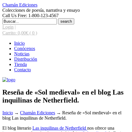
Chamán Ediciones
Colecciones de poesía, narrativa y ensayo
Call Us Free: 1-800-123-4567
Search
for:
Login
|
Carrito:
0,00
€
( 0 )
Inicio
Conócenos
Noticias
Distribución
Tienda
Contacto
Reseña de «Sol medieval» en el blog Las
inquilinas de Netherfield.
Inicio
→
Chamán Ediciones
→
Reseña de «Sol medieval» en el
blog Las inquilinas de Netherfield.
El blog literario
Las inquilinas de Netherfield
nos ofrece una