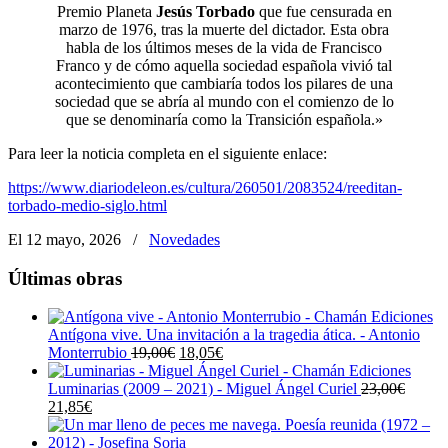
Premio Planeta
Jesús Torbado
que fue censurada en
marzo de 1976, tras la muerte del dictador. Esta obra
habla de los últimos meses de la vida de Francisco
Franco y de cómo aquella sociedad española vivió tal
acontecimiento que cambiaría todos los pilares de una
sociedad que se abría al mundo con el comienzo de lo
que se denominaría como la Transición española.»
Para leer la noticia completa en el siguiente enlace:
https://www.diariodeleon.es/cultura/260501/2083524/reeditan-
torbado-medio-siglo.html
El 12 mayo, 2026
/
Novedades
Últimas obras
Antígona vive. Una invitación a la tragedia ática. - Antonio
El
El
Monterrubio
19,00
€
18,05
€
precio
precio
original
actual
Luminarias (2009 – 2021) - Miguel Ángel Curiel
23,00
€
El
El
era:
es:
21,85
€
precio
precio
19,00€.
18,05€.
original
actual