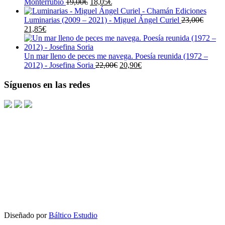
El
El
Monterrubio
19,00
€
18,05
€
precio
precio
original
actual
Luminarias (2009 – 2021) - Miguel Ángel Curiel
23,00
€
El
El
era:
es:
21,85
€
precio
precio
19,00€.
18,05€.
original
actual
era:
es:
Un mar lleno de peces me navega. Poesía reunida (1972 –
23,00€.
21,85€.
El
El
2012) - Josefina Soria
22,00
€
20,90
€
precio
precio
original
actual
Síguenos en las redes
era:
es:
22,00€.
20,90€.
Diseñado por
Báltico Estudio