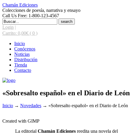
Chamán Ediciones
Colecciones de poesía, narrativa y ensayo
Call Us Free: 1-800-123-4567
Search
for:
Login
|
Carrito:
0,00
€
( 0 )
Inicio
Conócenos
Noticias
Distribución
Tienda
Contacto
«Sobresalto español» en el Diario de León
Inicio
→
Novedades
→
«Sobresalto español» en el Diario de León
Created with GIMP
La editorial
Chamán Ediciones
reedita una novela del