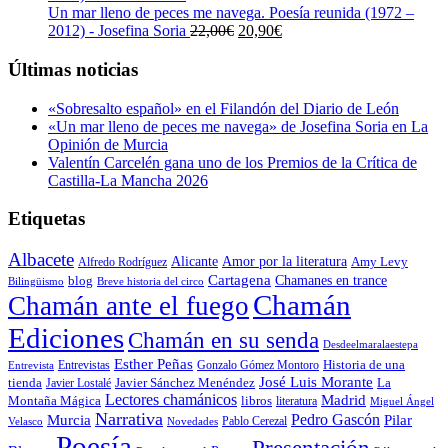
era:
es:
Un mar lleno de peces me navega. Poesía reunida (1972 –
23,00€.
21,85€.
El
El
2012) - Josefina Soria
22,00
€
20,90
€
precio
precio
original
actual
Últimas noticias
era:
es:
22,00€.
20,90€.
«Sobresalto español» en el Filandón del Diario de León
«Un mar lleno de peces me navega» de Josefina Soria en La
Opinión de Murcia
Valentín Carcelén gana uno de los Premios de la Crítica de
Castilla-La Mancha 2026
Etiquetas
Albacete
Alicante
Amor por la literatura
Alfredo Rodríguez
Amy Levy
Cartagena
blog
Chamanes en trance
Bilingüismo
Breve historia del circo
Chamán
Chamán ante el fuego
Ediciones
Chamán en su senda
Desdeelmaralaestepa
Esther Peñas
Entrevistas
Gonzalo Gómez Montoro
Historia de una
Entrevista
José Luis Morante
tienda
Javier Lostalé
Javier Sánchez Menéndez
La
Lectores chamánicos
Madrid
libros
Montaña Mágica
literatura
Miguel Ángel
Narrativa
Pedro Gascón
Murcia
Pilar
Pablo Cerezal
Velasco
Novedades
Poesía