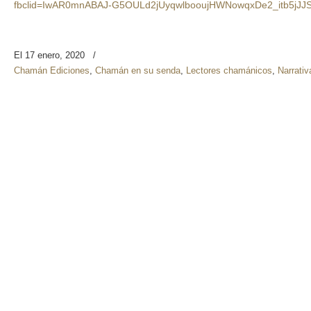
fbclid=IwAR0mnABAJ-G5OULd2jUyqwlbooujHWNowqxDe2_itb5jJJ
El 17 enero, 2020
/
Chamán Ediciones
,
Chamán en su senda
,
Lectores chamánicos
,
Narrativ