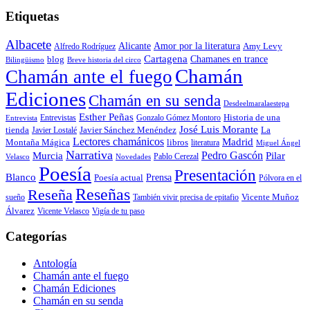
Etiquetas
Albacete
Alicante
Amor por la literatura
Alfredo Rodríguez
Amy Levy
Cartagena
blog
Chamanes en trance
Bilingüismo
Breve historia del circo
Chamán
Chamán ante el fuego
Ediciones
Chamán en su senda
Desdeelmaralaestepa
Esther Peñas
Entrevistas
Gonzalo Gómez Montoro
Historia de una
Entrevista
José Luis Morante
tienda
Javier Lostalé
Javier Sánchez Menéndez
La
Lectores chamánicos
Madrid
libros
Montaña Mágica
literatura
Miguel Ángel
Narrativa
Pedro Gascón
Murcia
Pilar
Pablo Cerezal
Velasco
Novedades
Poesía
Presentación
Blanco
Prensa
Poesía actual
Pólvora en el
Reseñas
Reseña
También vivir precisa de epitafio
Vicente Muñoz
sueño
Álvarez
Vicente Velasco
Vigía de tu paso
Categorías
Antología
Chamán ante el fuego
Chamán Ediciones
Chamán en su senda