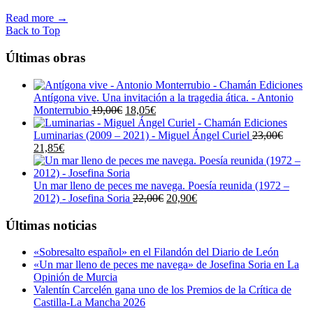
Read more
→
Back to Top
Últimas obras
Antígona vive. Una invitación a la tragedia ática. - Antonio
El
El
Monterrubio
19,00
€
18,05
€
precio
precio
original
actual
Luminarias (2009 – 2021) - Miguel Ángel Curiel
23,00
€
El
El
era:
es:
21,85
€
precio
precio
19,00€.
18,05€.
original
actual
era:
es:
Un mar lleno de peces me navega. Poesía reunida (1972 –
23,00€.
21,85€.
El
El
2012) - Josefina Soria
22,00
€
20,90
€
precio
precio
original
actual
Últimas noticias
era:
es:
22,00€.
20,90€.
«Sobresalto español» en el Filandón del Diario de León
«Un mar lleno de peces me navega» de Josefina Soria en La
Opinión de Murcia
Valentín Carcelén gana uno de los Premios de la Crítica de
Castilla-La Mancha 2026