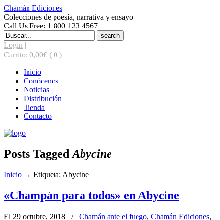
Chamán Ediciones
Colecciones de poesía, narrativa y ensayo
Call Us Free: 1-800-123-4567
Search
for:
Login
|
Carrito:
0,00
€
( 0 )
Inicio
Conócenos
Noticias
Distribución
Tienda
Contacto
Posts Tagged
Abycine
Inicio
→
Etiqueta: Abycine
«Champán para todos» en Abycine
El 29 octubre, 2018
/
Chamán ante el fuego
,
Chamán Ediciones
,