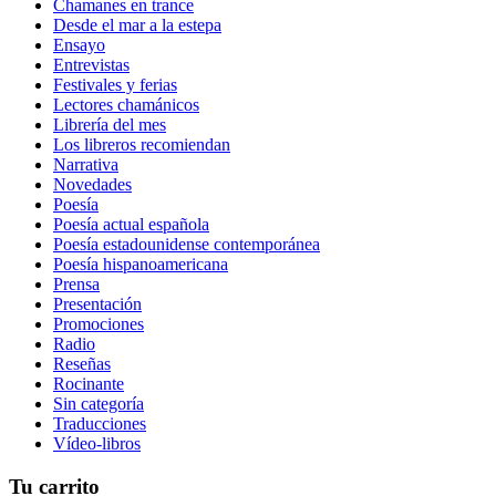
Chamanes en trance
Desde el mar a la estepa
Ensayo
Entrevistas
Festivales y ferias
Lectores chamánicos
Librería del mes
Los libreros recomiendan
Narrativa
Novedades
Poesía
Poesía actual española
Poesía estadounidense contemporánea
Poesía hispanoamericana
Prensa
Presentación
Promociones
Radio
Reseñas
Rocinante
Sin categoría
Traducciones
Vídeo-libros
Tu carrito