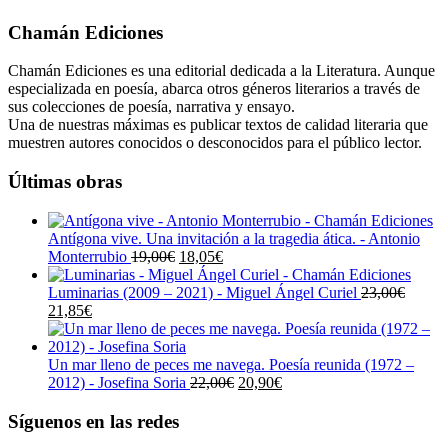
Chamán Ediciones
Chamán Ediciones es una editorial dedicada a la Literatura. Aunque
especializada en poesía, abarca otros géneros literarios a través de
sus colecciones de poesía, narrativa y ensayo.
Una de nuestras máximas es publicar textos de calidad literaria que
muestren autores conocidos o desconocidos para el público lector.
Últimas obras
Antígona vive. Una invitación a la tragedia ática. - Antonio
El
El
Monterrubio
19,00
€
18,05
€
precio
precio
original
actual
Luminarias (2009 – 2021) - Miguel Ángel Curiel
23,00
€
El
El
era:
es:
21,85
€
precio
precio
19,00€.
18,05€.
original
actual
era:
es:
Un mar lleno de peces me navega. Poesía reunida (1972 –
23,00€.
21,85€.
El
El
2012) - Josefina Soria
22,00
€
20,90
€
precio
precio
original
actual
Síguenos en las redes
era:
es: