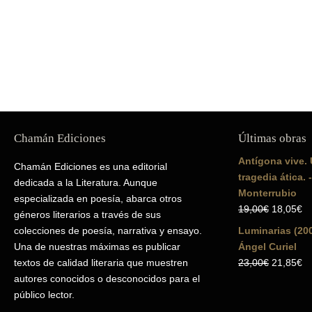
Chamán Ediciones
Últimas obras
Antígona vive. 
Chamán Ediciones es una editorial
tragedia ática. 
dedicada a la Literatura. Aunque
Monterrubio
especializada en poesía, abarca otros
El
El
19,00
€
18,05
€
géneros literarios a través de sus
precio
pr
colecciones de poesía, narrativa y ensayo.
Luminarias (200
original
ac
Una de nuestras máximas es publicar
Ángel Curiel
era:
es
El
El
textos de calidad literaria que muestren
23,00
€
21,85
€
19,00€.
18
precio
pr
autores conocidos o desconocidos para el
original
ac
público lector.
era:
es