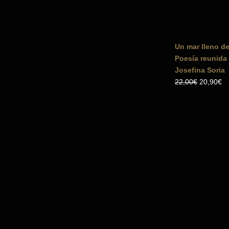
23,00€.
21
Un mar lleno d
Poesía reunida 
Josefina Soria
El
El
22,00
€
20,90
€
precio
pr
original
ac
era:
es
22,00€.
20