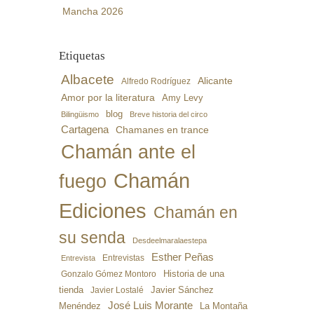
Mancha 2026
Etiquetas
Albacete
Alicante
Alfredo Rodríguez
Amor por la literatura
Amy Levy
blog
Bilingüismo
Breve historia del circo
Cartagena
Chamanes en trance
Chamán ante el
Chamán
fuego
Ediciones
Chamán en
su senda
Desdeelmaralaestepa
Esther Peñas
Entrevistas
Entrevista
Gonzalo Gómez Montoro
Historia de una
Javier Sánchez
tienda
Javier Lostalé
José Luis Morante
Menéndez
La Montaña