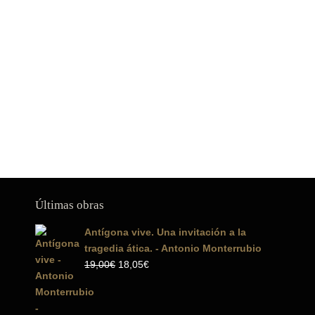
Últimas obras
Antígona vive. Una invitación a la
tragedia ática. - Antonio Monterrubio
El
El
19,00
€
18,05
€
precio
precio
original
actual
era:
es: