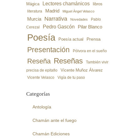
Lectores chamánicos
libros
Mágica
Madrid
literatura
Miguel Ángel Velasco
Narrativa
Murcia
Pablo
Novedades
Pedro Gascón
Pilar Blanco
Cerezal
Poesía
Poesía actual
Prensa
Presentación
Pólvora en el sueño
Reseñas
Reseña
También vivir
precisa de epitafio
Vicente Muñoz Álvarez
Vicente Velasco
Vigía de tu paso
Categorías
Antología
Chamán ante el fuego
Chamán Ediciones