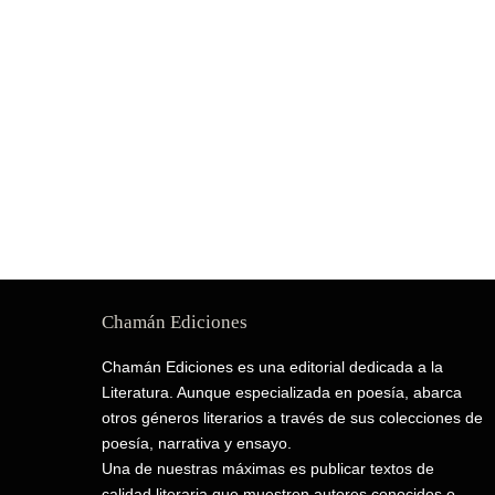
Chamán Ediciones
Chamán Ediciones es una editorial dedicada a la
Literatura. Aunque especializada en poesía, abarca
otros géneros literarios a través de sus colecciones de
poesía, narrativa y ensayo.
Una de nuestras máximas es publicar textos de
calidad literaria que muestren autores conocidos o