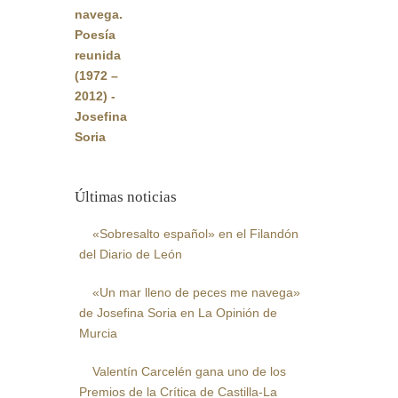
original
actual
era:
es:
22,00€.
20,90€.
Últimas noticias
«Sobresalto español» en el Filandón
del Diario de León
«Un mar lleno de peces me navega»
de Josefina Soria en La Opinión de
Murcia
Valentín Carcelén gana uno de los
Premios de la Crítica de Castilla-La