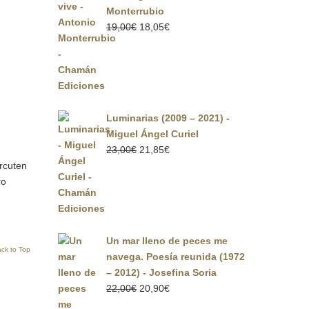
Monterrubio
El
El
19,00
€
18,05
€
precio
precio
original
actual
era:
es:
19,00€.
18,05€.
Luminarias (2009 – 2021) -
Miguel Ángel Curiel
El
El
23,00
€
21,85
€
precio
precio
ercuten
original
actual
ro
era:
es:
23,00€.
21,85€.
Un mar lleno de peces me
ck to Top
navega. Poesía reunida (1972
– 2012) - Josefina Soria
El
El
22,00
€
20,90
€
precio
precio