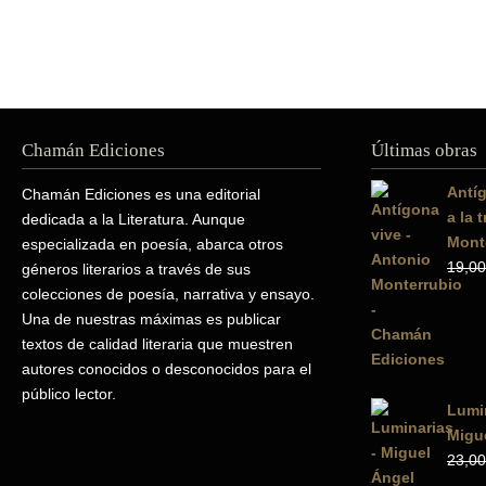
Chamán Ediciones
Últimas obras
Antíg
Chamán Ediciones es una editorial
a la 
dedicada a la Literatura. Aunque
Mont
especializada en poesía, abarca otros
19,00
géneros literarios a través de sus
colecciones de poesía, narrativa y ensayo.
Una de nuestras máximas es publicar
textos de calidad literaria que muestren
autores conocidos o desconocidos para el
público lector.
Lumin
Migue
23,00