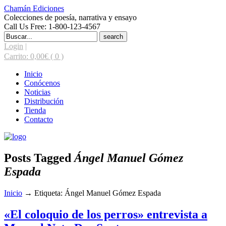
Chamán Ediciones
Colecciones de poesía, narrativa y ensayo
Call Us Free: 1-800-123-4567
Search
for:
Login
|
Carrito:
0,00
€
( 0 )
Inicio
Conócenos
Noticias
Distribución
Tienda
Contacto
Posts Tagged
Ángel Manuel Gómez
Espada
Inicio
→
Etiqueta: Ángel Manuel Gómez Espada
«El coloquio de los perros» entrevista a