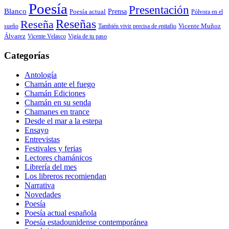
Poesía
Presentación
Blanco
Prensa
Poesía actual
Pólvora en el
Reseñas
Reseña
También vivir precisa de epitafio
Vicente Muñoz
sueño
Álvarez
Vicente Velasco
Vigía de tu paso
Categorías
Antología
Chamán ante el fuego
Chamán Ediciones
Chamán en su senda
Chamanes en trance
Desde el mar a la estepa
Ensayo
Entrevistas
Festivales y ferias
Lectores chamánicos
Librería del mes
Los libreros recomiendan
Narrativa
Novedades
Poesía
Poesía actual española
Poesía estadounidense contemporánea