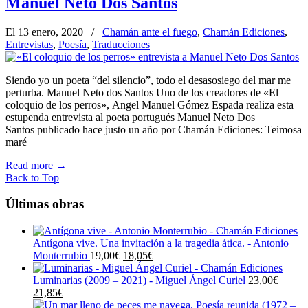
Manuel Neto Dos Santos
El 13 enero, 2020
/
Chamán ante el fuego
,
Chamán Ediciones
,
Entrevistas
,
Poesía
,
Traducciones
Siendo yo un poeta “del silencio”, todo el desasosiego del mar me
perturba. Manuel Neto dos Santos Uno de los creadores de «El
coloquio de los perros», Angel Manuel Gómez Espada realiza esta
estupenda entrevista al poeta portugués Manuel Neto Dos
Santos publicado hace justo un año por Chamán Ediciones: Teimosa
maré
Read more
→
Back to Top
Últimas obras
Antígona vive. Una invitación a la tragedia ática. - Antonio
El
El
Monterrubio
19,00
€
18,05
€
precio
precio
original
actual
Luminarias (2009 – 2021) - Miguel Ángel Curiel
23,00
€
El
El
era:
es:
21,85
€
precio
precio
19,00€.
18,05€.