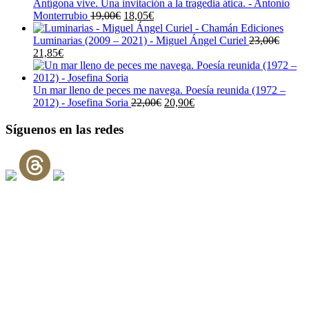
Antígona vive. Una invitación a la tragedia ática. - Antonio
El
El
Monterrubio
19,00
€
18,05
€
precio
precio
original
actual
Luminarias (2009 – 2021) - Miguel Ángel Curiel
23,00
€
El
El
era:
es:
21,85
€
precio
precio
19,00€.
18,05€.
original
actual
era:
es:
Un mar lleno de peces me navega. Poesía reunida (1972 –
23,00€.
21,85€.
El
El
2012) - Josefina Soria
22,00
€
20,90
€
precio
precio
original
actual
Síguenos en las redes
era:
es:
22,00€.
20,90€.