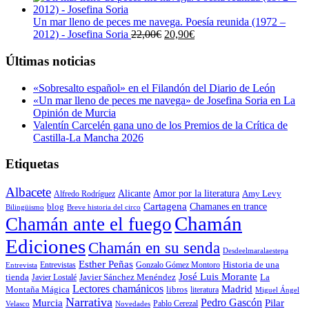
original
actual
era:
es:
Un mar lleno de peces me navega. Poesía reunida (1972 –
23,00€.
21,85€.
El
El
2012) - Josefina Soria
22,00
€
20,90
€
precio
precio
original
actual
Últimas noticias
era:
es:
22,00€.
20,90€.
«Sobresalto español» en el Filandón del Diario de León
«Un mar lleno de peces me navega» de Josefina Soria en La
Opinión de Murcia
Valentín Carcelén gana uno de los Premios de la Crítica de
Castilla-La Mancha 2026
Etiquetas
Albacete
Alicante
Amor por la literatura
Alfredo Rodríguez
Amy Levy
Cartagena
blog
Chamanes en trance
Bilingüismo
Breve historia del circo
Chamán
Chamán ante el fuego
Ediciones
Chamán en su senda
Desdeelmaralaestepa
Esther Peñas
Entrevistas
Gonzalo Gómez Montoro
Historia de una
Entrevista
José Luis Morante
tienda
Javier Lostalé
Javier Sánchez Menéndez
La
Lectores chamánicos
Madrid
libros
Montaña Mágica
literatura
Miguel Ángel
Narrativa
Pedro Gascón
Murcia
Pilar
Pablo Cerezal
Velasco
Novedades