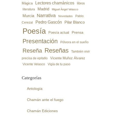
Lectores chamánicos
libros
Mágica
Madrid
literatura
Miguel Ángel Velasco
Narrativa
Murcia
Pablo
Novedades
Pedro Gascón
Pilar Blanco
Cerezal
Poesía
Poesía actual
Prensa
Presentación
Pólvora en el sueño
Reseñas
Reseña
También vivir
precisa de epitafio
Vicente Muñoz Álvarez
Vicente Velasco
Vigía de tu paso
Categorías
Antología
Chamán ante el fuego
Chamán Ediciones