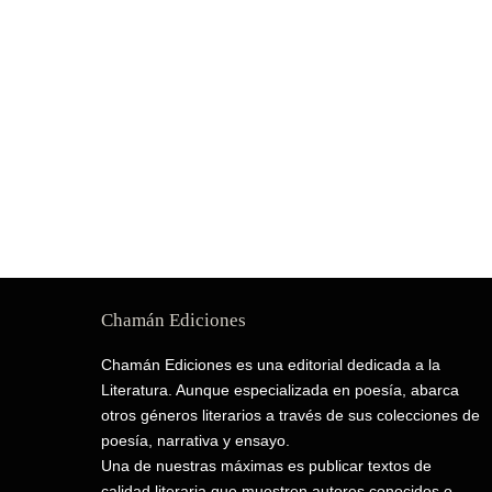
Chamán Ediciones
Chamán Ediciones es una editorial dedicada a la
Literatura. Aunque especializada en poesía, abarca
otros géneros literarios a través de sus colecciones de
poesía, narrativa y ensayo.
Una de nuestras máximas es publicar textos de
calidad literaria que muestren autores conocidos o