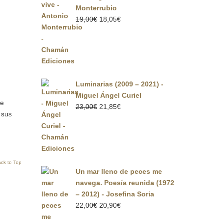
Monterrubio
El
El
19,00
€
18,05
€
precio
precio
original
actual
era:
es:
19,00€.
18,05€.
Luminarias (2009 – 2021) -
Miguel Ángel Curiel
de
El
El
23,00
€
21,85
€
 sus
precio
precio
original
actual
era:
es:
23,00€.
21,85€.
ck to Top
Un mar lleno de peces me
navega. Poesía reunida (1972
– 2012) - Josefina Soria
El
El
22,00
€
20,90
€
precio
precio