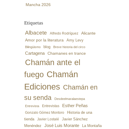
Mancha 2026
Etiquetas
Albacete
Alicante
Alfredo Rodríguez
Amor por la literatura
Amy Levy
blog
Bilingüismo
Breve historia del circo
Cartagena
Chamanes en trance
Chamán ante el
Chamán
fuego
Ediciones
Chamán en
su senda
Desdeelmaralaestepa
Esther Peñas
Entrevistas
Entrevista
Gonzalo Gómez Montoro
Historia de una
Javier Sánchez
tienda
Javier Lostalé
José Luis Morante
Menéndez
La Montaña