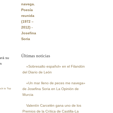
original
actual
era:
es:
22,00€.
20,90€.
Últimas noticias
ará su
un
«Sobresalto español» en el Filandón
del Diario de León
«Un mar lleno de peces me navega»
de Josefina Soria en La Opinión de
ck to Top
Murcia
Valentín Carcelén gana uno de los
Premios de la Crítica de Castilla-La