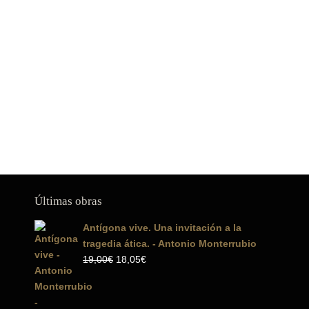
Últimas obras
Antígona vive. Una invitación a la
tragedia ática. - Antonio Monterrubio
El
El
19,00
€
18,05
€
precio
precio
original
actual
era:
es: