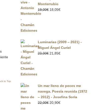
Monterrubio
El
El
19,00
€
18,05
€
precio
precio
original
actual
era:
es:
19,00€.
18,05€.
Luminarias (2009 – 2021) -
Miguel Ángel Curiel
es
El
El
23,00
€
21,85
€
uiente
precio
precio
original
actual
era:
es:
23,00€.
21,85€.
ck to Top
Un mar lleno de peces me
navega. Poesía reunida (1972
– 2012) - Josefina Soria
El
El
22,00
€
20,90
€
precio
precio