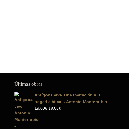
Últimas obras
Antígona vive. Una invitación a la
tragedia ática. - Antonio Monterrubio
El
El
19,00
€
18,05
€
precio
precio
original
actual
era:
es: