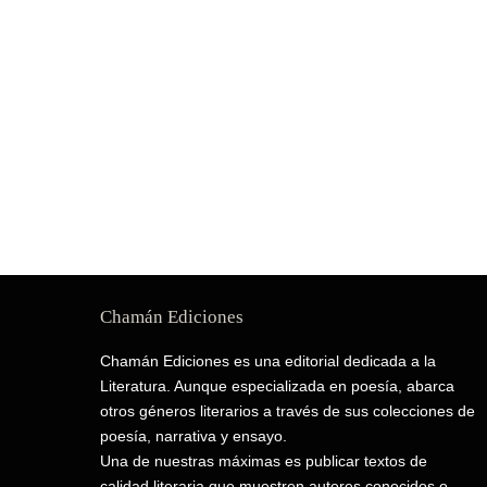
Chamán Ediciones
Chamán Ediciones es una editorial dedicada a la
Literatura. Aunque especializada en poesía, abarca
otros géneros literarios a través de sus colecciones de
poesía, narrativa y ensayo.
Una de nuestras máximas es publicar textos de
calidad literaria que muestren autores conocidos o