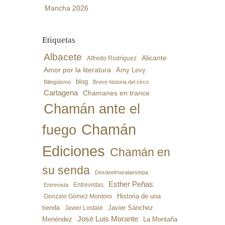
Mancha 2026
Etiquetas
Albacete
Alicante
Alfredo Rodríguez
Amor por la literatura
Amy Levy
blog
Bilingüismo
Breve historia del circo
Cartagena
Chamanes en trance
Chamán ante el
Chamán
fuego
Ediciones
Chamán en
su senda
Desdeelmaralaestepa
Esther Peñas
Entrevistas
Entrevista
Gonzalo Gómez Montoro
Historia de una
Javier Sánchez
tienda
Javier Lostalé
José Luis Morante
Menéndez
La Montaña