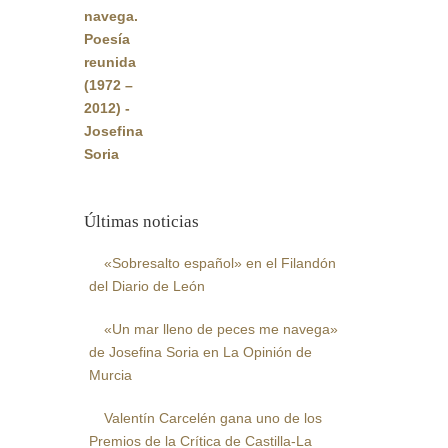
original
actual
era:
es:
22,00€.
20,90€.
Últimas noticias
«Sobresalto español» en el Filandón
del Diario de León
«Un mar lleno de peces me navega»
de Josefina Soria en La Opinión de
Murcia
Valentín Carcelén gana uno de los
Premios de la Crítica de Castilla-La