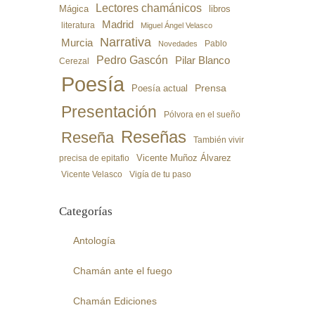
Lectores chamánicos
libros
Mágica
Madrid
literatura
Miguel Ángel Velasco
Narrativa
Murcia
Pablo
Novedades
Pedro Gascón
Pilar Blanco
Cerezal
Poesía
Poesía actual
Prensa
Presentación
Pólvora en el sueño
Reseñas
Reseña
También vivir
precisa de epitafio
Vicente Muñoz Álvarez
Vicente Velasco
Vigía de tu paso
Categorías
Antología
Chamán ante el fuego
Chamán Ediciones