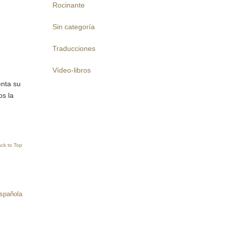
Rocinante
Sin categoría
Traducciones
Vídeo-libros
enta su
os la
ck to Top
española