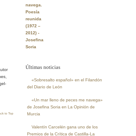
original
actual
era:
es:
22,00€.
20,90€.
Últimas noticias
utor
nes,
«Sobresalto español» en el Filandón
gel-
del Diario de León
«Un mar lleno de peces me navega»
de Josefina Soria en La Opinión de
Murcia
ck to Top
Valentín Carcelén gana uno de los
Premios de la Crítica de Castilla-La