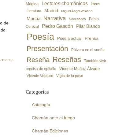
Lectores chamánicos
libros
Mágica
Madrid
literatura
Miguel Ángel Velasco
Narrativa
Murcia
Pablo
Novedades
ro de
Pedro Gascón
Pilar Blanco
Cerezal
ndo
Poesía
Poesía actual
Prensa
Presentación
Pólvora en el sueño
Reseñas
Reseña
ck to Top
También vivir
precisa de epitafio
Vicente Muñoz Álvarez
Vicente Velasco
Vigía de tu paso
Categorías
Antología
Chamán ante el fuego
Chamán Ediciones