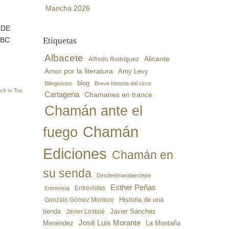
Mancha 2026
 DE
ABC
Etiquetas
Albacete
Alicante
Alfredo Rodríguez
Amor por la literatura
Amy Levy
blog
Bilingüismo
Breve historia del circo
ck to Top
Cartagena
Chamanes en trance
Chamán ante el
Chamán
fuego
Ediciones
Chamán en
su senda
Desdeelmaralaestepa
Esther Peñas
Entrevistas
Entrevista
Gonzalo Gómez Montoro
Historia de una
Javier Sánchez
tienda
Javier Lostalé
José Luis Morante
Menéndez
La Montaña