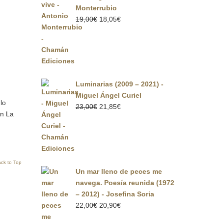
Monterrubio
El
El
19,00
€
18,05
€
precio
precio
original
actual
era:
es:
19,00€.
18,05€.
Luminarias (2009 – 2021) -
Miguel Ángel Curiel
lo
El
El
23,00
€
21,85
€
en La
precio
precio
original
actual
era:
es:
23,00€.
21,85€.
ck to Top
Un mar lleno de peces me
navega. Poesía reunida (1972
– 2012) - Josefina Soria
El
El
22,00
€
20,90
€
precio
precio