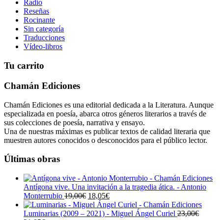
Radio
Reseñas
Rocinante
Sin categoría
Traducciones
Vídeo-libros
Tu carrito
Chamán Ediciones
Chamán Ediciones es una editorial dedicada a la Literatura. Aunque
especializada en poesía, abarca otros géneros literarios a través de
sus colecciones de poesía, narrativa y ensayo.
Una de nuestras máximas es publicar textos de calidad literaria que
muestren autores conocidos o desconocidos para el público lector.
Últimas obras
Antígona vive. Una invitación a la tragedia ática. - Antonio
El
El
Monterrubio
19,00
€
18,05
€
precio
precio
original
actual
Luminarias (2009 – 2021) - Miguel Ángel Curiel
23,00
€