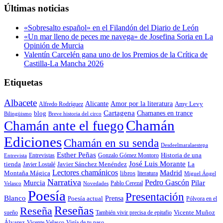
original
actual
Últimas noticias
era:
es:
22,00€.
20,90€.
«Sobresalto español» en el Filandón del Diario de León
«Un mar lleno de peces me navega» de Josefina Soria en La
Opinión de Murcia
Valentín Carcelén gana uno de los Premios de la Crítica de
Castilla-La Mancha 2026
Etiquetas
Albacete
Alicante
Amor por la literatura
Alfredo Rodríguez
Amy Levy
Cartagena
blog
Chamanes en trance
Bilingüismo
Breve historia del circo
Chamán
Chamán ante el fuego
Ediciones
Chamán en su senda
Desdeelmaralaestepa
Esther Peñas
Entrevistas
Gonzalo Gómez Montoro
Historia de una
Entrevista
José Luis Morante
tienda
Javier Lostalé
Javier Sánchez Menéndez
La
Lectores chamánicos
Madrid
libros
Montaña Mágica
literatura
Miguel Ángel
Narrativa
Pedro Gascón
Murcia
Pilar
Pablo Cerezal
Velasco
Novedades
Poesía
Presentación
Blanco
Prensa
Poesía actual
Pólvora en el
Reseñas
Reseña
También vivir precisa de epitafio
Vicente Muñoz
sueño
Álvarez
Vicente Velasco
Vigía de tu paso