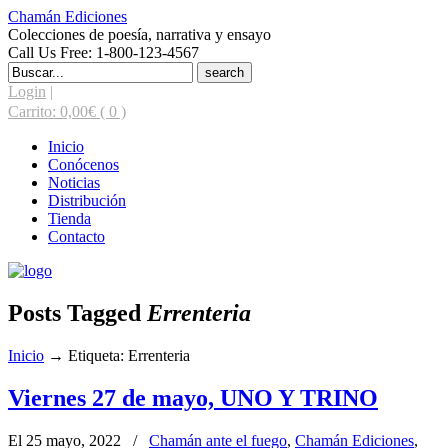
Chamán Ediciones
Colecciones de poesía, narrativa y ensayo
Call Us Free: 1-800-123-4567
Search
for:
Login
|
Carrito:
0,00
€
( 0 )
Inicio
Conócenos
Noticias
Distribución
Tienda
Contacto
Posts Tagged
Errenteria
Inicio
→
Etiqueta: Errenteria
Viernes 27 de mayo, UNO Y TRINO
El 25 mayo, 2022
/
Chamán ante el fuego
,
Chamán Ediciones
,