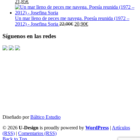
El
El
era:
es:
21,85
€
precio
precio
19,00€.
18,05€.
original
actual
era:
es:
Un mar lleno de peces me navega. Poesía reunida (1972 –
23,00€.
21,85€.
El
El
2012) - Josefina Soria
22,00
€
20,90
€
precio
precio
original
actual
Síguenos en las redes
era:
es:
22,00€.
20,90€.
Diseñado por
Báltico Estudio
© 2026
U-Design
is proudly powered by
WordPress
|
Artículos
(RSS)
|
Comentarios (RSS)
Back to Top