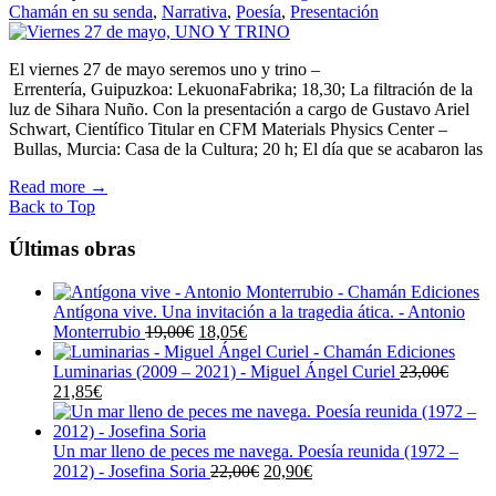
Chamán en su senda
,
Narrativa
,
Poesía
,
Presentación
El viernes 27 de mayo seremos uno y trino –
Errentería, Guipuzkoa: LekuonaFabrika; 18,30; La filtración de la
luz de Sihara Nuño. Con la presentación a cargo de Gustavo Ariel
Schwart, Científico Titular en CFM Materials Physics Center –
Bullas, Murcia: Casa de la Cultura; 20 h; El día que se acabaron las
Read more
→
Back to Top
Últimas obras
Antígona vive. Una invitación a la tragedia ática. - Antonio
El
El
Monterrubio
19,00
€
18,05
€
precio
precio
original
actual
Luminarias (2009 – 2021) - Miguel Ángel Curiel
23,00
€
El
El
era:
es:
21,85
€
precio
precio
19,00€.
18,05€.
original
actual
era:
es:
Un mar lleno de peces me navega. Poesía reunida (1972 –
23,00€.
21,85€.
El
El
2012) - Josefina Soria
22,00
€
20,90
€
precio
precio