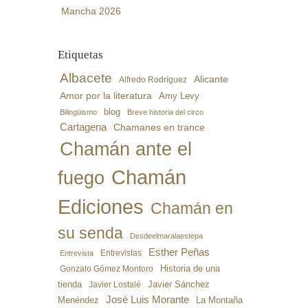
Mancha 2026
Etiquetas
Albacete
Alicante
Alfredo Rodríguez
Amor por la literatura
Amy Levy
blog
Bilingüismo
Breve historia del circo
Cartagena
Chamanes en trance
Chamán ante el
Chamán
fuego
Ediciones
Chamán en
su senda
Desdeelmaralaestepa
Esther Peñas
Entrevistas
Entrevista
Gonzalo Gómez Montoro
Historia de una
Javier Sánchez
tienda
Javier Lostalé
José Luis Morante
Menéndez
La Montaña