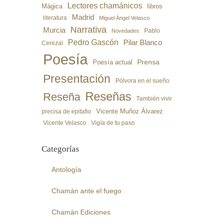
Lectores chamánicos
libros
Mágica
Madrid
literatura
Miguel Ángel Velasco
Narrativa
Murcia
Pablo
Novedades
Pedro Gascón
Pilar Blanco
Cerezal
Poesía
Poesía actual
Prensa
Presentación
Pólvora en el sueño
Reseñas
Reseña
También vivir
precisa de epitafio
Vicente Muñoz Álvarez
Vicente Velasco
Vigía de tu paso
Categorías
Antología
Chamán ante el fuego
Chamán Ediciones