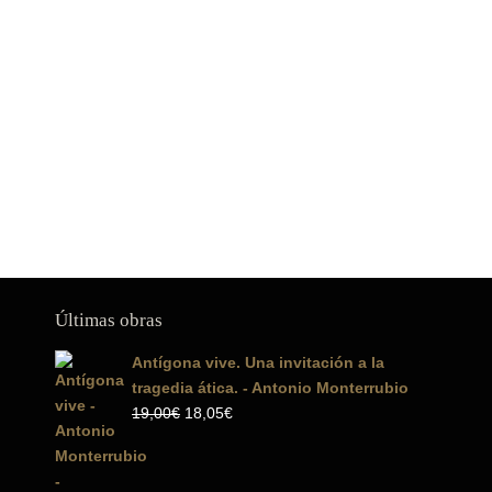
Últimas obras
Antígona vive. Una invitación a la
tragedia ática. - Antonio Monterrubio
El
El
19,00
€
18,05
€
precio
precio
original
actual
era:
es: