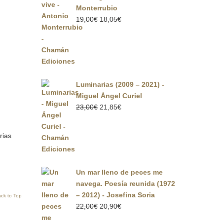
Monterrubio
El
El
19,00
€
18,05
€
precio
precio
original
actual
era:
es:
19,00€.
18,05€.
Luminarias (2009 – 2021) -
Miguel Ángel Curiel
El
El
23,00
€
21,85
€
precio
precio
original
actual
rias
era:
es:
23,00€.
21,85€.
Un mar lleno de peces me
navega. Poesía reunida (1972
– 2012) - Josefina Soria
ck to Top
El
El
22,00
€
20,90
€
precio
precio