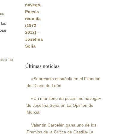
original
actual
era:
es:
es
22,00€.
20,90€.
 los
José
ck to Top
Últimas noticias
«Sobresalto español» en el Filandón
del Diario de León
«Un mar lleno de peces me navega»
de Josefina Soria en La Opinión de
Murcia
Valentín Carcelén gana uno de los
Premios de la Crítica de Castilla-La