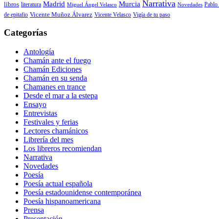
Narrativa
Madrid
Murcia
libros
Pablo 
literatura
Miguel Ángel Velasco
Novedades
de epitafio
Vicente Muñoz Álvarez
Vicente Velasco
Vigía de tu paso
Categorías
Antología
Chamán ante el fuego
Chamán Ediciones
Chamán en su senda
Chamanes en trance
Desde el mar a la estepa
Ensayo
Entrevistas
Festivales y ferias
Lectores chamánicos
Librería del mes
Los libreros recomiendan
Narrativa
Novedades
Poesía
Poesía actual española
Poesía estadounidense contemporánea
Poesía hispanoamericana
Prensa
Presentación