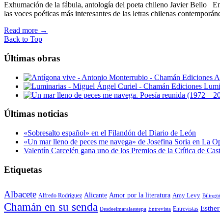
Exhumación de la fábula, antología del poeta chileno Javier Bello En 
las voces poéticas más interesantes de las letras chilenas contemporá
Read more
→
Back to Top
Últimas obras
A
Lumi
Últimas noticias
«Sobresalto español» en el Filandón del Diario de León
«Un mar lleno de peces me navega» de Josefina Soria en La O
Valentín Carcelén gana uno de los Premios de la Crítica de Ca
Etiquetas
Albacete
Alicante
Amor por la literatura
Alfredo Rodríguez
Amy Levy
Bilingü
Chamán en su senda
Esther
Entrevistas
Desdeelmaralaestepa
Entrevista