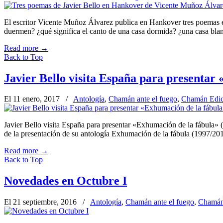
El escritor Vicente Muñoz Álvarez publica en Hankover tres poemas e
duermen? ¿qué significa el canto de una casa dormida? ¿una casa bl
Read more
→
Back to Top
Javier Bello visita España para presentar
El 11 enero, 2017
/
Antología
,
Chamán ante el fuego
,
Chamán Edic
Javier Bello visita España para presentar «Exhumación de la fábula» 
de la presentación de su antología Exhumación de la fábula (1997/20
Read more
→
Back to Top
Novedades en Octubre I
El 21 septiembre, 2016
/
Antología
,
Chamán ante el fuego
,
Chamán