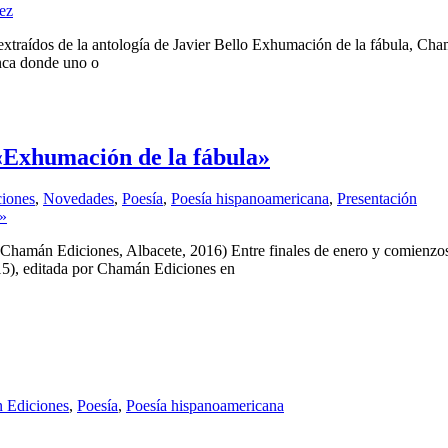
xtraídos de la antología de Javier Bello Exhumación de la fábula, Ch
anca donde uno o
 «Exhumación de la fábula»
iones
,
Novedades
,
Poesía
,
Poesía hispanoamericana
,
Presentación
(Chamán Ediciones, Albacete, 2016) Entre finales de enero y comienzos 
15), editada por Chamán Ediciones en
 Ediciones
,
Poesía
,
Poesía hispanoamericana