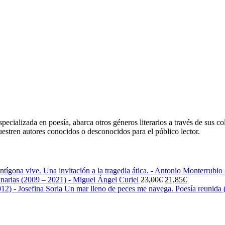
ecializada en poesía, abarca otros géneros literarios a través de sus co
uestren autores conocidos o desconocidos para el público lector.
ntígona vive. Una invitación a la tragedia ática. - Antonio Monterrubio
El
El
narias (2009 – 2021) - Miguel Ángel Curiel
23,00
€
21,85
€
precio
precio
Un mar lleno de peces me navega. Poesía reunida (
original
actual
era:
es:
23,00€.
21,85€.