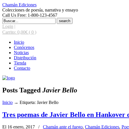
Chamán Ediciones
Colecciones de poesía, narrativa y ensayo
Call Us Free: 1-800-123-4567
Search
for:
Login
|
Carrito:
0,00
€
( 0 )
Inicio
Conócenos
Noticias
Distribución
Tienda
Contacto
Posts Tagged
Javier Bello
Inicio
→
Etiqueta: Javier Bello
Tres poemas de Javier Bello en Hankover
El 16 enero, 2017
/
Chamán ante el fuego
,
Chamán Ediciones
,
Poe