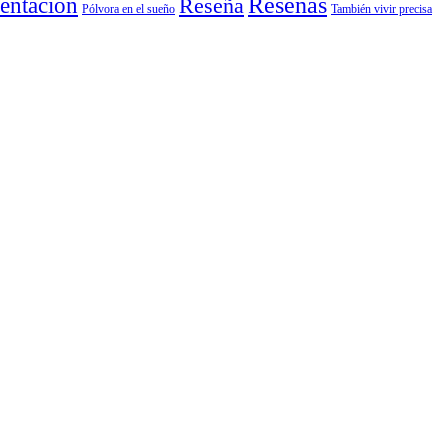
entación
Reseñas
Reseña
También vivir precisa
Pólvora en el sueño