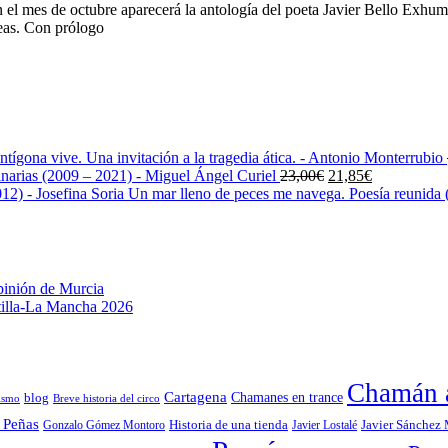
el mes de octubre aparecerá la antología del poeta Javier Bello Exhumac
neas. Con prólogo
ntígona vive. Una invitación a la tragedia ática. - Antonio Monterrubio
El
El
narias (2009 – 2021) - Miguel Ángel Curiel
23,00
€
21,85
€
precio
precio
Un mar lleno de peces me navega. Poesía reunida (
original
actual
era:
es:
23,00€.
21,85€.
pinión de Murcia
stilla-La Mancha 2026
Chamán a
Cartagena
blog
Chamanes en trance
ismo
Breve historia del circo
 Peñas
Gonzalo Gómez Montoro
Historia de una tienda
Javier Lostalé
Javier Sánchez