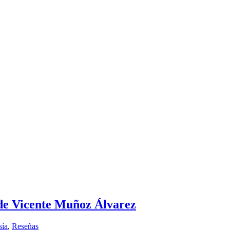
 de Vicente Muñoz Álvarez
sía
,
Reseñas