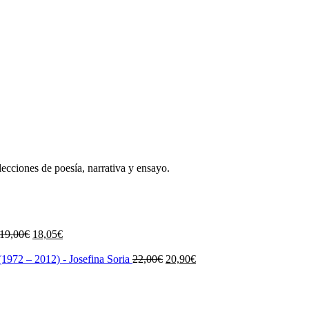
lecciones de poesía, narrativa y ensayo.
El
El
19,00
€
18,05
€
precio
precio
original
actual
El
El
1972 – 2012) - Josefina Soria
22,00
€
20,90
€
era:
es:
precio
precio
19,00€.
18,05€.
original
actual
era:
es:
22,00€.
20,90€.