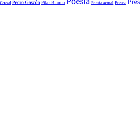
Poesía
Pres
Pedro Gascón
Pilar Blanco
Prensa
Cerezal
Poesía actual