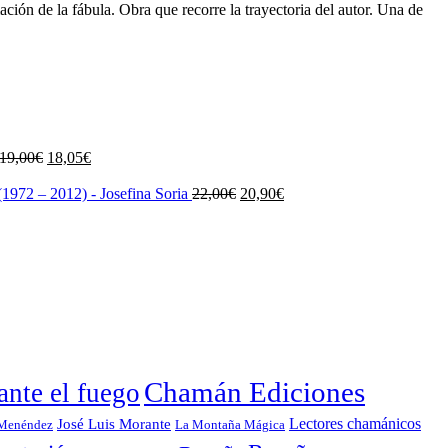
ión de la fábula. Obra que recorre la trayectoria del autor. Una de
El
El
19,00
€
18,05
€
precio
precio
original
actual
El
El
1972 – 2012) - Josefina Soria
22,00
€
20,90
€
era:
es:
precio
precio
19,00€.
18,05€.
original
actual
era:
es:
22,00€.
20,90€.
Chamán Ediciones
nte el fuego
Lectores chamánicos
José Luis Morante
 Menéndez
La Montaña Mágica