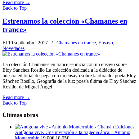
Read more
→
Back to Top
Estrenamos la colección «Chamanes en
trance»
El 19 septiembre, 2017
/
Chamanes en trance
,
Ensayo
,
Novedades
La colección Chamanes en trance se inicia con un ensayo sobre
Eloy Sánchez Rosillo La colección dedicada a la didáctica de
nuestra editorial despega con un ensayo sobre la obra del poeta Eloy
Sánchez Rosillo, Geografía de la luz: poesía última de Eloy Sánchez
Rosillo, de Miguel Ángel
Read more
→
Back to Top
Últimas obras
Antígona vive. Una invitación a la tragedia ática. - Antonio
El
El
Monterrubio
19,00
€
18,05
€