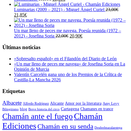
precio
precio
original
actual
Luminarias (2009 – 2021) - Miguel Ángel Curiel
23,00
€
El
El
era:
es:
21,85
€
precio
precio
19,00€.
18,05€.
original
actual
era:
es:
Un mar lleno de peces me navega. Poesía reunida (1972 –
23,00€.
21,85€.
El
El
2012) - Josefina Soria
22,00
€
20,90
€
precio
precio
original
actual
Últimas noticias
era:
es:
22,00€.
20,90€.
«Sobresalto español» en el Filandón del Diario de León
«Un mar lleno de peces me navega» de Josefina Soria en La
Opinión de Murcia
Valentín Carcelén gana uno de los Premios de la Crítica de
Castilla-La Mancha 2026
Etiquetas
Albacete
Alicante
Amor por la literatura
Alfredo Rodríguez
Amy Levy
Cartagena
blog
Chamanes en trance
Bilingüismo
Breve historia del circo
Chamán
Chamán ante el fuego
Ediciones
Chamán en su senda
Desdeelmaralaestepa