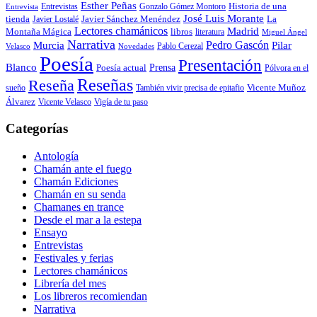
Esther Peñas
Entrevistas
Gonzalo Gómez Montoro
Historia de una
Entrevista
José Luis Morante
tienda
Javier Lostalé
Javier Sánchez Menéndez
La
Lectores chamánicos
Madrid
libros
Montaña Mágica
literatura
Miguel Ángel
Narrativa
Pedro Gascón
Murcia
Pilar
Pablo Cerezal
Velasco
Novedades
Poesía
Presentación
Blanco
Prensa
Poesía actual
Pólvora en el
Reseñas
Reseña
También vivir precisa de epitafio
Vicente Muñoz
sueño
Álvarez
Vicente Velasco
Vigía de tu paso
Categorías
Antología
Chamán ante el fuego
Chamán Ediciones
Chamán en su senda
Chamanes en trance
Desde el mar a la estepa
Ensayo
Entrevistas
Festivales y ferias
Lectores chamánicos
Librería del mes
Los libreros recomiendan
Narrativa