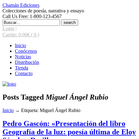
Chamán Ediciones
Colecciones de poesía, narrativa y ensayo
Call Us Free: 1-800-123-4567
Search
for:
Login
|
Carrito:
0,00
€
( 0 )
Inicio
Conócenos
Noticias
Distribución
Tienda
Contacto
Posts Tagged
Miguel Ángel Rubio
Inicio
→
Etiqueta: Miguel Ángel Rubio
Pedro Gascón: «Presentación del libro
Geografía de la luz: poesía última de Eloy