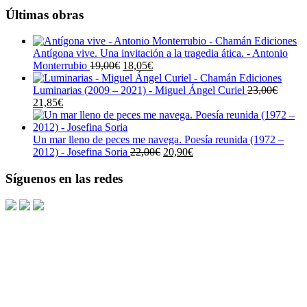
Últimas obras
Antígona vive. Una invitación a la tragedia ática. - Antonio
El
El
Monterrubio
19,00
€
18,05
€
precio
precio
original
actual
Luminarias (2009 – 2021) - Miguel Ángel Curiel
23,00
€
El
El
era:
es:
21,85
€
precio
precio
19,00€.
18,05€.
original
actual
era:
es:
Un mar lleno de peces me navega. Poesía reunida (1972 –
23,00€.
21,85€.
El
El
2012) - Josefina Soria
22,00
€
20,90
€
precio
precio
original
actual
Síguenos en las redes
era:
es:
22,00€.
20,90€.