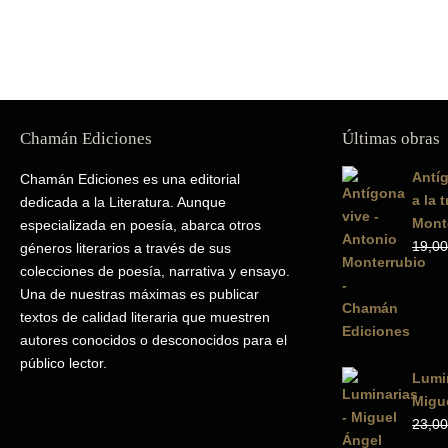
Chamán Ediciones
Últimas obras
Antíg
Chamán Ediciones es una editorial
a la 
dedicada a la Literatura. Aunque
Mont
especializada en poesía, abarca otros
19,00
géneros literarios a través de sus
colecciones de poesía, narrativa y ensayo.
Una de nuestras máximas es publicar
textos de calidad literaria que muestren
autores conocidos o desconocidos para el
público lector.
Lumin
Migue
23,00