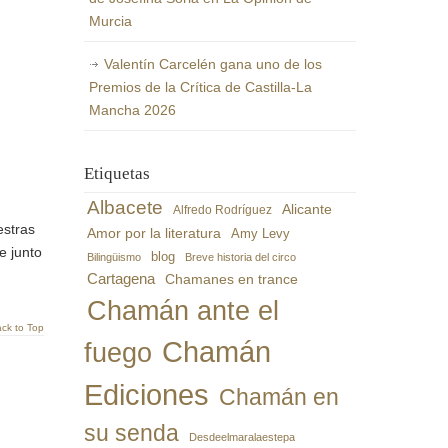
Murcia
Valentín Carcelén gana uno de los
Premios de la Crítica de Castilla-La
Mancha 2026
Etiquetas
Albacete
Alicante
Alfredo Rodríguez
estras
Amor por la literatura
Amy Levy
e junto
blog
Bilingüismo
Breve historia del circo
Cartagena
Chamanes en trance
Chamán ante el
ck to Top
Chamán
fuego
Ediciones
Chamán en
su senda
Desdeelmaralaestepa