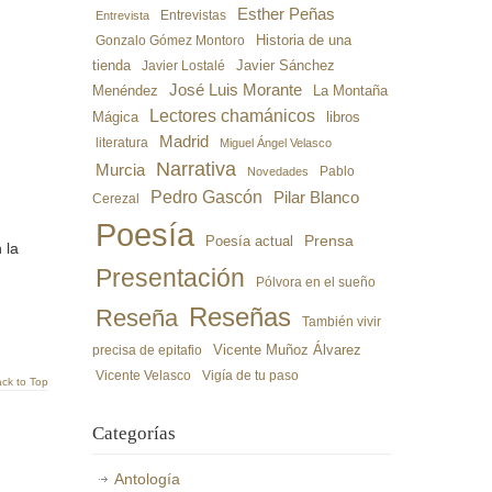
Esther Peñas
Entrevistas
Entrevista
Gonzalo Gómez Montoro
Historia de una
Javier Sánchez
tienda
Javier Lostalé
José Luis Morante
Menéndez
La Montaña
Lectores chamánicos
libros
Mágica
Madrid
literatura
Miguel Ángel Velasco
Narrativa
Murcia
Pablo
Novedades
Pedro Gascón
Pilar Blanco
Cerezal
Poesía
Poesía actual
Prensa
 la
Presentación
Pólvora en el sueño
Reseñas
Reseña
También vivir
precisa de epitafio
Vicente Muñoz Álvarez
Vicente Velasco
Vigía de tu paso
ck to Top
Categorías
Antología