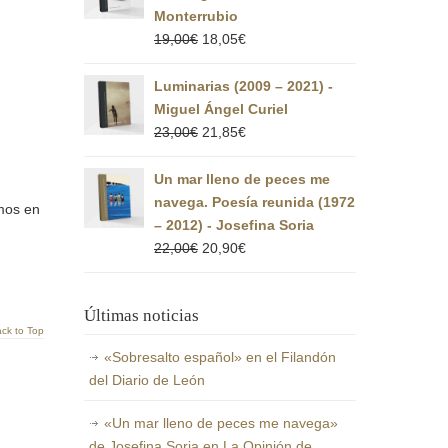
Monterrubio
El
El
19,00
€
18,05
€
precio
precio
original
actual
Luminarias (2009 – 2021) -
era:
es:
Miguel Ángel Curiel
19,00€.
18,05€.
El
El
23,00
€
21,85
€
precio
precio
original
actual
Un mar lleno de peces me
era:
es:
navega. Poesía reunida (1972
amos en
23,00€.
21,85€.
– 2012) - Josefina Soria
El
El
22,00
€
20,90
€
precio
precio
original
actual
Últimas noticias
era:
es:
ck to Top
22,00€.
20,90€.
«Sobresalto español» en el Filandón
del Diario de León
«Un mar lleno de peces me navega»
de Josefina Soria en La Opinión de