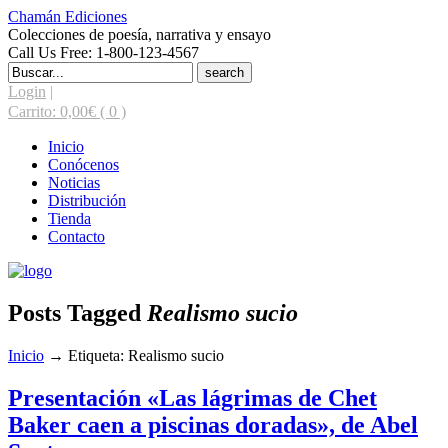
Chamán Ediciones
Colecciones de poesía, narrativa y ensayo
Call Us Free: 1-800-123-4567
Search
for:
Login
|
Carrito:
0,00
€
( 0 )
Inicio
Conócenos
Noticias
Distribución
Tienda
Contacto
Posts Tagged
Realismo sucio
Inicio
→
Etiqueta: Realismo sucio
Presentación «Las lágrimas de Chet
Baker caen a piscinas doradas», de Abel