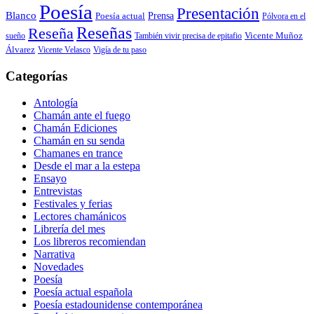
Poesía
Presentación
Blanco
Prensa
Poesía actual
Pólvora en el
Reseñas
Reseña
También vivir precisa de epitafio
Vicente Muñoz
sueño
Álvarez
Vicente Velasco
Vigía de tu paso
Categorías
Antología
Chamán ante el fuego
Chamán Ediciones
Chamán en su senda
Chamanes en trance
Desde el mar a la estepa
Ensayo
Entrevistas
Festivales y ferias
Lectores chamánicos
Librería del mes
Los libreros recomiendan
Narrativa
Novedades
Poesía
Poesía actual española
Poesía estadounidense contemporánea