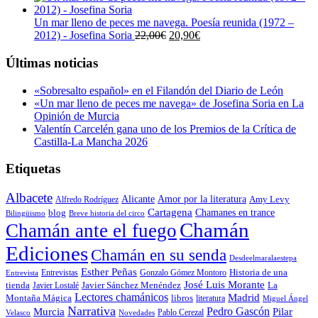
original
actual
era:
es:
Un mar lleno de peces me navega. Poesía reunida (1972 –
23,00€.
21,85€.
El
El
2012) - Josefina Soria
22,00
€
20,90
€
precio
precio
original
actual
Últimas noticias
era:
es:
22,00€.
20,90€.
«Sobresalto español» en el Filandón del Diario de León
«Un mar lleno de peces me navega» de Josefina Soria en La
Opinión de Murcia
Valentín Carcelén gana uno de los Premios de la Crítica de
Castilla-La Mancha 2026
Etiquetas
Albacete
Alicante
Amor por la literatura
Alfredo Rodríguez
Amy Levy
Cartagena
blog
Chamanes en trance
Bilingüismo
Breve historia del circo
Chamán
Chamán ante el fuego
Ediciones
Chamán en su senda
Desdeelmaralaestepa
Esther Peñas
Entrevistas
Gonzalo Gómez Montoro
Historia de una
Entrevista
José Luis Morante
tienda
Javier Lostalé
Javier Sánchez Menéndez
La
Lectores chamánicos
Madrid
libros
Montaña Mágica
literatura
Miguel Ángel
Narrativa
Pedro Gascón
Murcia
Pilar
Pablo Cerezal
Velasco
Novedades