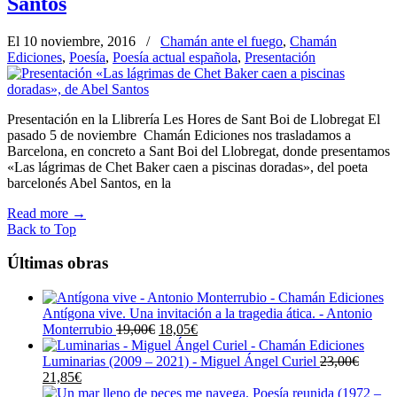
Santos
El 10 noviembre, 2016
/
Chamán ante el fuego
,
Chamán
Ediciones
,
Poesía
,
Poesía actual española
,
Presentación
Presentación en la Llibrería Les Hores de Sant Boi de Llobregat El
pasado 5 de noviembre Chamán Ediciones nos trasladamos a
Barcelona, en concreto a Sant Boi del Llobregat, donde presentamos
«Las lágrimas de Chet Baker caen a piscinas doradas», del poeta
barcelonés Abel Santos, en la
Read more
→
Back to Top
Últimas obras
Antígona vive. Una invitación a la tragedia ática. - Antonio
El
El
Monterrubio
19,00
€
18,05
€
precio
precio
original
actual
Luminarias (2009 – 2021) - Miguel Ángel Curiel
23,00
€
El
El
era:
es:
21,85
€
precio
precio
19,00€.
18,05€.