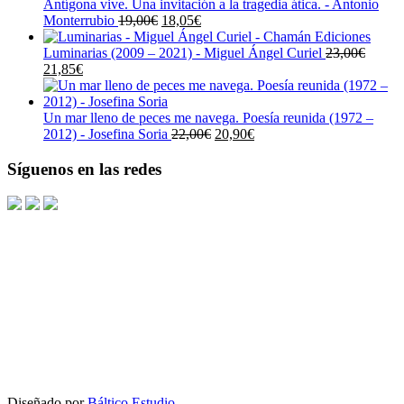
Antígona vive. Una invitación a la tragedia ática. - Antonio
El
El
Monterrubio
19,00
€
18,05
€
precio
precio
original
actual
Luminarias (2009 – 2021) - Miguel Ángel Curiel
23,00
€
El
El
era:
es:
21,85
€
precio
precio
19,00€.
18,05€.
original
actual
era:
es:
Un mar lleno de peces me navega. Poesía reunida (1972 –
23,00€.
21,85€.
El
El
2012) - Josefina Soria
22,00
€
20,90
€
precio
precio
original
actual
Síguenos en las redes
era:
es:
22,00€.
20,90€.
Diseñado por
Báltico Estudio