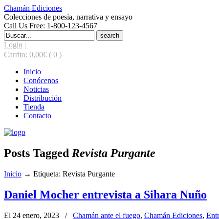
Chamán Ediciones
Colecciones de poesía, narrativa y ensayo
Call Us Free: 1-800-123-4567
Search
for:
Login
|
Carrito:
0,00
€
( 0 )
Inicio
Conócenos
Noticias
Distribución
Tienda
Contacto
Posts Tagged
Revista Purgante
Inicio
→
Etiqueta: Revista Purgante
Daniel Mocher entrevista a Sihara Nuño
El 24 enero, 2023
/
Chamán ante el fuego
,
Chamán Ediciones
,
Entr