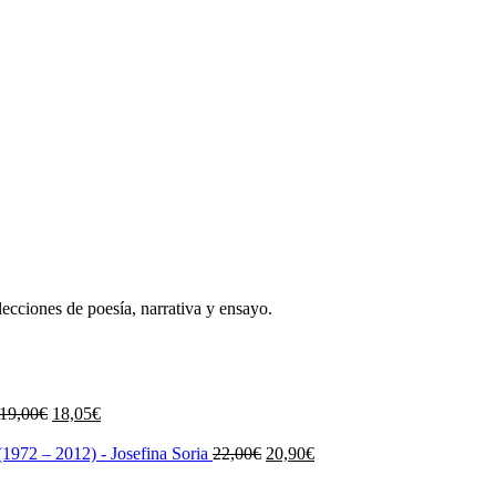
lecciones de poesía, narrativa y ensayo.
El
El
19,00
€
18,05
€
precio
precio
original
actual
El
El
1972 – 2012) - Josefina Soria
22,00
€
20,90
€
era:
es:
precio
precio
19,00€.
18,05€.
original
actual