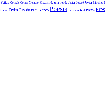
 Peñas
Gonzalo Gómez Montoro
Historia de una tienda
Javier Lostalé
Javier Sánchez
Poesía
Pres
Pedro Gascón
Pilar Blanco
Prensa
Cerezal
Poesía actual