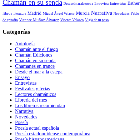
Chamán en su senda
Esther
Entrevistas
Desdeelmaralaestepa
Entrevista
Narrativa
Madrid
Murcia
libros
Pablo 
literatura
Miguel Ángel Velasco
Novedades
de epitafio
Vicente Muñoz Álvarez
Vicente Velasco
Vigía de tu paso
Categorías
Antología
Chamán ante el fuego
Chamán Ediciones
Chamán en su senda
Chamanes en trance
Desde el mar a la estepa
Ensayo
Entrevistas
Festivales y ferias
Lectores chamánicos
Librería del mes
Los libreros recomiendan
Narrativa
Novedades
Poesía
Poesía actual española
Poesía estadounidense contemporánea
Poesía hispanoamericana