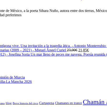
ante de México, a la poeta Sihara Nuño, autora entre dos tierras, Méxic
dad preferimos
ntígona vive. Una invitación a la tragedia ática. - Antonio Monterrubio
El
El
narias (2009 – 2021) - Miguel Ángel Curiel
23,00
€
21,85
€
precio
precio
Un mar lleno de peces me navega. Poesía reunida (
original
actual
era:
es:
23,00€.
21,85€.
pinión de Murcia
stilla-La Mancha 2026
Chamán a
Cartagena
blog
Chamanes en trance
ismo
Breve historia del circo