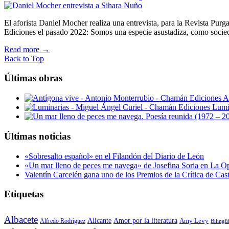
El aforista Daniel Mocher realiza una entrevista, para la Revista Purg
Ediciones el pasado 2022: Somos una especie asustadiza, como socie
Read more
→
Back to Top
Últimas obras
A
Lumi
Últimas noticias
«Sobresalto español» en el Filandón del Diario de León
«Un mar lleno de peces me navega» de Josefina Soria en La O
Valentín Carcelén gana uno de los Premios de la Crítica de Ca
Etiquetas
Albacete
Alicante
Amor por la literatura
Alfredo Rodríguez
Amy Levy
Bilingü