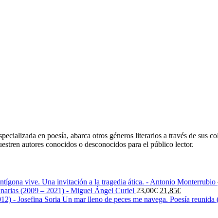
ecializada en poesía, abarca otros géneros literarios a través de sus co
uestren autores conocidos o desconocidos para el público lector.
ntígona vive. Una invitación a la tragedia ática. - Antonio Monterrubio
El
El
narias (2009 – 2021) - Miguel Ángel Curiel
23,00
€
21,85
€
precio
precio
Un mar lleno de peces me navega. Poesía reunida (
original
actual
era:
es: