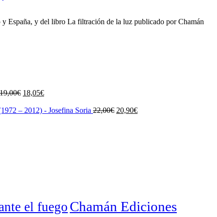
o y España, y del libro La filtración de la luz publicado por Chamán
El
El
19,00
€
18,05
€
precio
precio
original
actual
El
El
1972 – 2012) - Josefina Soria
22,00
€
20,90
€
era:
es:
precio
precio
19,00€.
18,05€.
original
actual
era:
es:
22,00€.
20,90€.
Chamán Ediciones
nte el fuego