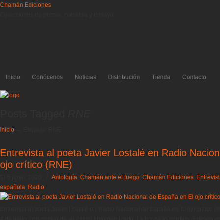
Chamán Ediciones
Colecciones de poesía, narrativa y ensayo
Inicio
Conócenos
Noticias
Distribución
Tienda
Contacto
Posts Tagged
RNE
Inicio
→
Etiqueta: RNE
Entrevista al poeta Javier Lostalé en Radio Nacio
ojo crítico (RNE)
El 5 junio, 2020
/
Antología
,
Chamán ante el fuego
,
Chamán Ediciones
,
Entrevis
española
,
Radio
Entrevista al poeta Javier Lostalé en Radio Nacional de España en El ojo crítico (R
4 de junio, con motivo de su último libro publicado: La luz de lo perdido (Edición