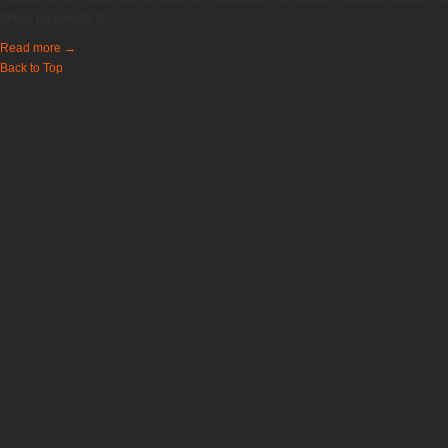
todos. La poesía, si
Read more
→
Back to Top