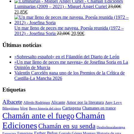
precio
precio
original
actual
Luminarias (2009 – 2021) - Miguel Ángel Curiel
23,00
€
El
El
era:
es:
21,85
€
precio
precio
19,00€.
18,05€.
original
actual
era:
es:
Un mar lleno de peces me navega. Poesía reunida (1972 –
23,00€.
21,85€.
El
El
2012) - Josefina Soria
22,00
€
20,90
€
precio
precio
original
actual
Últimas noticias
era:
es:
22,00€.
20,90€.
«Sobresalto español» en el Filandón del Diario de León
«Un mar lleno de peces me navega» de Josefina Soria en La
Opinión de Murcia
Valentín Carcelén gana uno de los Premios de la Crítica de
Castilla-La Mancha 2026
Etiquetas
Albacete
Alicante
Amor por la literatura
Alfredo Rodríguez
Amy Levy
Cartagena
blog
Chamanes en trance
Bilingüismo
Breve historia del circo
Chamán
Chamán ante el fuego
Ediciones
Chamán en su senda
Desdeelmaralaestepa
Esther Peñas
Entrevistas
Gonzalo Gómez Montoro
Historia de una
Entrevista