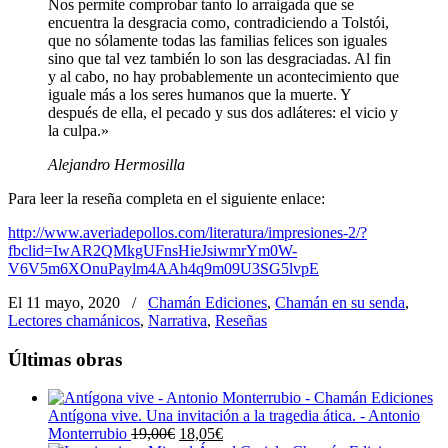
Nos permite comprobar tanto lo arraigada que se
encuentra la desgracia como, contradiciendo a Tolstói,
que no sólamente todas las familias felices son iguales
sino que tal vez también lo son las desgraciadas. Al fin
y al cabo, no hay probablemente un acontecimiento que
iguale más a los seres humanos que la muerte. Y
después de ella, el pecado y sus dos adláteres: el vicio y
la culpa.»
Alejandro Hermosilla
Para leer la reseña completa en el siguiente enlace:
http://www.averiadepollos.com/literatura/impresiones-2/?
fbclid=IwAR2QMkgUFnsHieJsiwmrYm0W-
V6V5m6XOnuPaylm4AAh4q9m09U3SG5lvpE
El 11 mayo, 2020
/
Chamán Ediciones
,
Chamán en su senda
,
Lectores chamánicos
,
Narrativa
,
Reseñas
Últimas obras
Antígona vive. Una invitación a la tragedia ática. - Antonio
El
El
Monterrubio
19,00
€
18,05
€