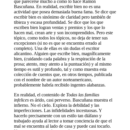
que parecerse mucho a como lo hace Ramón
Bascuñana. En realidad, escribir bien no es una
actividad que posea demasiada buena fama. Se dice que
escribir bien es sinónimo de claridad pero también de
tibieza y escasa profundidad. Se dice que los que
escriben bien logran ventas y premios y los que lo
hacen mal, crean arte y son incomprendidos. Pero este
tópico, como todos los tópicos, no deja de tener sus
excepciones (si no es que se encuentra errado al
completo). Una de ellas es sin dudas el escritor
alicantino. Alguien que escribe bien, magníficamente
bien, (cuidando cada palabra y la respiración de la
prosa; atento, muy atento a la puntuación) y al mismo
tiempo es sutil y profundo, tal y como muestra esta
colección de cuentos que, en otros tiempos, publicada
con el nombre de un autor norteamericano,
probablemente habría recibido ingentes alabanzas.
En realidad, el contenido de
Todas las familias
infelices
es árido, casi perverso. Bascuñana muestra el
infierno. No el cielo. Explora la debilidad y las
imperfecciones. Las infidelidades incestuosas. Y
hacerlo precisamente con un estilo tan diáfano y
trabajado ayuda al lector a tomar conciencia de que el
mal se encuentra al lado de casa y puede casi tocarlo.