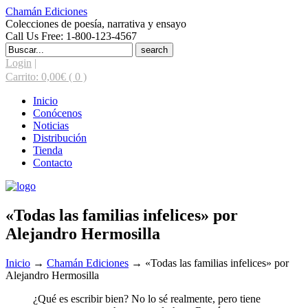
Chamán Ediciones
Colecciones de poesía, narrativa y ensayo
Call Us Free: 1-800-123-4567
Search
for:
Login
|
Carrito:
0,00
€
( 0 )
Inicio
Conócenos
Noticias
Distribución
Tienda
Contacto
«Todas las familias infelices» por
Alejandro Hermosilla
Inicio
→
Chamán Ediciones
→
«Todas las familias infelices» por
Alejandro Hermosilla
¿Qué es escribir bien? No lo sé realmente, pero tiene