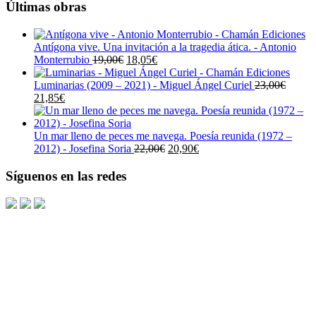
Últimas obras
Antígona vive. Una invitación a la tragedia ática. - Antonio
El
El
Monterrubio
19,00
€
18,05
€
precio
precio
original
actual
Luminarias (2009 – 2021) - Miguel Ángel Curiel
23,00
€
El
El
era:
es:
21,85
€
precio
precio
19,00€.
18,05€.
original
actual
era:
es:
Un mar lleno de peces me navega. Poesía reunida (1972 –
23,00€.
21,85€.
El
El
2012) - Josefina Soria
22,00
€
20,90
€
precio
precio
original
actual
Síguenos en las redes
era:
es:
22,00€.
20,90€.