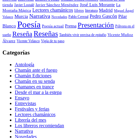
José Luis Morante
tienda
Javier Lostalé
Javier Sánchez Menéndez
La
Lectores chamánicos
Madrid
libros
Montaña Mágica
literatura
Miguel Ángel
Narrativa
Pedro Gascón
Murcia
Pilar
Pablo Cerezal
Velasco
Novedades
Poesía
Presentación
Blanco
Prensa
Poesía actual
Pólvora en el
Reseñas
Reseña
También vivir precisa de epitafio
Vicente Muñoz
sueño
Álvarez
Vicente Velasco
Vigía de tu paso
Categorías
Antología
Chamán ante el fuego
Chamán Ediciones
Chamán en su senda
Chamanes en trance
Desde el mar a la estepa
Ensayo
Entrevistas
Festivales y ferias
Lectores chamánicos
Librería del mes
Los libreros recomiendan
Narrativa
Novedades