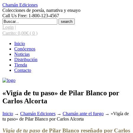
Chamán Ediciones
Colecciones de poesía, narrativa y ensayo
Call Us Free: 1-800-123-4567
Search
for:
Login
|
Carrito:
0,00
€
( 0 )
Inicio
Conócenos
Noticias
Distribución
Tienda
Contacto
«Vigía de tu paso» de Pilar Blanco por
Carlos Alcorta
Inicio
→
Chamán Ediciones
→
Chamán ante el fuego
→
«Vigía de
tu paso» de Pilar Blanco por Carlos Alcorta
Vigía de tu paso
de Pilar Blanco reseñado por Carlos