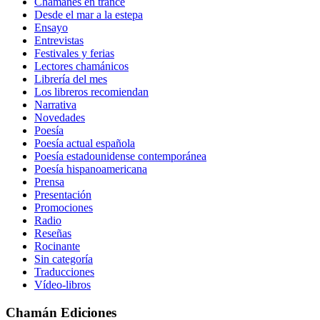
Chamanes en trance
Desde el mar a la estepa
Ensayo
Entrevistas
Festivales y ferias
Lectores chamánicos
Librería del mes
Los libreros recomiendan
Narrativa
Novedades
Poesía
Poesía actual española
Poesía estadounidense contemporánea
Poesía hispanoamericana
Prensa
Presentación
Promociones
Radio
Reseñas
Rocinante
Sin categoría
Traducciones
Vídeo-libros
Chamán Ediciones