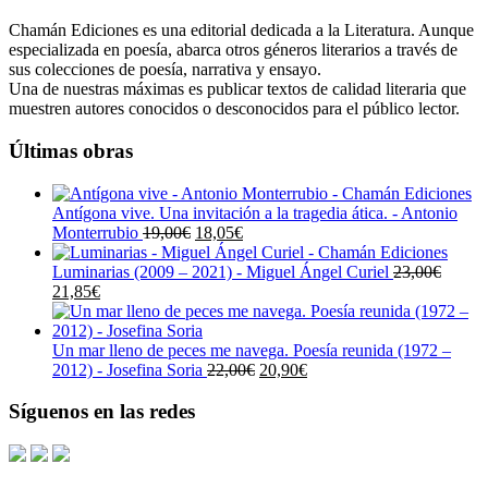
Chamán Ediciones es una editorial dedicada a la Literatura. Aunque
especializada en poesía, abarca otros géneros literarios a través de
sus colecciones de poesía, narrativa y ensayo.
Una de nuestras máximas es publicar textos de calidad literaria que
muestren autores conocidos o desconocidos para el público lector.
Últimas obras
Antígona vive. Una invitación a la tragedia ática. - Antonio
El
El
Monterrubio
19,00
€
18,05
€
precio
precio
original
actual
Luminarias (2009 – 2021) - Miguel Ángel Curiel
23,00
€
El
El
era:
es:
21,85
€
precio
precio
19,00€.
18,05€.
original
actual
era:
es:
Un mar lleno de peces me navega. Poesía reunida (1972 –
23,00€.
21,85€.
El
El
2012) - Josefina Soria
22,00
€
20,90
€
precio
precio
original
actual
Síguenos en las redes
era:
es:
22,00€.
20,90€.