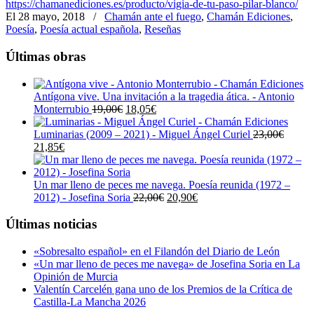
https://chamanediciones.es/producto/vigia-de-tu-paso-pilar-blanco/
El 28 mayo, 2018
/
Chamán ante el fuego
,
Chamán Ediciones
,
Poesía
,
Poesía actual española
,
Reseñas
Últimas obras
Antígona vive. Una invitación a la tragedia ática. - Antonio
El
El
Monterrubio
19,00
€
18,05
€
precio
precio
original
actual
Luminarias (2009 – 2021) - Miguel Ángel Curiel
23,00
€
El
El
era:
es:
21,85
€
precio
precio
19,00€.
18,05€.
original
actual
era:
es:
Un mar lleno de peces me navega. Poesía reunida (1972 –
23,00€.
21,85€.
El
El
2012) - Josefina Soria
22,00
€
20,90
€
precio
precio
original
actual
Últimas noticias
era:
es:
22,00€.
20,90€.
«Sobresalto español» en el Filandón del Diario de León
«Un mar lleno de peces me navega» de Josefina Soria en La
Opinión de Murcia
Valentín Carcelén gana uno de los Premios de la Crítica de
Castilla-La Mancha 2026