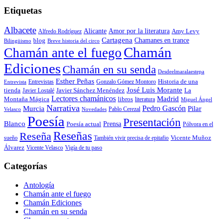
Etiquetas
Albacete
Alicante
Amor por la literatura
Alfredo Rodríguez
Amy Levy
Cartagena
blog
Chamanes en trance
Bilingüismo
Breve historia del circo
Chamán
Chamán ante el fuego
Ediciones
Chamán en su senda
Desdeelmaralaestepa
Esther Peñas
Entrevistas
Gonzalo Gómez Montoro
Historia de una
Entrevista
José Luis Morante
tienda
Javier Lostalé
Javier Sánchez Menéndez
La
Lectores chamánicos
Madrid
libros
Montaña Mágica
literatura
Miguel Ángel
Narrativa
Pedro Gascón
Murcia
Pilar
Pablo Cerezal
Velasco
Novedades
Poesía
Presentación
Blanco
Prensa
Poesía actual
Pólvora en el
Reseñas
Reseña
También vivir precisa de epitafio
Vicente Muñoz
sueño
Álvarez
Vicente Velasco
Vigía de tu paso
Categorías
Antología
Chamán ante el fuego
Chamán Ediciones
Chamán en su senda