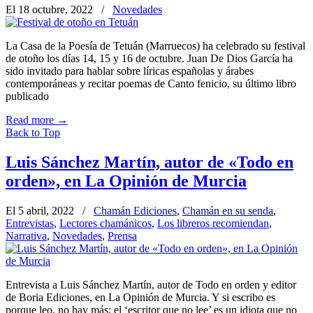
El 18 octubre, 2022
/
Novedades
La Casa de la Poesía de Tetuán (Marruecos) ha celebrado su festival
de otoño los días 14, 15 y 16 de octubre. Juan De Dios García ha
sido invitado para hablar sobre líricas españolas y árabes
contemporáneas y recitar poemas de Canto fenicio, su último libro
publicado
Read more
→
Back to Top
Luis Sánchez Martín, autor de «Todo en
orden», en La Opinión de Murcia
El 5 abril, 2022
/
Chamán Ediciones
,
Chamán en su senda
,
Entrevistas
,
Lectores chamánicos
,
Los libreros recomiendan
,
Narrativa
,
Novedades
,
Prensa
Entrevista a Luis Sánchez Martín, autor de Todo en orden y editor
de Boria Ediciones, en La Opinión de Murcia. Y si escribo es
porque leo, no hay más; el ‘escritor que no lee’ es un idiota que no