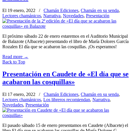
El 19 enero, 2022
/
Chamán Ediciones
,
Chamán en su senda
,
Lectores chamánicos
,
Narrativa
,
Novedades
,
Presentación
El próximo sábado 22 de enero estaremos en el Auditorio Municipal
de Balazote (Albacete) presentando el libro de María Dolores García
Rozalen El día que se acabaron las cosquillas. ¡Os esperamos!
Read more
→
Back to Top
Presentación en Caudete de «El día que se
acabaron las cosquillas»
El 17 enero, 2022
/
Chamán Ediciones
,
Chamán en su senda
,
Lectores chamánicos
,
Los libreros recomiendan
,
Narrativa
,
Novedades
,
Presentación
El pasado sábado 15 de enero presentamos en Caudete (Albacete) el
libro El día que se acabaron las cosquillas de María Dolores G.