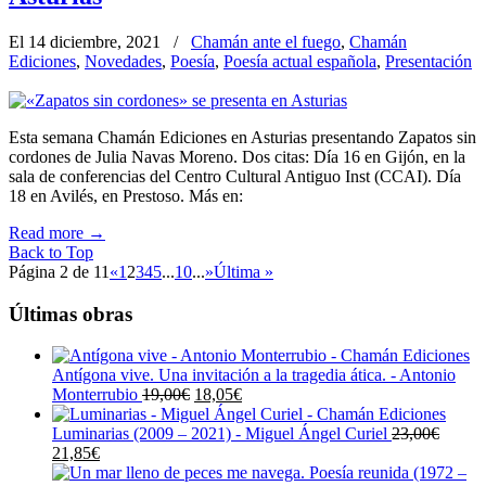
El 14 diciembre, 2021
/
Chamán ante el fuego
,
Chamán
Ediciones
,
Novedades
,
Poesía
,
Poesía actual española
,
Presentación
Esta semana Chamán Ediciones en Asturias presentando Zapatos sin
cordones de Julia Navas Moreno. Dos citas: Día 16 en Gijón, en la
sala de conferencias del Centro Cultural Antiguo Inst (CCAI). Día
18 en Avilés, en Prestoso. Más en:
Read more
→
Back to Top
Página 2 de 11
«
1
2
3
4
5
...
10
...
»
Última »
Últimas obras
Antígona vive. Una invitación a la tragedia ática. - Antonio
El
El
Monterrubio
19,00
€
18,05
€
precio
precio
original
actual
Luminarias (2009 – 2021) - Miguel Ángel Curiel
23,00
€
El
El
era:
es:
21,85
€
precio
precio
19,00€.
18,05€.