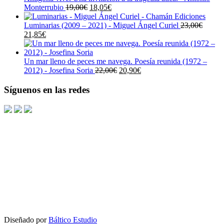
El
El
Monterrubio
19,00
€
18,05
€
precio
precio
original
actual
Luminarias (2009 – 2021) - Miguel Ángel Curiel
23,00
€
El
El
era:
es:
21,85
€
precio
precio
19,00€.
18,05€.
original
actual
era:
es:
Un mar lleno de peces me navega. Poesía reunida (1972 –
23,00€.
21,85€.
El
El
2012) - Josefina Soria
22,00
€
20,90
€
precio
precio
original
actual
Síguenos en las redes
era:
es:
22,00€.
20,90€.
Diseñado por
Báltico Estudio