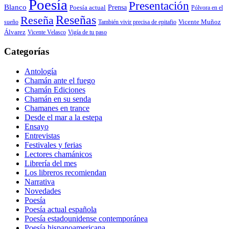
Poesía
Presentación
Blanco
Prensa
Poesía actual
Pólvora en el
Reseñas
Reseña
También vivir precisa de epitafio
Vicente Muñoz
sueño
Álvarez
Vicente Velasco
Vigía de tu paso
Categorías
Antología
Chamán ante el fuego
Chamán Ediciones
Chamán en su senda
Chamanes en trance
Desde el mar a la estepa
Ensayo
Entrevistas
Festivales y ferias
Lectores chamánicos
Librería del mes
Los libreros recomiendan
Narrativa
Novedades
Poesía
Poesía actual española
Poesía estadounidense contemporánea
Poesía hispanoamericana