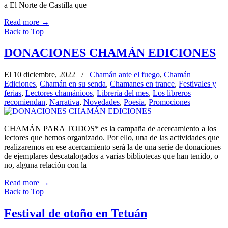
a El Norte de Castilla que
Read more
→
Back to Top
DONACIONES CHAMÁN EDICIONES
El 10 diciembre, 2022
/
Chamán ante el fuego
,
Chamán
Ediciones
,
Chamán en su senda
,
Chamanes en trance
,
Festivales y
ferias
,
Lectores chamánicos
,
Librería del mes
,
Los libreros
recomiendan
,
Narrativa
,
Novedades
,
Poesía
,
Promociones
CHAMÁN PARA TODOS* es la campaña de acercamiento a los
lectores que hemos organizado. Por ello, una de las actividades que
realizaremos en ese acercamiento será la de una serie de donaciones
de ejemplares descatalogados a varias bibliotecas que han tenido, o
no, alguna relación con la
Read more
→
Back to Top
Festival de otoño en Tetuán