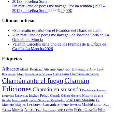
original
actual
era:
es:
Un mar lleno de peces me navega. Poesía reunida (1972 –
23,00€.
21,85€.
El
El
2012) - Josefina Soria
22,00
€
20,90
€
precio
precio
original
actual
Últimas noticias
era:
es:
22,00€.
20,90€.
«Sobresalto español» en el Filandón del Diario de León
«Un mar lleno de peces me navega» de Josefina Soria en La
Opinión de Murcia
Valentín Carcelén gana uno de los Premios de la Crítica de
Castilla-La Mancha 2026
Etiquetas
Albacete
Alicante
Amor por la literatura
Alfredo Rodríguez
Amy Levy
Cartagena
blog
Chamanes en trance
Bilingüismo
Breve historia del circo
Chamán
Chamán ante el fuego
Ediciones
Chamán en su senda
Desdeelmaralaestepa
Esther Peñas
Entrevistas
Gonzalo Gómez Montoro
Historia de una
Entrevista
José Luis Morante
tienda
Javier Lostalé
Javier Sánchez Menéndez
La
Lectores chamánicos
Madrid
libros
Montaña Mágica
literatura
Miguel Ángel
Narrativa
Pedro Gascón
Murcia
Pilar
Pablo Cerezal
Velasco
Novedades