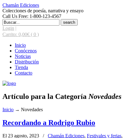
Chamán Ediciones
Colecciones de poesía, narrativa y ensayo
Call Us Free: 1-800-123-4567
Search
for:
Login
|
Carrito:
0,00
€
( 0 )
Inicio
Conócenos
Noticias
Distribución
Tienda
Contacto
Artículo para la Categoría
Novedades
Inicio
→
Novedades
Recordando a Rodrigo Rubio
El 23 agosto, 2023
/
Chamán Ediciones
,
Festivales y ferias
,