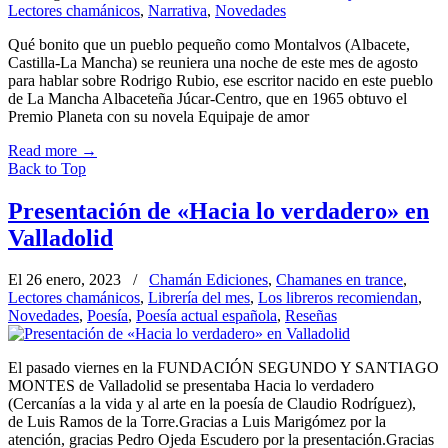
Lectores chamánicos
,
Narrativa
,
Novedades
Qué bonito que un pueblo pequeño como Montalvos (Albacete,
Castilla-La Mancha) se reuniera una noche de este mes de agosto
para hablar sobre Rodrigo Rubio, ese escritor nacido en este pueblo
de La Mancha Albaceteña Júcar-Centro, que en 1965 obtuvo el
Premio Planeta con su novela Equipaje de amor
Read more
→
Back to Top
Presentación de «Hacia lo verdadero» en
Valladolid
El 26 enero, 2023
/
Chamán Ediciones
,
Chamanes en trance
,
Lectores chamánicos
,
Librería del mes
,
Los libreros recomiendan
,
Novedades
,
Poesía
,
Poesía actual española
,
Reseñas
El pasado viernes en la FUNDACIÓN SEGUNDO Y SANTIAGO
MONTES de Valladolid se presentaba Hacia lo verdadero
(Cercanías a la vida y al arte en la poesía de Claudio Rodríguez),
de Luis Ramos de la Torre.Gracias a Luis Marigómez por la
atención, gracias Pedro Ojeda Escudero por la presentación.Gracias