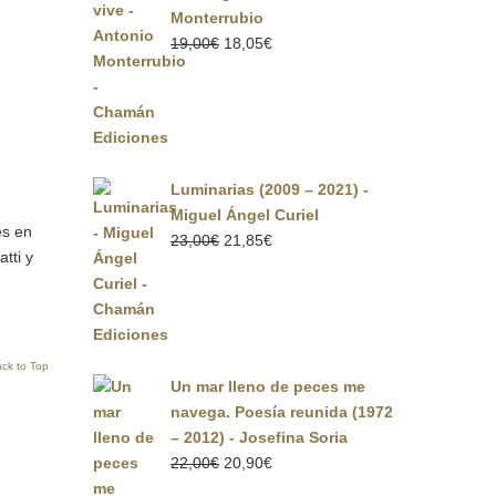
Monterrubio
El
El
19,00
€
18,05
€
precio
precio
original
actual
era:
es:
19,00€.
18,05€.
Luminarias (2009 – 2021) -
Miguel Ángel Curiel
es en
El
El
23,00
€
21,85
€
tti y
precio
precio
original
actual
era:
es:
23,00€.
21,85€.
ck to Top
Un mar lleno de peces me
navega. Poesía reunida (1972
– 2012) - Josefina Soria
El
El
22,00
€
20,90
€
precio
precio