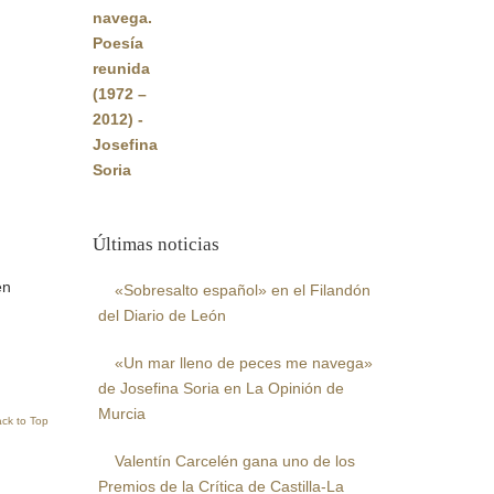
original
actual
era:
es:
22,00€.
20,90€.
Últimas noticias
en
«Sobresalto español» en el Filandón
del Diario de León
«Un mar lleno de peces me navega»
de Josefina Soria en La Opinión de
Murcia
ck to Top
Valentín Carcelén gana uno de los
Premios de la Crítica de Castilla-La