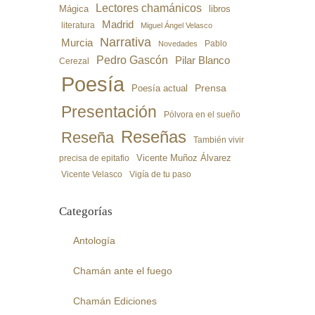
Lectores chamánicos
libros
Mágica
Madrid
literatura
Miguel Ángel Velasco
Narrativa
Murcia
Pablo
Novedades
Pedro Gascón
Pilar Blanco
Cerezal
Poesía
Poesía actual
Prensa
Presentación
Pólvora en el sueño
Reseñas
Reseña
También vivir
precisa de epitafio
Vicente Muñoz Álvarez
Vicente Velasco
Vigía de tu paso
Categorías
Antología
Chamán ante el fuego
Chamán Ediciones