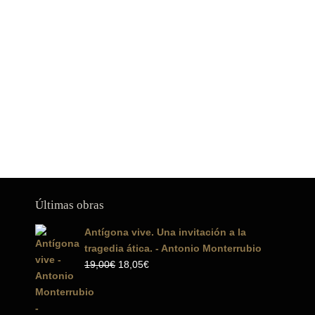
Últimas obras
Antígona vive. Una invitación a la
tragedia ática. - Antonio Monterrubio
El
El
19,00
€
18,05
€
precio
precio
original
actual
era:
es: