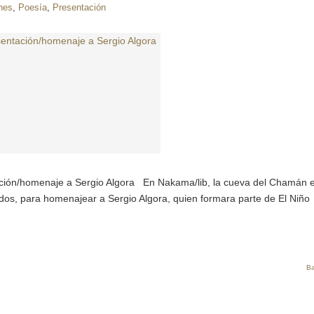
nes
,
Poesía
,
Presentación
ción/homenaje a Sergio Algora En Nakama/lib, la cueva del Chamán 
os, para homenajear a Sergio Algora, quien formara parte de El Niño
Ba