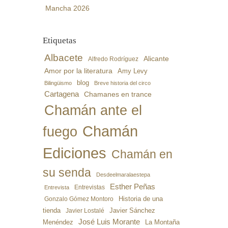
Mancha 2026
Etiquetas
Albacete
Alicante
Alfredo Rodríguez
Amor por la literatura
Amy Levy
blog
Bilingüismo
Breve historia del circo
Cartagena
Chamanes en trance
Chamán ante el
Chamán
fuego
Ediciones
Chamán en
su senda
Desdeelmaralaestepa
Esther Peñas
Entrevistas
Entrevista
Gonzalo Gómez Montoro
Historia de una
Javier Sánchez
tienda
Javier Lostalé
José Luis Morante
Menéndez
La Montaña