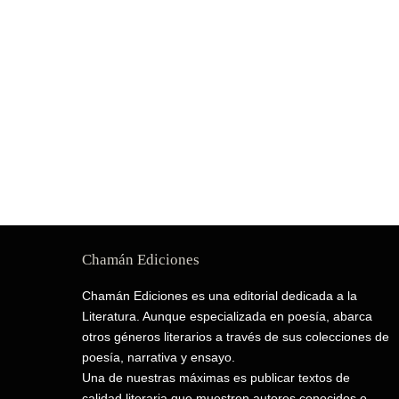
Chamán Ediciones
Chamán Ediciones es una editorial dedicada a la
Literatura. Aunque especializada en poesía, abarca
otros géneros literarios a través de sus colecciones de
poesía, narrativa y ensayo.
Una de nuestras máximas es publicar textos de
calidad literaria que muestren autores conocidos o