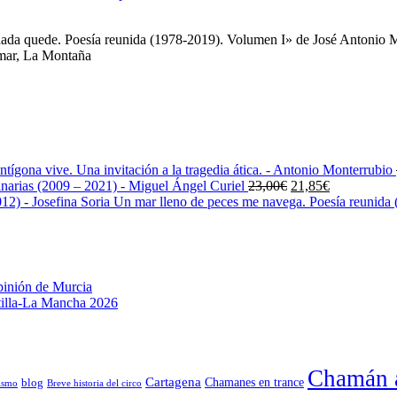
 nada quede. Poesía reunida (1978-2019). Volumen I» de José Antonio 
 mar, La Montaña
ntígona vive. Una invitación a la tragedia ática. - Antonio Monterrubio
El
El
narias (2009 – 2021) - Miguel Ángel Curiel
23,00
€
21,85
€
precio
precio
Un mar lleno de peces me navega. Poesía reunida (
original
actual
era:
es:
23,00€.
21,85€.
pinión de Murcia
stilla-La Mancha 2026
Chamán a
Cartagena
blog
Chamanes en trance
ismo
Breve historia del circo