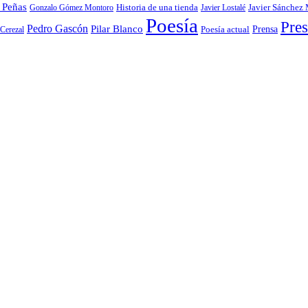
 Peñas
Gonzalo Gómez Montoro
Historia de una tienda
Javier Lostalé
Javier Sánchez
Poesía
Pres
Pedro Gascón
Pilar Blanco
Prensa
Cerezal
Poesía actual