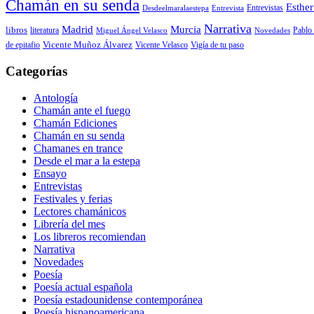
Chamán en su senda
Esther
Entrevistas
Desdeelmaralaestepa
Entrevista
Narrativa
Madrid
Murcia
libros
Pablo 
literatura
Miguel Ángel Velasco
Novedades
de epitafio
Vicente Muñoz Álvarez
Vicente Velasco
Vigía de tu paso
Categorías
Antología
Chamán ante el fuego
Chamán Ediciones
Chamán en su senda
Chamanes en trance
Desde el mar a la estepa
Ensayo
Entrevistas
Festivales y ferias
Lectores chamánicos
Librería del mes
Los libreros recomiendan
Narrativa
Novedades
Poesía
Poesía actual española
Poesía estadounidense contemporánea
Poesía hispanoamericana