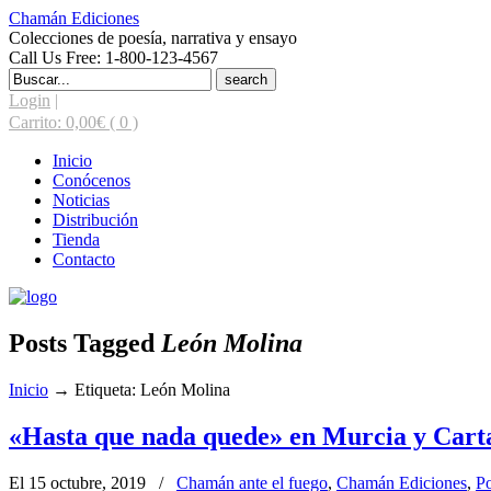
Chamán Ediciones
Colecciones de poesía, narrativa y ensayo
Call Us Free: 1-800-123-4567
Search
for:
Login
|
Carrito:
0,00
€
( 0 )
Inicio
Conócenos
Noticias
Distribución
Tienda
Contacto
Posts Tagged
León Molina
Inicio
→
Etiqueta: León Molina
«Hasta que nada quede» en Murcia y Cart
El 15 octubre, 2019
/
Chamán ante el fuego
,
Chamán Ediciones
,
Po