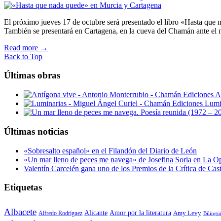
El próximo jueves 17 de octubre será presentado el libro «Hasta que
También se presentará en Cartagena, en la cueva del Chamán ante el
Read more
→
Back to Top
Últimas obras
A
Lumi
Últimas noticias
«Sobresalto español» en el Filandón del Diario de León
«Un mar lleno de peces me navega» de Josefina Soria en La O
Valentín Carcelén gana uno de los Premios de la Crítica de Ca
Etiquetas
Albacete
Alicante
Amor por la literatura
Alfredo Rodríguez
Amy Levy
Bilingü