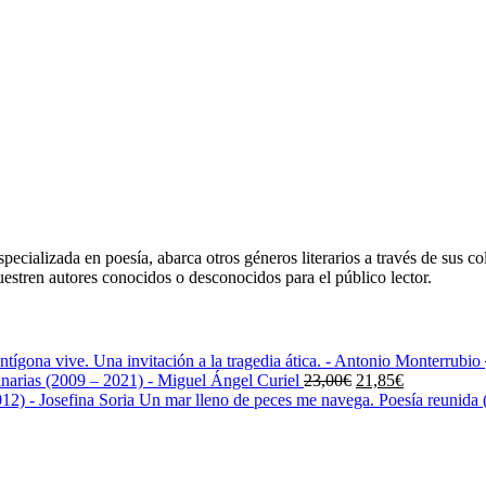
ecializada en poesía, abarca otros géneros literarios a través de sus co
uestren autores conocidos o desconocidos para el público lector.
ntígona vive. Una invitación a la tragedia ática. - Antonio Monterrubio
El
El
narias (2009 – 2021) - Miguel Ángel Curiel
23,00
€
21,85
€
precio
precio
Un mar lleno de peces me navega. Poesía reunida (
original
actual
era:
es:
23,00€.
21,85€.