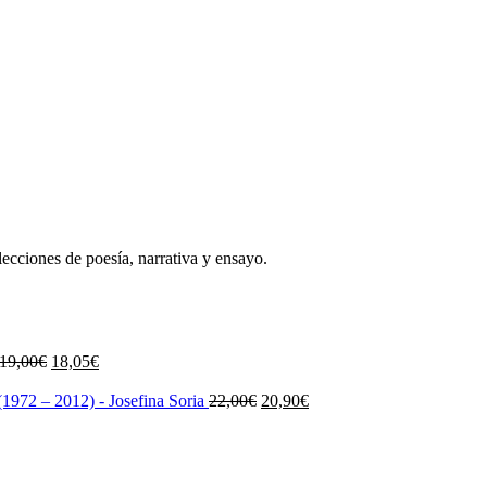
lecciones de poesía, narrativa y ensayo.
El
El
19,00
€
18,05
€
precio
precio
original
actual
El
El
1972 – 2012) - Josefina Soria
22,00
€
20,90
€
era:
es:
precio
precio
19,00€.
18,05€.
original
actual
era:
es:
22,00€.
20,90€.