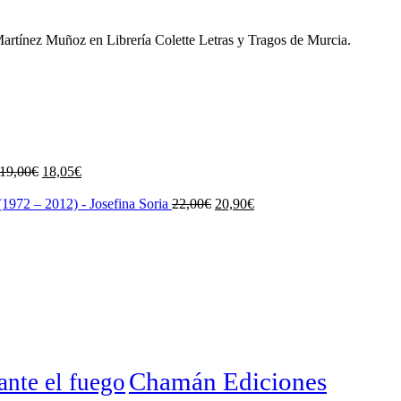
Martínez Muñoz en Librería Colette Letras y Tragos de Murcia.
El
El
19,00
€
18,05
€
precio
precio
original
actual
El
El
1972 – 2012) - Josefina Soria
22,00
€
20,90
€
era:
es:
precio
precio
19,00€.
18,05€.
original
actual
era:
es:
22,00€.
20,90€.
Chamán Ediciones
nte el fuego