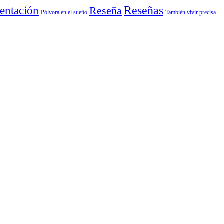
entación
Reseñas
Reseña
También vivir precisa
Pólvora en el sueño