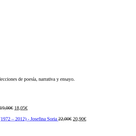
lecciones de poesía, narrativa y ensayo.
El
El
19,00
€
18,05
€
precio
precio
original
actual
El
El
1972 – 2012) - Josefina Soria
22,00
€
20,90
€
era:
es:
precio
precio
19,00€.
18,05€.
original
actual
era:
es: