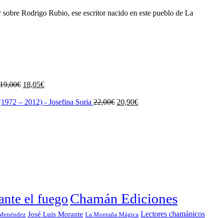
sobre Rodrigo Rubio, ese escritor nacido en este pueblo de La
El
El
19,00
€
18,05
€
precio
precio
original
actual
El
El
1972 – 2012) - Josefina Soria
22,00
€
20,90
€
era:
es:
precio
precio
19,00€.
18,05€.
original
actual
era:
es:
22,00€.
20,90€.
Chamán Ediciones
nte el fuego
Lectores chamánicos
José Luis Morante
 Menéndez
La Montaña Mágica