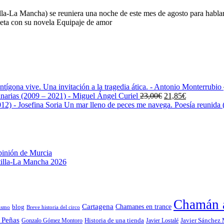
-La Mancha) se reuniera una noche de este mes de agosto para hablar 
eta con su novela Equipaje de amor
ntígona vive. Una invitación a la tragedia ática. - Antonio Monterrubio
El
El
narias (2009 – 2021) - Miguel Ángel Curiel
23,00
€
21,85
€
precio
precio
Un mar lleno de peces me navega. Poesía reunida (
original
actual
era:
es:
23,00€.
21,85€.
pinión de Murcia
stilla-La Mancha 2026
Chamán a
Cartagena
blog
Chamanes en trance
ismo
Breve historia del circo
 Peñas
Gonzalo Gómez Montoro
Historia de una tienda
Javier Lostalé
Javier Sánchez