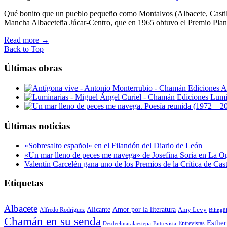
Qué bonito que un pueblo pequeño como Montalvos (Albacete, Castilla
Mancha Albaceteña Júcar-Centro, que en 1965 obtuvo el Premio Plan
Read more
→
Back to Top
Últimas obras
A
Lumi
Últimas noticias
«Sobresalto español» en el Filandón del Diario de León
«Un mar lleno de peces me navega» de Josefina Soria en La O
Valentín Carcelén gana uno de los Premios de la Crítica de Ca
Etiquetas
Albacete
Alicante
Amor por la literatura
Alfredo Rodríguez
Amy Levy
Bilingü
Chamán en su senda
Esther
Entrevistas
Desdeelmaralaestepa
Entrevista