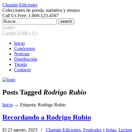
Chamán Ediciones
Colecciones de poesía, narrativa y ensayo
Call Us Free: 1-800-123-4567
Search
for:
Login
|
Carrito:
0,00
€
( 0 )
Inicio
Conócenos
Noticias
Distribución
Tienda
Contacto
Posts Tagged
Rodrigo Rubio
Inicio
→
Etiqueta: Rodrigo Rubio
Recordando a Rodrigo Rubio
El 23 agosto, 2023
/
Chamán Ediciones
,
Festivales y ferias
,
Lector