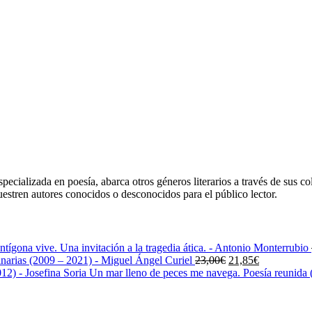
ecializada en poesía, abarca otros géneros literarios a través de sus co
uestren autores conocidos o desconocidos para el público lector.
ntígona vive. Una invitación a la tragedia ática. - Antonio Monterrubio
El
El
narias (2009 – 2021) - Miguel Ángel Curiel
23,00
€
21,85
€
precio
precio
Un mar lleno de peces me navega. Poesía reunida (
original
actual
era:
es:
23,00€.
21,85€.