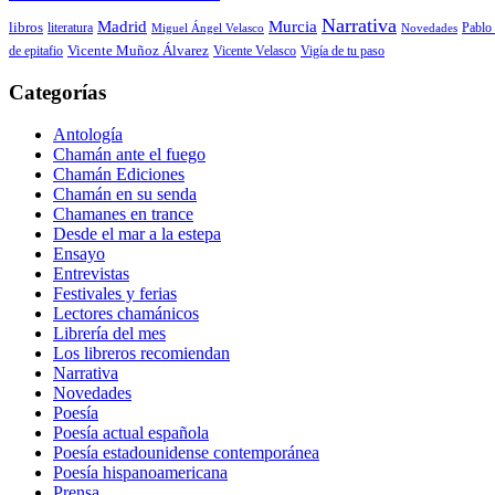
Narrativa
Madrid
Murcia
libros
Pablo 
literatura
Miguel Ángel Velasco
Novedades
de epitafio
Vicente Muñoz Álvarez
Vicente Velasco
Vigía de tu paso
Categorías
Antología
Chamán ante el fuego
Chamán Ediciones
Chamán en su senda
Chamanes en trance
Desde el mar a la estepa
Ensayo
Entrevistas
Festivales y ferias
Lectores chamánicos
Librería del mes
Los libreros recomiendan
Narrativa
Novedades
Poesía
Poesía actual española
Poesía estadounidense contemporánea
Poesía hispanoamericana
Prensa