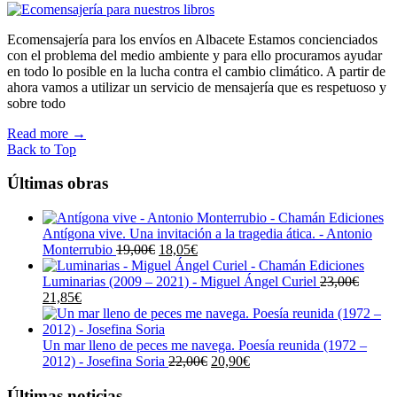
Ecomensajería para los envíos en Albacete Estamos concienciados
con el problema del medio ambiente y para ello procuramos ayudar
en todo lo posible en la lucha contra el cambio climático. A partir de
ahora vamos a utilizar un servicio de mensajería que es respetuoso y
sobre todo
Read more
→
Back to Top
Últimas obras
Antígona vive. Una invitación a la tragedia ática. - Antonio
El
El
Monterrubio
19,00
€
18,05
€
precio
precio
original
actual
Luminarias (2009 – 2021) - Miguel Ángel Curiel
23,00
€
El
El
era:
es:
21,85
€
precio
precio
19,00€.
18,05€.
original
actual
era:
es:
Un mar lleno de peces me navega. Poesía reunida (1972 –
23,00€.
21,85€.
El
El
2012) - Josefina Soria
22,00
€
20,90
€
precio
precio
original
actual
Últimas noticias