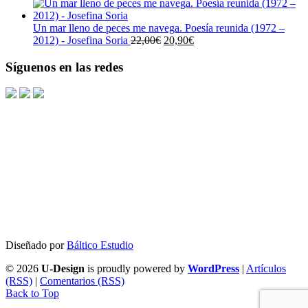
precio
precio
19,00€.
18,05€.
original
actual
era:
es:
Un mar lleno de peces me navega. Poesía reunida (1972 –
23,00€.
21,85€.
El
El
2012) - Josefina Soria
22,00
€
20,90
€
precio
precio
original
actual
Síguenos en las redes
era:
es:
22,00€.
20,90€.
Diseñado por
Báltico Estudio
© 2026
U-Design
is proudly powered by
WordPress
|
Artículos
(RSS)
|
Comentarios (RSS)
Back to Top