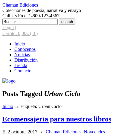
Chamán Ediciones
Colecciones de poesía, narrativa y ensayo
Call Us Free: 1-800-123-4567
Search
for:
Login
|
Carrito:
0,00
€
( 0 )
Inicio
Conócenos
Noticias
Distribución
Tienda
Contacto
Posts Tagged
Urban Ciclo
Inicio
→
Etiqueta: Urban Ciclo
Ecomensajería para nuestros libros
El 2 octubre, 2017
/
Chamán Ediciones
,
Novedades