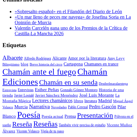
era:
es:
22,00€.
20,90€.
«Sobresalto español» en el Filandón del Diario de León
«Un mar lleno de peces me navega» de Josefina Soria en La
Opinión de Murcia
Valentín Carcelén gana uno de los Premios de la Crítica de
Castilla-La Mancha 2026
Etiquetas
Albacete
Alicante
Amor por la literatura
Alfredo Rodríguez
Amy Levy
Cartagena
blog
Chamanes en trance
Bilingüismo
Breve historia del circo
Chamán
Chamán ante el fuego
Ediciones
Chamán en su senda
Desdeelmaralaestepa
Esther Peñas
Entrevistas
Gonzalo Gómez Montoro
Historia de una
Entrevista
José Luis Morante
tienda
Javier Lostalé
Javier Sánchez Menéndez
La
Lectores chamánicos
Madrid
libros
Montaña Mágica
literatura
Miguel Ángel
Narrativa
Pedro Gascón
Murcia
Pilar
Pablo Cerezal
Velasco
Novedades
Poesía
Presentación
Blanco
Prensa
Poesía actual
Pólvora en el
Reseñas
Reseña
También vivir precisa de epitafio
Vicente Muñoz
sueño
Álvarez
Vicente Velasco
Vigía de tu paso