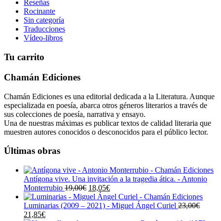
Reseñas
Rocinante
Sin categoría
Traducciones
Vídeo-libros
Tu carrito
Chamán Ediciones
Chamán Ediciones es una editorial dedicada a la Literatura. Aunque
especializada en poesía, abarca otros géneros literarios a través de
sus colecciones de poesía, narrativa y ensayo.
Una de nuestras máximas es publicar textos de calidad literaria que
muestren autores conocidos o desconocidos para el público lector.
Últimas obras
Antígona vive. Una invitación a la tragedia ática. - Antonio
El
El
Monterrubio
19,00
€
18,05
€
precio
precio
original
actual
Luminarias (2009 – 2021) - Miguel Ángel Curiel
23,00
€
El
El
era:
es:
21,85
€