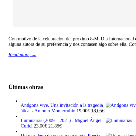
Con motivo de la celebración del próximo 8-M, Día Internacional d
alguna autora de su preferencia y nos contasen algo sobre ella. C
Read more
→
Últimas obras
Antígona vive. Una invitación a la tragedia
El
El
ática. - Antonio Monterrubio
19,00
€
18,05
€
precio
precio
Luminarias (2009 – 2021) - Miguel Ángel
original
actual
El
El
Curiel
23,00
€
21,85
€
era:
es:
precio
precio
19,00€.
18,05€.
Un mar lleno de peces me navega. Poesía