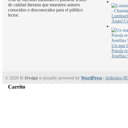
p
de calidad literaria que muestren autores
o
conocidos o desconocidos para el público
e
lector.
Luminari
1
Ángel Cu
Un mar l
Poesía r
Josefina 
© 2026
U-Design
is proudly powered by
WordPress
|
Artículos (
Carrito