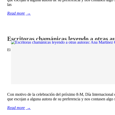
las
Read more
→
Escritoras chamánicas leyendo a otras a
El 2 marzo, 2022
/
Chamán ante el fuego
,
Chamán Ediciones
,
Le
Con motivo de la celebración del próximo 8-M, Día Internacional d
que escojan a alguna autora de su preferencia y nos contasen algo s
Read more
→