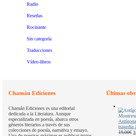
Radio
Reseñas
Rocinante
Sin categoría
Traducciones
Vídeo-libros
Chamán Ediciones
Últimas obr
Chamán Ediciones es una editorial
dedicada a la Literatura. Aunque
especializada en poesía, abarca otros
Antígona 
géneros literarios a través de sus
tragedia 
colecciones de poesía, narrativa y ensayo.
E
19,00
€
1
Una de nuestras máximas es publicar textos