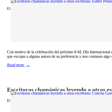
El 24 febrero, 2022
/
Chamán Ediciones
,
Lectores chamánicos
,
Con motivo de la celebración del próximo 8-M, Día Internacional d
que escojan a alguna autora de su preferencia y nos contasen algo s
Read more
→
Escritoras chamánicas leyendo a otras e
El 23 febrero, 2022
/
Chamán Ediciones
,
Lectores chamánicos
,