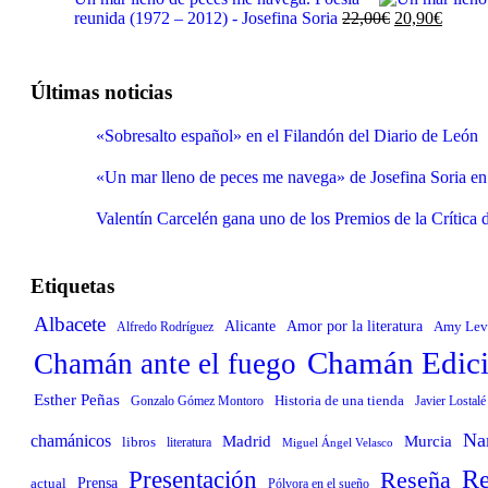
original
actual
El
El
reunida (1972 – 2012) - Josefina Soria
22,00
€
20,90
€
era:
es:
precio
precio
23,00€.
21,85€.
original
actual
era:
es:
Últimas noticias
22,00€.
20,90€
«Sobresalto español» en el Filandón del Diario de León
«Un mar lleno de peces me navega» de Josefina Soria e
Valentín Carcelén gana uno de los Premios de la Crítica
Etiquetas
Albacete
Alicante
Amor por la literatura
Alfredo Rodríguez
Amy Lev
Chamán Edici
Chamán ante el fuego
Esther Peñas
Gonzalo Gómez Montoro
Historia de una tienda
Javier Lostalé
Nar
chamánicos
Madrid
Murcia
libros
literatura
Miguel Ángel Velasco
Presentación
Re
Reseña
Prensa
actual
Pólvora en el sueño