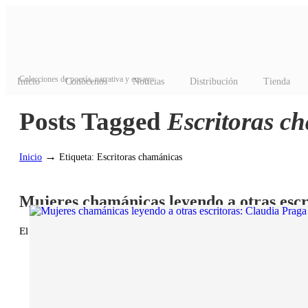
Colecciones de poesía, narrativa y ensayo
Inicio
Conócenos
Noticias
Distribución
Tienda
Posts Tagged
Escritoras c
→
Inicio
Etiqueta: Escritoras chamánicas
Mujeres chamánicas leyendo a otras escr
El 7 marzo, 2022
/
Chamán Ediciones
,
Chamán en su senda
,
Lec