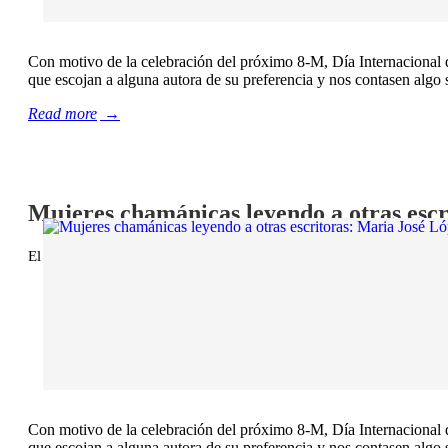
Con motivo de la celebración del próximo 8-M, Día Internacional d
que escojan a alguna autora de su preferencia y nos contasen algo s
Read more
→
Mujeres chamánicas leyendo a otras esc
El 7 marzo, 2022
/
Chamán ante el fuego
,
Chamán Ediciones
,
Le
Con motivo de la celebración del próximo 8-M, Día Internacional d
que escojan a alguna autora de su preferencia y nos contasen algo s